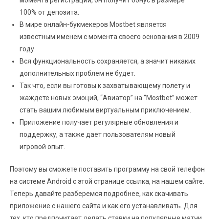
момента регистрации, он получит бонус в размере
100% от депозита.
В мире онлайн-букмекеров Mostbet является
известным именем с момента своего основания в 2009
году.
Вся функциональность сохраняется, а значит никаких
дополнительных проблем не будет.
Так что, если вы готовы к захватывающему полету и
жаждете новых эмоций, “Авиатор” на “Mostbet” может
стать вашим любимым виртуальным приключением.
Приложение получает регулярные обновления и
поддержку, а также дает пользователям новый
игровой опыт.
Поэтому вы сможете поставить программу на свой телефон
на системе Android с этой странице ссылка, на нашем сайте.
Теперь давайте разберемся подробнее, как скачивать
приложение с нашего сайта и как его устанавливать. Для
тех, кто предпочитает делать ставки на популярные матчи,