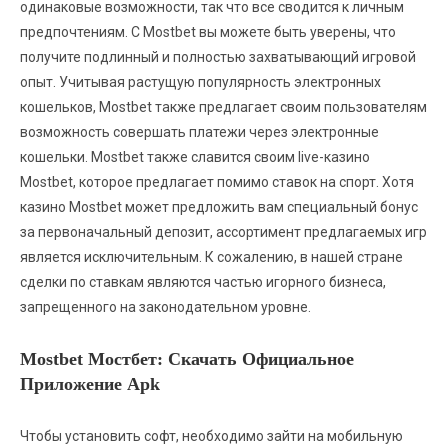
одинаковые возможности, так что все сводится к личным
предпочтениям. С Mostbet вы можете быть уверены, что
получите подлинный и полностью захватывающий игровой
опыт. Учитывая растущую популярность электронных
кошельков, Mostbet также предлагает своим пользователям
возможность совершать платежи через электронные
кошельки. Mostbet также славится своим live-казино
Mostbet, которое предлагает помимо ставок на спорт. Хотя
казино Mostbet может предложить вам специальный бонус
за первоначальный депозит, ассортимент предлагаемых игр
является исключительным. К сожалению, в нашей стране
сделки по ставкам являются частью игорного бизнеса,
запрещенного на законодательном уровне.
Mostbet Мостбет: Скачать Официальное
Приложение Apk
Чтобы установить софт, необходимо зайти на мобильную