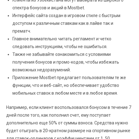
Клиенты из Узбекистана могут выбирать из широкого
спектра бонусов и акций в Mostbet.
Интерфейс сайта создан в игровом стиле с быстрым
доступом к различным ставкам как в лайве так и
прематч.
Главное внимательно читать регламент и четко
следовать инструкциям, чтобы не ошибиться.
Также не забывайте ознакомиться с условиями
получения бонусов и промо-кодов, чтобы избежать
возможных недоразумений.
Приложение Mostbet предлагает пользователям те же
функции, что и веб-сайт, но обеспечивает удобство
мобильных ставок в любом месте и в любое время.
Например, если клиент воспользовался бонусом в течение 7
дней после того, как пополнил счет, ему поступает
дополнительно еще 50% от суммы взноса. Средства нужно
будет отыграть в 20-кратном размере на спортивном рынке
для ставок-ординаров с коэффициентами от 1, 50.