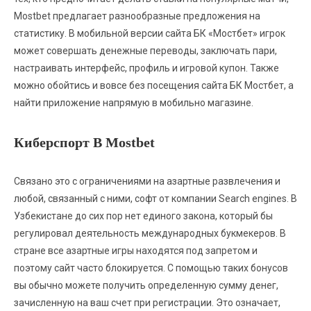
Mostbet предлагает разнообразные предложения на
статистику. В мобильной версии сайта БК «Мостбет» игрок
может совершать денежные переводы, заключать пари,
настраивать интерфейс, профиль и игровой купон. Также
можно обойтись и вовсе без посещения сайта БК Мостбет, а
найти приложение напрямую в мобильно магазине.
Киберспорт В Mostbet
Связано это с ограничениями на азартные развлечения и
любой, связанный с ними, софт от компании Search engines. В
Узбекистане до сих пор нет единого закона, который бы
регулировал деятельность международных букмекеров. В
стране все азартные игры находятся под запретом и
поэтому сайт часто блокируется. С помощью таких бонусов
вы обычно можете получить определенную сумму денег,
зачисленную на ваш счет при регистрации. Это означает,