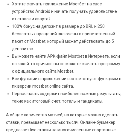
Хотите скачать приложение Мостбет на свое
устройство Android и начать получать удовольствие
от ставок и азарта?
100% бонус на депозит в размере до BRL и 250
бесплатных вращений включены в приветственный
пакет от Mostbet, который может действовать до 5
депозитов.
Вы можете найти APK-файл Mostbet в Интернете, если
по какой-то причине вы не можете скачать программу
с официального сайта Mostbet.
Все функции в приложении соответствуют функциям в
пк версии mostbet online сайта.
Первая часть содержит наиболее важные результаты,
такие как итоговый счет, тоталы и гандикапы.
А общее количество матчей, на которые можно сделать
ставки, превышает несколько тысяч. Онлайн-букмекер
предлагает live ставки на многочисленные спортивные