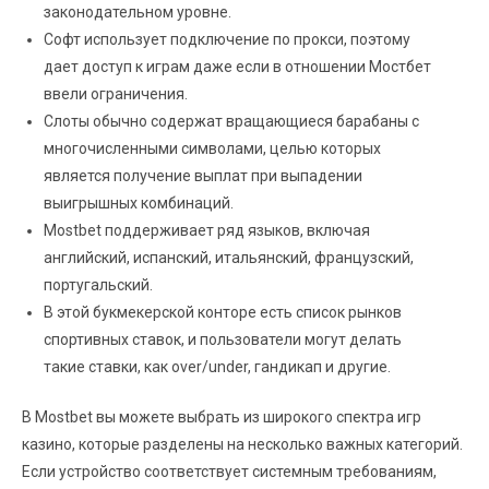
законодательном уровне.
Софт использует подключение по прокси, поэтому
дает доступ к играм даже если в отношении Мостбет
ввели ограничения.
Слоты обычно содержат вращающиеся барабаны с
многочисленными символами, целью которых
является получение выплат при выпадении
выигрышных комбинаций.
Mostbet поддерживает ряд языков, включая
английский, испанский, итальянский, французский,
португальский.
В этой букмекерской конторе есть список рынков
спортивных ставок, и пользователи могут делать
такие ставки, как over/under, гандикап и другие.
В Mostbet вы можете выбрать из широкого спектра игр
казино, которые разделены на несколько важных категорий.
Если устройство соответствует системным требованиям,