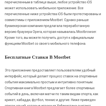
перечисленным в таблице выше, любое устройство iOS
может использовать мобильное приложение. Все
перечисленные ниже устройства iOS были протестированы и
совместимы с приложением Mostbet. Однако раньше
букмекерская компания предлагала переработанную
версию браузера Opera, которая называлась Mostbrowser.
Кроме того, вы можете получить доступ к официальным
функциям Mostbet со своего мобильного телефона.
Бесплатные Ставки В Mostbet
Это приложение предоставляет пользователям удобный
интерфейс, который делает процесс ставок на спортивные
события максимально простым и интуитивно понятным.
Спортивная книга Mostbet предлагает более спортивных
событий в день, включая матчи по таким видам спорта, как
крикет, кабадди, футбол, теннис и другие. Ниже приведен
список опций, которые игроки из Узбекистана считают