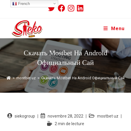
French
Menu
Скачать Mostbet На Android
Официальный Сай
>
mostbet uz
>
Скачать Mostbet На Android Официальный Сай
siekogroup
novembre 28, 2022
mostbet uz
2 min de lecture