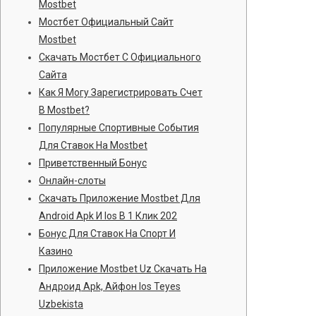
Mostbet
Мостбет Официальный Сайт
Mostbet
Скачать Мостбет С Официального
Сайта
Как Я Могу Зарегистрировать Счет
В Mostbet?
Популярные Спортивные События
Для Ставок На Mostbet
Приветственный Бонус
Онлайн-слоты
Скачать Приложение Mostbet Для
Android Apk И Ios В 1 Клик 202
Бонус Для Ставок На Спорт И
Казино
Приложение Mostbet Uz Скачать На
Андроид Apk, Айфон Ios Teyes
Uzbekista