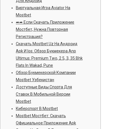
Для Андроид
Виртуальная Игра Aviator На
Mostbet
➦➦ Если Скачать Приложение
Мостбет, Нужна Повторная
Регистрация?
Скачать Mostbet Uz На Андроид
Apk И Ios: Обзор Букмекера Anp
Ultimus: Premium Two, 2 5, 3, 35 Bhk
Flats In Wakad, Pune
Обзор Букмекерской Компании
Mostbet Узбекистан
Доступные Виды Спорта Для
Ставок В Мобильной Версии
Mostbet
Киберспорт В Mostbet
Mostbet Мостбет: Скачать
Официальное Приложение Apk