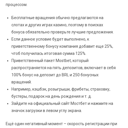
процессом.
Бесплатные вращения обычно предлагаются на
слотах и других играх казино, поэтому в поисках
бонуса обязательно проверьте лучшие предложения.
Если данное условие будет выполнено, к
приветственному бонусу компания добавит еще 25%,
чтоб получилась итоговая сумма 125%.
Приветственный пакет Mostbet, который
распространяется на пять депозитов, включает в себя
100% бонус на депозит до BRL и 250 бонусных
вращений.
Например, кэшбэк, розыгрыши, фрибеты, страховку,
бустеры, подарок на день рождения и т. д.
Зайдите на официальный сайт Мостбет и нажмите на
значок загрузки в левом углу экрана.
Ещё один негативный момент – скорость регистрации при