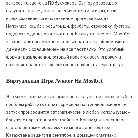
запросе на звонок в ПО букмекера. Беттеру разрешают
выкупить ставку до завершения матча или игры, если
игроксомневается в правильном прогнозе исхода.
Например, кэшбэк, розыгрыши, фрибеты, страховку, бустеры,
подарок на день рождения и т. д. К тому же скачать Мостбет
зеркало дает возможность пользоваться в любой момент
даже если с соединением не все так гладко. Это удобный
формат развлечения, который нравится всем игрокам и
позволяет работать эффективно
mostbet uz registratsiya
.
Виртуальная Игра Aviator На Mostbet
Это может увеличить общие шансы на успех и позволить без
проблем работать с платформой на постоянной основе. Ее
запуск производится автоматически в любом используемом
браузере портативного устройства. Как видим, календарь
составлен таким образом, что многое для сборной
Казахстана решится в сентябре, в домашних матчах с