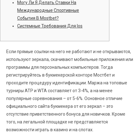
Могу Ли Я Делать Ставки На
Международные Спортивные
События В Mostbet?
Системные Требования Для Ios
Если прямые ссылки на него не работают и не открываются,
используют зеркала, скачивают мобильные приложения или
программы для персональных компьютеров. Тогда
регистрируйтесь в букмекерской конторе Мостбет и
проходите процедуру идентификации. Маржа на топовые
турниры ATP и WTA составляет от 3-4%, а на менее
популярные соревнования – от 5-6%. Основное отличие
официального сайта букмекера от его зеркал – это
отсутствие приветственного бонуса для новичков. Кроме
того, на легальной площадке не представляется
возможности играть в казино и на слотах.