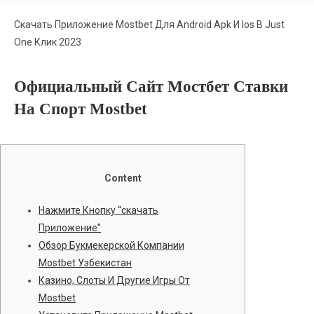
Скачать Приложение Mostbet Для Android Apk И Ios В Just
One Клик 2023
Официальный Сайт Мостбет Ставки
На Спорт Mostbet
Content
Нажмите Кнопку “скачать
Приложение”
Обзор Букмекерской Компании
Mostbet Узбекистан
Казино, Слоты И Другие Игры От
Mostbet