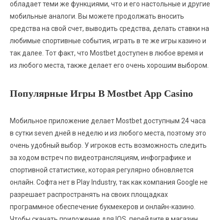
обладает теми же функциями, что и его настольные и другие
мобильные аналоги. Вы можете продолжать вносить
средства на свой счет, выводить средства, делать ставки на
любимые спортивные события, играть в те же игры казино и
так далее. Тот факт, что Mostbet доступен в любое время и
из любого места, также делает его очень хорошим выбором.
Популярные Игры В Mostbet App Casino
Мобильное приложение делает Mostbet доступным 24 часа
в сутки seven дней в неделю и из любого места, поэтому это
очень удобный выбор. У игроков есть возможность следить
за ходом встреч по видеотрансляциям, инфографике и
спортивной статистике, которая регулярно обновляется
онлайн. Софта нет в Play Industry, так как компания Google не
разрешает распространять на своих площадках
программное обеспечение букмекеров и онлайн-казино.
Чтобы скачать приложение для IOS, перейдите в магазин