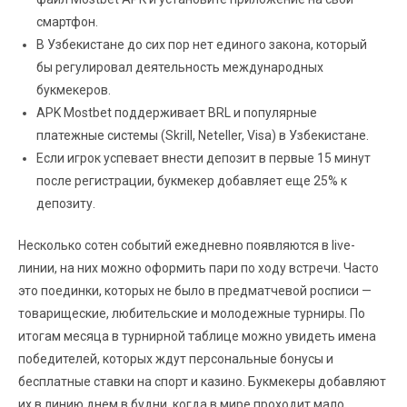
смартфон.
В Узбекистане до сих пор нет единого закона, который
бы регулировал деятельность международных
букмекеров.
APK Mostbet поддерживает BRL и популярные
платежные системы (Skrill, Neteller, Visa) в Узбекистане.
Если игрок успевает внести депозит в первые 15 минут
после регистрации, букмекер добавляет еще 25% к
депозиту.
Несколько сотен событий ежедневно появляются в live-
линии, на них можно оформить пари по ходу встречи. Часто
это поединки, которых не было в предматчевой росписи —
товарищеские, любительские и молодежные турниры. По
итогам месяца в турнирной таблице можно увидеть имена
победителей, которых ждут персональные бонусы и
бесплатные ставки на спорт и казино. Букмекеры добавляют
их в линию днем в будни, когда в мире проходит мало