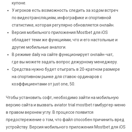
купоне.
У игроков есть возможность следить за ходом встреч
по видеотрансляциям, инфографике и спортивной
статистике, которая регулярно обновляется онлайн.
Версия мобильного приложения Mostbet для iOS
обладает теми же функциями, что и его настольные и
другие мобильные аналоги.
В режиме daily на сайте функционирует онлайн-чат,
где вы можете задать вопрос дежурному менеджеру.
Средства нужно будет отыграть в 20-кратном размере
на спортивном рынке для ставок-ординаров с
коэффициентами от just one, 50.
Чтобы установить софт, необходимо зайти на мобильную
версию сайта и вызвать aviator trial mostbet гамбургер-меню
в правом верхнем углу. В процессе появится
предостережение о том, что файл способен причинить вред
устройству. Версия мобильного приложения Mostbet для iOS