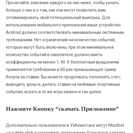
Прочитайте описание каждого из них ниже, чтобы узнать
больше о них и о том, как они могут позволить вам
оптимизировать свой потенциальный выигрыш. Для
использования мобильного приложения ваше устройство
Android должно соответствовать минимальным системным
требованиям. Нет ограничений на количество событий,
которые могут быть включены, при этом минимальное
количество событий в накопителе должно иметь
коэффициенты не менее 1, 40. К бесплатным вращениям
применяется требование в 60 раз превышающее сумму
бонуса за ставки. Вы можете продолжать пополнять счет,
выводить деньги, делать ставки на любимые спортивные
события, играть в те же игры казино и так далее.
Нажмите Кнопку “скачать Приложение”
Дополнительно пользователи в Узбекистане могут Mostbet
uz yuklab olish и установить приложение. Если игрок сделает