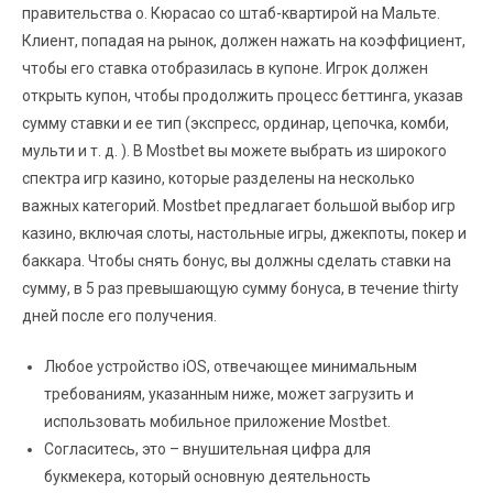
правительства о. Кюрасао со штаб-квартирой на Мальте.
Клиент, попадая на рынок, должен нажать на коэффициент,
чтобы его ставка отобразилась в купоне. Игрок должен
открыть купон, чтобы продолжить процесс беттинга, указав
сумму ставки и ее тип (экспресс, ординар, цепочка, комби,
мульти и т. д. ). В Mostbet вы можете выбрать из широкого
спектра игр казино, которые разделены на несколько
важных категорий. Mostbet предлагает большой выбор игр
казино, включая слоты, настольные игры, джекпоты, покер и
баккара. Чтобы снять бонус, вы должны сделать ставки на
сумму, в 5 раз превышающую сумму бонуса, в течение thirty
дней после его получения.
Любое устройство iOS, отвечающее минимальным
требованиям, указанным ниже, может загрузить и
использовать мобильное приложение Mostbet.
Согласитесь, это – внушительная цифра для
букмекера, который основную деятельность