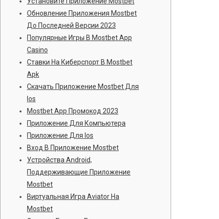
Установите Приложение Mostbet
Обновление Приложения Mostbet
До Последней Версии 2023
Популярные Игры В Mostbet App
Casino
Ставки На Киберспорт В Mostbet
Apk
Скачать Приложение Mostbet Для
Ios
Mostbet App Промокод 2023
Приложение Для Компьютера
Приложение Для Ios
Вход В Приложение Mostbet
Устройства Android,
Поддерживающие Приложение
Mostbet
Виртуальная Игра Aviator На
Mostbet