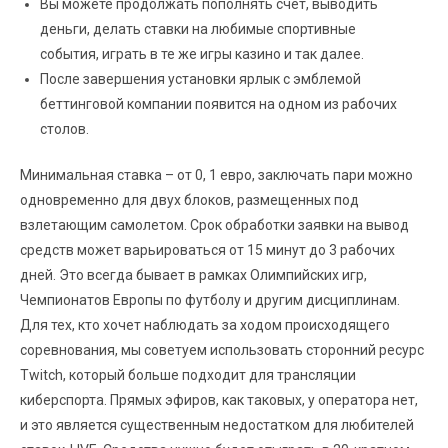
Вы можете продолжать пополнять счет, выводить
деньги, делать ставки на любимые спортивные
события, играть в те же игры казино и так далее.
После завершения установки ярлык с эмблемой
беттинговой компании появится на одном из рабочих
столов.
Минимальная ставка – от 0, 1 евро, заключать пари можно
одновременно для двух блоков, размещенных под
взлетающим самолетом. Срок обработки заявки на вывод
средств может варьироваться от 15 минут до 3 рабочих
дней. Это всегда бывает в рамках Олимпийских игр,
Чемпионатов Европы по футболу и другим дисциплинам.
Для тех, кто хочет наблюдать за ходом происходящего
соревнования, мы советуем использовать сторонний ресурс
Twitch, который больше подходит для трансляции
киберспорта. Прямых эфиров, как таковых, у оператора нет,
и это является существенным недостатком для любителей