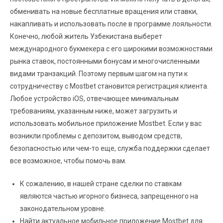
обменивать на новые бесплатные вращения или ставки,
накапливать и использовать после в программе лояльности.
Конечно, любой житель Узбекистана выберет
международного букмекера с его широкими возможностями
рынка ставок, постоянными бонусам и многочисленными
видами транзакций. Поэтому первым шагом на пути к
сотрудничеству с Mostbet становится регистрация клиента.
Любое устройство iOS, отвечающее минимальным
требованиям, указанным ниже, может загрузить и
использовать мобильное приложение Mostbet. Если у вас
возникли проблемы с депозитом, выводом средств,
безопасностью или чем-то еще, служба поддержки сделает
все возможное, чтобы помочь вам.
К сожалению, в нашей стране сделки по ставкам
являются частью игорного бизнеса, запрещенного на
законодательном уровне.
Найти актуальное мобильное приложение Mostbet для