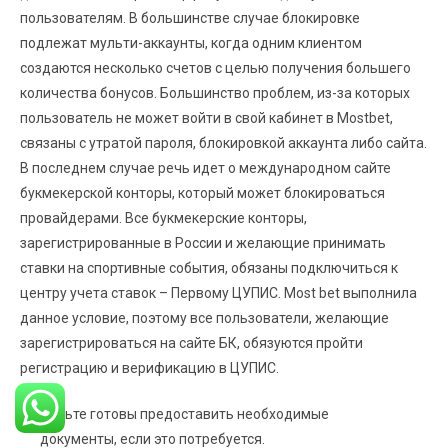
пользователям. В большинстве случае блокировке
подлежат мульти-аккаунты, когда одним клиентом
создаются несколько счетов с целью получения большего
количества бонусов. Большинство проблем, из-за которых
пользователь не может войти в свой кабинет в Mostbet,
связаны с утратой пароля, блокировкой аккаунта либо сайта.
В последнем случае речь идет о международном сайте
букмекерской конторы, который может блокироваться
провайдерами. Все букмекерские конторы,
зарегистрированные в России и желающие принимать
ставки на спортивные события, обязаны подключиться к
центру учета ставок – Первому ЦУПИС. Most bet выполнила
данное условие, поэтому все пользователи, желающие
зарегистрироваться на сайте БК, обязуются пройти
регистрацию и верификацию в ЦУПИС.
Будьте готовы предоставить необходимые
документы, если это потребуется.