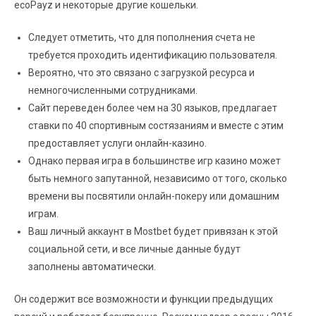
ecoPayz и некоторые другие кошельки.
Следует отметить, что для пополнения счета не
требуется проходить идентификацию пользователя.
Вероятно, что это связано с загрузкой ресурса и
немногочисленными сотрудниками.
Сайт переведен более чем на 30 языков, предлагает
ставки по 40 спортивным состязаниям и вместе с этим
предоставляет услуги онлайн-казино.
Однако первая игра в большинстве игр казино может
быть немного запутанной, независимо от того, сколько
времени вы посвятили онлайн-покеру или домашним
играм.
Ваш личный аккаунт в Mostbet будет привязан к этой
социальной сети, и все личные данные будут
заполнены автоматически.
Он содержит все возможности и функции предыдущих