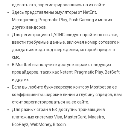
сделать это, зарегистрировавшись на их сайте.
Здесь представлены эмуляторы от NetEnt,
Microgaming, Pragmatic Play, Push Gaming и многих
других вендоров.
Для регистрации в ЦУПИС следует пройти по ссылке,
ввести требуемые данные, включая номер сотового и
дождаться кода подтверждения, который придет в
смс.
В Mostbet вы получите доступ к играм от ведущих
провайдеров, таких как Netent, Pragmatic Play, BetSoft
и других.
Если вы любите букмекерскую контору Mostbet за ее
коэффициенты, широкие линии и глубину спредов, вам
стоит зарегистрироваться на ее сайте.
Для разных стран в БК доступны транзакции в
платежных системах Visa, MasterCard, Maestro,
EcoPayz, WebMoney, Bitcoin.