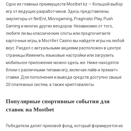
Одно из главных преимуществ Mostbet kz — большой выбор
игр от ведущих разработчиков. Здесь представлены
эмуляторы от NetEnt, Microgaming, Pragmatic Play, Push
Gaming и многих других вендоров. Независимо от того,
любите ли вы классические слоты или предпочитаете
карточные игры, в Мостбет Casino вы найдете игры на любой
вкус. Раздел с актуальными акциями расположен в центре
страницы.Изменить языковые настройки или загрузить
мобильное приложение можно здесь же. Ниже находятся
блоки с различными типами игр, включая лайв и прематч
ставки. Для пополнения и вывода средств доступно свыше
20 платежных систем, а также криптовалюты.
Популярные спортивные события для
ставок на Mostbet
Победители делят призовой фонд, который формируется из