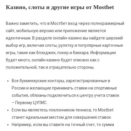
Казино, слоты и другие игры от Mostbet
Важно заметить, что в Мостбет вход через полноразмерный
сайт, мобильную версию или приложение является
идентичным. В разделе онлайн-казино вы найдете широкий
выбор игр, включая слоты, рулетку и популярные карточные
игры, такие как блэкджек, покер и баккара. Информации
будет много, онлайн казино будет описано как с
положительной, так и отрицательно стороны.
Все букмекерские конторы, зарегистрированные в
России и желающие принимать ставки на спортивные
события, обязаны подключиться к центру учета ставок
– Первому ЦУПИС.
Если вы являетесь поклонником тенниса, то Mostbet
станет идеальным местом для совершения ставок.
Например, если вы ставите на точный счет, то сумма