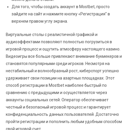
Для того, чтобы создать аккаунт в Mostbet, просто
зайдите на сайт и нажмите кнопку «Регистрация” в
верхнем правом углу экрана.
Виртуальные столы с реалистичной графикой и
аудиоэффектами позволяют полностью погрузиться в
игровой процесс и ощутить атмосферу настоящего казино.
Видеоигры все больше привлекают внимание букмекеров и
становятся популярными среди игроков. Несмотря на
нестабильный и волнообразный рост, киберспорт успешно
удерживает свои позиции на азартных площадках. Этот
способ регистрации в Mostbet наиболее быстрый по
сравнению с предыдущими и осуществляется через
аккаунты социальных сетей. Оператор обеспечивает
честный и безопасный игровой процесс и гарантирует
конфиденциальность данных пользователей. Достаточно
пройти регистрации и пополнить любым удобным способом
свой игровой счет.