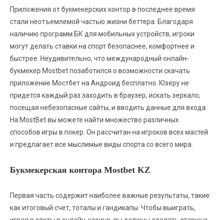
Приложения от букмекерских контор в последнее время
стали неотъемлемой частью жизни беттера. Благодаря
наличию программ БК для мобильных устройств, игроки
могут делать ставки на спорт безопаснее, комфортнее и
быстрее. Неудивительно, что международный онлайн-
букмекер Mostbet позаботился о возможности скачать
приложение Мостбет на Андроид бесплатно. Юзеру не
придется каждый раз заходить в браузер, искать зеркало,
посещая небезопасные сайты, и вводить данные для входа.
На MostBet вы можете найти множество различных
способов игры в покер. Он рассчитан на игроков всех мастей
и предлагает все мыслимые виды спорта со всего мира.
Букмекерская контора Mostbet KZ
Первая часть содержит наиболее важные результаты, такие
как итоговый счет, тоталы и гандикапы. Чтобы выиграть,