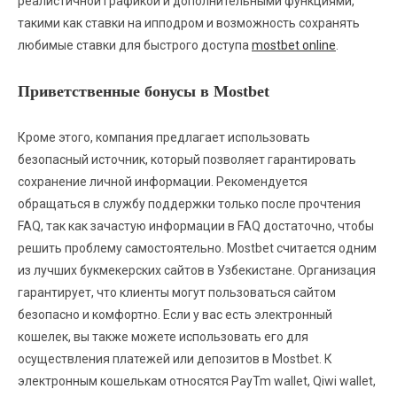
реалистичной графикой и дополнительными функциями,
такими как ставки на ипподром и возможность сохранять
любимые ставки для быстрого доступа
mostbet online
.
Приветственные бонусы в Mostbet
Кроме этого, компания предлагает использовать
безопасный источник, который позволяет гарантировать
сохранение личной информации. Рекомендуется
обращаться в службу поддержки только после прочтения
FAQ, так как зачастую информации в FAQ достаточно, чтобы
решить проблему самостоятельно. Mostbet считается одним
из лучших букмекерских сайтов в Узбекистане. Организация
гарантирует, что клиенты могут пользоваться сайтом
безопасно и комфортно. Если у вас есть электронный
кошелек, вы также можете использовать его для
осуществления платежей или депозитов в Mostbet. К
электронным кошелькам относятся PayTm wallet, Qiwi wallet,