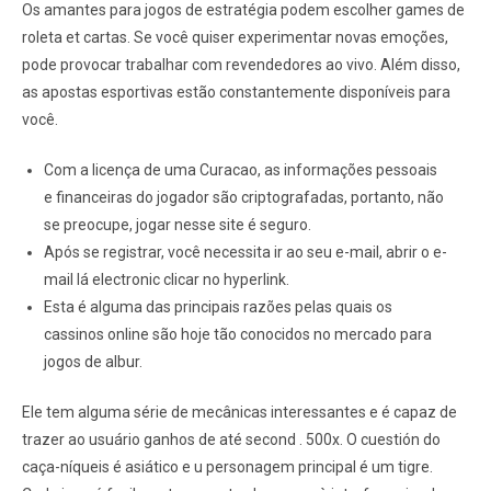
Os amantes para jogos de estratégia podem escolher games de
roleta et cartas. Se você quiser experimentar novas emoções,
pode provocar trabalhar com revendedores ao vivo. Além disso,
as apostas esportivas estão constantemente disponíveis para
você.
Com a licença de uma Curacao, as informações pessoais
e financeiras do jogador são criptografadas, portanto, não
se preocupe, jogar nesse site é seguro.
Após se registrar, você necessita ir ao seu e-mail, abrir o e-
mail lá electronic clicar no hyperlink.
Esta é alguma das principais razões pelas quais os
cassinos online são hoje tão conocidos no mercado para
jogos de albur.
Ele tem alguma série de mecânicas interessantes e é capaz de
trazer ao usuário ganhos de até second . 500x. O cuestión do
caça-níqueis é asiático e u personagem principal é um tigre.