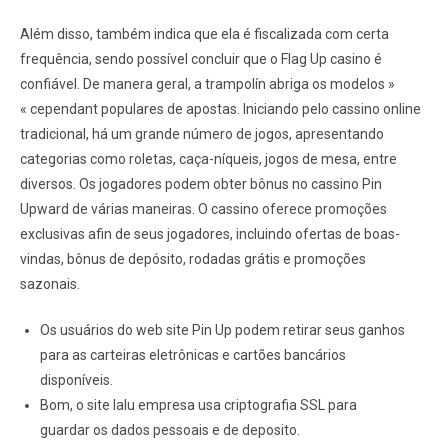
Além disso, também indica que ela é fiscalizada com certa
frequência, sendo possível concluir que o Flag Up casino é
confiável. De manera geral, a trampolín abriga os modelos »
« cependant populares de apostas. Iniciando pelo cassino online
tradicional, há um grande número de jogos, apresentando
categorias como roletas, caça-níqueis, jogos de mesa, entre
diversos. Os jogadores podem obter bônus no cassino Pin
Upward de várias maneiras. O cassino oferece promoções
exclusivas afin de seus jogadores, incluindo ofertas de boas-
vindas, bônus de depósito, rodadas grátis e promoções
sazonais.
Os usuários do web site Pin Up podem retirar seus ganhos
para as carteiras eletrônicas e cartões bancários
disponíveis.
Bom, o site lalu empresa usa criptografia SSL para
guardar os dados pessoais e de deposito.