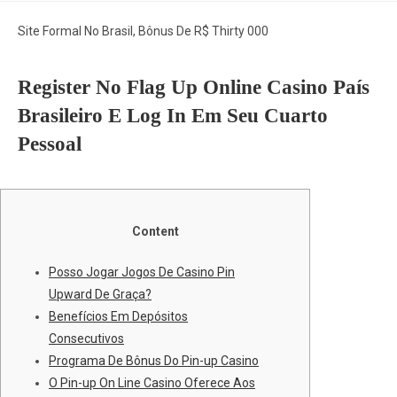
Site Formal No Brasil, Bônus De R$ Thirty 000
Register No Flag Up Online Casino País
Brasileiro E Log In️ Em Seu Cuarto
Pessoal
Content
Posso Jogar Jogos De Casino Pin
Upward De Graça?
Benefícios Em Depósitos
Consecutivos
Programa De Bônus Do Pin-up Casino
O Pin-up On Line Casino Oferece Aos