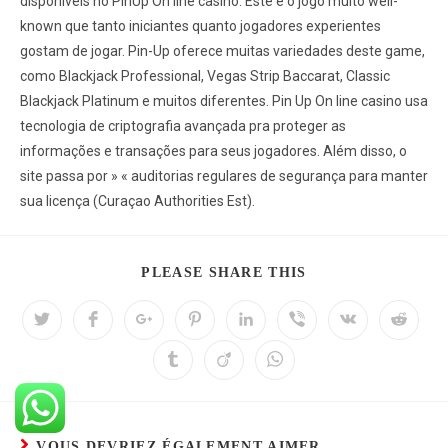
disponíveis no PinUp On line casino. Este é o jogo muito well-
known que tanto iniciantes quanto jogadores experientes
gostam de jogar. Pin-Up oferece muitas variedades deste game,
como Blackjack Professional, Vegas Strip Baccarat, Classic
Blackjack Platinum e muitos diferentes. Pin Up On line casino usa
tecnologia de criptografia avançada pra proteger as
informações e transações para seus jogadores. Além disso, o
site passa por » « auditorias regulares de segurança para manter
sua licença (Curaçao Authorities Est).
PLEASE SHARE THIS
VOUS DEVRIEZ ÉGALEMENT AIMER