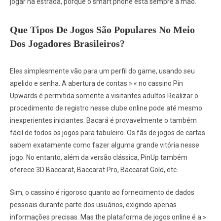
jogar na estrada, porque o smart phone está sempre à mão.
Que Tipos De Jogos São Populares No Meio
Dos Jogadores Brasileiros?
Eles simplesmente vão para um perfil do game, usando seu
apelido e senha. A abertura de contas » « no cassino Pin
Upwards é permitida somente a visitantes adultos Realizar o
procedimento de registro nesse clube online pode até mesmo
inexperientes iniciantes. Bacará é provavelmente o também
fácil de todos os jogos para tabuleiro. Os fãs de jogos de cartas
sabem exatamente como fazer alguma grande vitória nesse
jogo. No entanto, além da versão clássica, PinUp também
oferece 3D Baccarat, Baccarat Pro, Baccarat Gold, etc.
Sim, o cassino é rigoroso quanto ao fornecimento de dados
pessoais durante parte dos usuários, exigindo apenas
informações precisas. Mas the plataforma de jogos online é a »