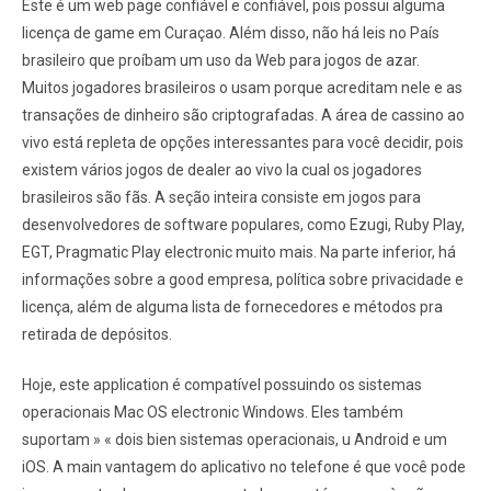
Este é um web page confiável e confiável, pois possui alguma
licença de game em Curaçao. Além disso, não há leis no País
brasileiro que proíbam um uso da Web para jogos de azar.
Muitos jogadores brasileiros o usam porque acreditam nele e as
transações de dinheiro são criptografadas. A área de cassino ao
vivo está repleta de opções interessantes para você decidir, pois
existem vários jogos de dealer ao vivo la cual os jogadores
brasileiros são fãs. A seção inteira consiste em jogos para
desenvolvedores de software populares, como Ezugi, Ruby Play,
EGT, Pragmatic Play electronic muito mais. Na parte inferior, há
informações sobre a good empresa, política sobre privacidade e
licença, além de alguma lista de fornecedores e métodos pra
retirada de depósitos.
Hoje, este application é compatível possuindo os sistemas
operacionais Mac OS electronic Windows. Eles também
suportam » « dois bien sistemas operacionais, u Android e um
iOS. A main vantagem do aplicativo no telefone é que você pode