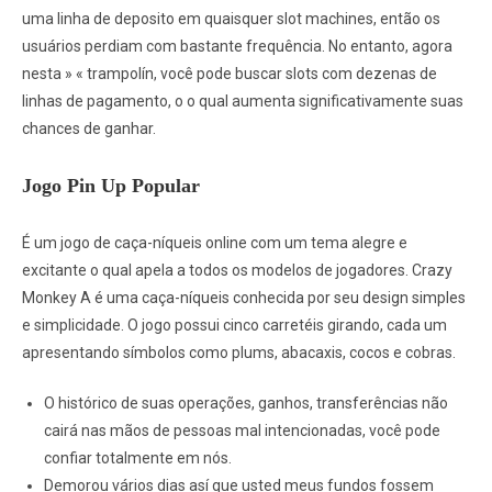
uma linha de deposito em quaisquer slot machines, então os
usuários perdiam com bastante frequência. No entanto, agora
nesta » « trampolín, você pode buscar slots com dezenas de
linhas de pagamento, o o qual aumenta significativamente suas
chances de ganhar.
Jogo Pin Up Popular
É um jogo de caça-níqueis online com um tema alegre e
excitante o qual apela a todos os modelos de jogadores. Crazy
Monkey A é uma caça-níqueis conhecida por seu design simples
e simplicidade. O jogo possui cinco carretéis girando, cada um
apresentando símbolos como plums, abacaxis, cocos e cobras.
O histórico de suas operações, ganhos, transferências não
cairá nas mãos de pessoas mal intencionadas, você pode
confiar totalmente em nós.
Demorou vários dias así que usted meus fundos fossem