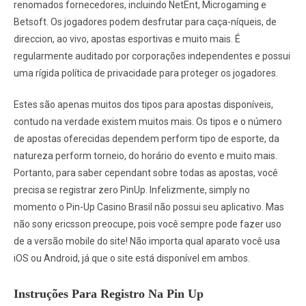
renomados fornecedores, incluindo NetEnt, Microgaming e
Betsoft. Os jogadores podem desfrutar para caça-níqueis, de
direccion, ao vivo, apostas esportivas e muito mais. É
regularmente auditado por corporações independentes e possui
uma rígida política de privacidade para proteger os jogadores.
Estes são apenas muitos dos tipos para apostas disponíveis,
contudo na verdade existem muitos mais. Os tipos e o número
de apostas oferecidas dependem perform tipo de esporte, da
natureza perform torneio, do horário do evento e muito mais.
Portanto, para saber cependant sobre todas as apostas, você
precisa se registrar zero PinUp. Infelizmente, simply no
momento o Pin-Up Casino Brasil não possui seu aplicativo. Mas
não sony ericsson preocupe, pois você sempre pode fazer uso
de a versão mobile do site! Não importa qual aparato você usa
iOS ou Android, já que o site está disponível em ambos.
Instruções Para Registro Na Pin Up