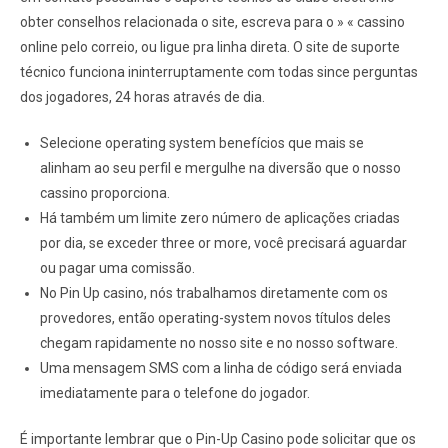
obter conselhos relacionada o site, escreva para o » « cassino
online pelo correio, ou ligue pra linha direta. O site de suporte
técnico funciona ininterruptamente com todas since perguntas
dos jogadores, 24 horas através de dia.
Selecione operating system benefícios que mais se
alinham ao seu perfil e mergulhe na diversão que o nosso
cassino proporciona.
Há também um limite zero número de aplicações criadas
por dia, se exceder three or more, você precisará aguardar
ou pagar uma comissão.
No Pin Up casino, nós trabalhamos diretamente com os
provedores, então operating-system novos títulos deles
chegam rapidamente no nosso site e no nosso software.
Uma mensagem SMS com a linha de código será enviada
imediatamente para o telefone do jogador.
É importante lembrar que o Pin-Up Casino pode solicitar que os