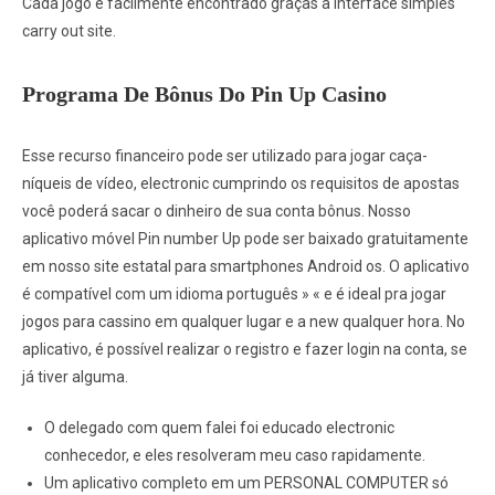
Cada jogo é facilmente encontrado graças à interface simples
carry out site.
Programa De Bônus Do Pin Up Casino
Esse recurso financeiro pode ser utilizado para jogar caça-
níqueis de vídeo, electronic cumprindo os requisitos de apostas
você poderá sacar o dinheiro de sua conta bônus. Nosso
aplicativo móvel Pin number Up pode ser baixado gratuitamente
em nosso site estatal para smartphones Android os. O aplicativo
é compatível com um idioma português » « e é ideal pra jogar
jogos para cassino em qualquer lugar e a new qualquer hora. No
aplicativo, é possível realizar o registro e fazer login na conta, se
já tiver alguma.
O delegado com quem falei foi educado electronic
conhecedor, e eles resolveram meu caso rapidamente.
Um aplicativo completo em um PERSONAL COMPUTER só