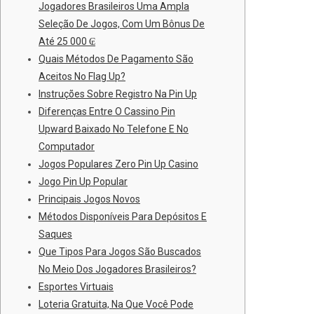
Jogadores Brasileiros Uma Ampla
Seleção De Jogos, Com Um Bônus De
Até 25 000 ₢
Quais Métodos De Pagamento São
Aceitos No Flag Up?
Instruções Sobre Registro Na Pin Up
Diferenças Entre O Cassino Pin
Upward Baixado No Telefone E No
Computador
Jogos Populares Zero Pin Up Casino
Jogo Pin Up Popular
Principais Jogos Novos
Métodos Disponíveis Para Depósitos E
Saques
Que Tipos Para Jogos São Buscados
No Meio Dos Jogadores Brasileiros?
Esportes Virtuais
Loteria Gratuita, Na Que Você Pode