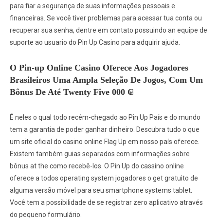
para fiar a segurança de suas informações pessoais e
financeiras. Se você tiver problemas para acessar tua conta ou
recuperar sua senha, dentre em contato possuindo an equipe de
suporte ao usuario do Pin Up Casino para adquirir ajuda.
O Pin-up Online Casino Oferece Aos Jogadores
Brasileiros Uma Ampla Seleção De Jogos, Com Um
Bônus De Até Twenty Five 000 ₢
É neles o qual todo recém-chegado ao Pin Up País e do mundo
tem a garantia de poder ganhar dinheiro. Descubra tudo o que
um site oficial do casino online Flag Up em nosso país oferece.
Existem também guias separados com informações sobre
bônus at the como recebê-los. O Pin Up do cassino online
oferece a todos operating system jogadores o get gratuito de
alguma versão móvel para seu smartphone systems tablet.
Você tem a possibilidade de se registrar zero aplicativo através
do pequeno formulário.