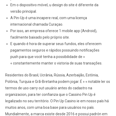
Em o dispositivo móvel, u design do site é diferente da
versão principal.
A Pin-Up é uma incapere real, com uma licença
internacional chamada Curaçao.
Por isso, an empresa oferece 1 mobile app (Android),
facilmente baixado pelo próprio site.
E quando é hora de superar seus fundos, eles oferecem
pagamentos seguros e rápidos possuindo notificações
push para que você tenha a possibilidade de »
« constantemente manter o vistoria de suas transações.
Residentes do Brasil, Ucrânia, Rússia, Azerbaijão, Estônia,
Polônia, Turquia e Grã-Bretanha podem jogar. É » « notable ler os
termos de uso carry out usuário antes do cadastro na
organizacion, para ter confianza que o Cassino Pin Up é
legalizado no seu território. O Pin Up Casino ie em nosso país há
muitos anos, com uma boa base para usuários no país.
Mundialmente, a marca existe desde 2016 e possui padrón em