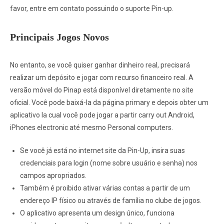
favor, entre em contato possuindo o suporte Pin-up.
Principais Jogos Novos
No entanto, se você quiser ganhar dinheiro real, precisará
realizar um depósito e jogar com recurso financeiro real. A
versão móvel do Pinap está disponível diretamente no site
oficial. Você pode baixá-la da página primary e depois obter um
aplicativo la cual você pode jogar a partir carry out Android,
iPhones electronic até mesmo Personal computers.
Se você já está no internet site da Pin-Up, insira suas
credenciais para login (nome sobre usuário e senha) nos
campos apropriados.
Também é proibido ativar várias contas a partir de um
endereço IP físico ou através de família no clube de jogos.
O aplicativo apresenta um design único, funciona