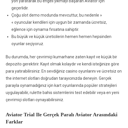
yön yaratarak bu engeli yıkmayı başaran Aviator için
geçerlidir.
Çoğu slot demo modunda mevcuttur, bu nedenle »
« oyuncular kendileri için uygun bir zamanda ücretsiz,
eğlence için oynama fırsatına sahiptir.
Bu büyük ve küçük üreticilerin hemen hemen hepsinden
oyunlar seçiyoruz.
Bu durumda, her çevrimiçi kumarhane zaten kayıt ve küçük bir
depozito gerektirir. Kayıt olmak kolaydır ve kendi isteğinize göre
para yatırabilirsiniz. En sevdiğiniz casino oyunlarını ve ücretsiz on
the internet slotları doğrudan tarayıcınızda deneyin. Gerçek
parayla oynamadığınız için kart oyunlarında popüler stratejileri
uygulayabilir, rulette bahis sistemlerini test edebilir veya en yeni
çevrimiçi slotları oynayabilirsiniz.
Aviator Trial Ile Gerçek Paralı Aviator Arasındaki
Farklar