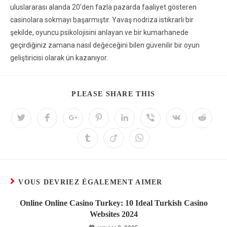
uluslararası alanda 20’den fazla pazarda faaliyet gösteren
casinolara sokmayı başarmıştır. Yavaş nodriza istikrarlı bir
şekilde, oyuncu psikolojisini anlayan ve bir kumarhanede
geçirdiğiniz zamana nasıl değeceğini bilen güvenilir bir oyun
geliştiricisi olarak ün kazanıyor.
PLEASE SHARE THIS
VOUS DEVRIEZ ÉGALEMENT AIMER
Online Online Casino Turkey: 10 Ideal Turkish Casino
Websites 2024