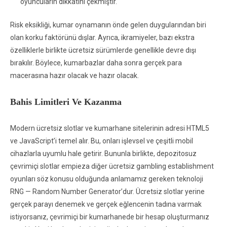
oyuncuların dikkatini çekmiştir.
Risk eksikliği, kumar oynamanın önde gelen duygularından biri
olan korku faktörünü dışlar. Ayrıca, ikramiyeler, bazı ekstra
özelliklerle birlikte ücretsiz sürümlerde genellikle devre dışı
bırakılır. Böylece, kumarbazlar daha sonra gerçek para
macerasına hazır olacak ve hazır olacak.
Bahis Limitleri Ve Kazanma
Modern ücretsiz slotlar ve kumarhane sitelerinin adresi HTML5
ve JavaScript’i temel alır. Bu, onları işlevsel ve çeşitli mobil
cihazlarla uyumlu hale getirir. Bununla birlikte, depozitosuz
çevrimiçi slotlar empieza diğer ücretsiz gambling establishment
oyunları söz konusu olduğunda anlamamız gereken teknoloji
RNG — Random Number Generator’dur. Ücretsiz slotlar yerine
gerçek parayı denemek ve gerçek eğlencenin tadına varmak
istiyorsanız, çevrimiçi bir kumarhanede bir hesap oluşturmanız