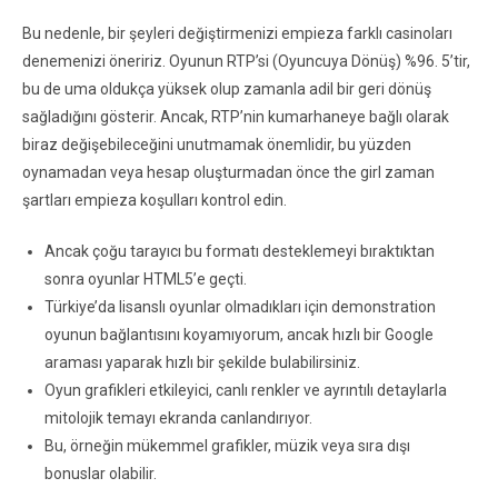
Bu nedenle, bir şeyleri değiştirmenizi empieza farklı casinoları
denemenizi öneririz. Oyunun RTP’si (Oyuncuya Dönüş) %96. 5’tir,
bu de uma oldukça yüksek olup zamanla adil bir geri dönüş
sağladığını gösterir. Ancak, RTP’nin kumarhaneye bağlı olarak
biraz değişebileceğini unutmamak önemlidir, bu yüzden
oynamadan veya hesap oluşturmadan önce the girl zaman
şartları empieza koşulları kontrol edin.
Ancak çoğu tarayıcı bu formatı desteklemeyi bıraktıktan
sonra oyunlar HTML5’e geçti.
Türkiye’da lisanslı oyunlar olmadıkları için demonstration
oyunun bağlantısını koyamıyorum, ancak hızlı bir Google
araması yaparak hızlı bir şekilde bulabilirsiniz.
Oyun grafikleri etkileyici, canlı renkler ve ayrıntılı detaylarla
mitolojik temayı ekranda canlandırıyor.
Bu, örneğin mükemmel grafikler, müzik veya sıra dışı
bonuslar olabilir.