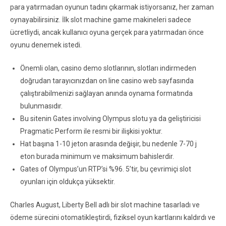
para yatırmadan oyunun tadını çıkarmak istiyorsanız, her zaman
oynayabilirsiniz. İlk slot machine game makineleri sadece
ücretliydi, ancak kullanıcı oyuna gerçek para yatırmadan önce
oyunu denemek istedi.
Önemli olan, casino demo slotlarının, slotları indirmeden
doğrudan tarayıcınızdan on line casino web sayfasında
çalıştırabilmenizi sağlayan anında oynama formatında
bulunmasıdır.
Bu sitenin Gates involving Olympus slotu ya da geliştiricisi
Pragmatic Perform ile resmi bir ilişkisi yoktur.
Hat başına 1-10 jeton arasında değişir, bu nedenle 7-70 j
eton burada minimum ve maksimum bahislerdir.
Gates of Olympus’un RTP’si %96. 5’tir, bu çevrimiçi slot
oyunları için oldukça yüksektir.
Charles August, Liberty Bell adlı bir slot machine tasarladı ve
ödeme sürecini otomatikleştirdi, fiziksel oyun kartlarını kaldırdı ve