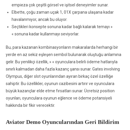
empieza çok çeşitli görsel ve işitsel deneyimler sunar.
Elbette, çoğu zaman uçak 1, 01X çarpana ulaşana kadar
havalanmıyor, ancak bu oluyor.
Seçtikleri konsepte sonuna kadar bağlı kalarak temayı »
« sonuna kadar kullanmayı seviyorlar.
Bu, para kazanan kombinasyonların makaralarda herhangi bir
yerde en az sekiz eşleşen sembol bulunarak oluştuğu anlamına
gelir. Bu yenilikçi özellik, » « oyunculara belirli ödeme hatlarıyla
sınırlı kalmadan daha fazla kazanç şansı sunar. Gates involving
Olympus, diğer slot oyunlarından ayıran birkaç özel özelliğe
sahiptir. Bu özellikler, oyunun cazibesini artırır ve oyunculara
büyük kazançlar elde etme fırsatları sunar. Ücretsiz position
oyunları, oyunculara oyunun eğlence ve ödeme potansiyeli
hakkında bir fikir verecektir.
Aviator Demo Oyuncularından Geri Bildirim