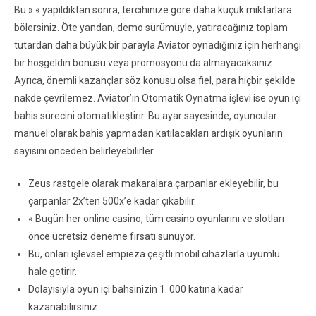
Bu » « yapıldıktan sonra, tercihinize göre daha küçük miktarlara
bölersiniz. Öte yandan, demo sürümüyle, yatıracağınız toplam
tutardan daha büyük bir parayla Aviator oynadığınız için herhangi
bir hoşgeldin bonusu veya promosyonu da almayacaksınız.
Ayrıca, önemli kazançlar söz konusu olsa fiel, para hiçbir şekilde
nakde çevrilemez. Aviator’ın Otomatik Oynatma işlevi ise oyun içi
bahis sürecini otomatikleştirir. Bu ayar sayesinde, oyuncular
manuel olarak bahis yapmadan katılacakları ardışık oyunların
sayısını önceden belirleyebilirler.
Zeus rastgele olarak makaralara çarpanlar ekleyebilir, bu
çarpanlar 2x’ten 500x’e kadar çıkabilir.
« Bugün her online casino, tüm casino oyunlarını ve slotları
önce ücretsiz deneme fırsatı sunuyor.
Bu, onları işlevsel empieza çeşitli mobil cihazlarla uyumlu
hale getirir.
Dolayısıyla oyun içi bahsinizin 1. 000 katına kadar
kazanabilirsiniz.