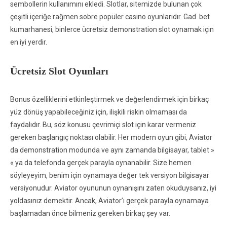
sembollerin kullanımını ekledi. Slotlar, sitemizde bulunan çok
çeşitli içeriğe rağmen sobre popüler casino oyunlarıdır. Gad. bet
kumarhanesi, binlerce ücretsiz demonstration slot oynamak için
en iyi yerdir.
Ücretsiz Slot Oyunları
Bonus özelliklerini etkinleştirmek ve değerlendirmek için birkaç
yüz dönüş yapabileceğiniz için, ilişkili riskin olmaması da
faydalıdır. Bu, söz konusu çevrimiçi slot için karar vermeniz
gereken başlangıç noktası olabilir. Her modern oyun gibi, Aviator
da demonstration modunda ve aynı zamanda bilgisayar, tablet »
« ya da telefonda gerçek parayla oynanabilir. Size hemen
söyleyeyim, benim için oynamaya değer tek versiyon bilgisayar
versiyonudur. Aviator oyununun oynanışını zaten okuduysanız, iyi
yoldasınız demektir. Ancak, Aviator’ı gerçek parayla oynamaya
başlamadan önce bilmeniz gereken birkaç şey var.