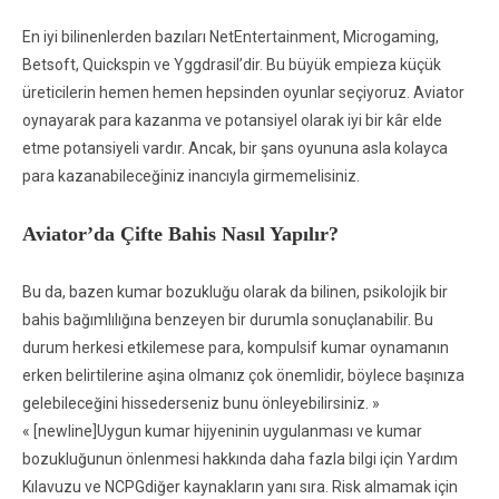
En iyi bilinenlerden bazıları NetEntertainment, Microgaming,
Betsoft, Quickspin ve Yggdrasil’dir. Bu büyük empieza küçük
üreticilerin hemen hemen hepsinden oyunlar seçiyoruz. Aviator
oynayarak para kazanma ve potansiyel olarak iyi bir kâr elde
etme potansiyeli vardır. Ancak, bir şans oyununa asla kolayca
para kazanabileceğiniz inancıyla girmemelisiniz.
Aviator’da Çifte Bahis Nasıl Yapılır?
Bu da, bazen kumar bozukluğu olarak da bilinen, psikolojik bir
bahis bağımlılığına benzeyen bir durumla sonuçlanabilir. Bu
durum herkesi etkilemese para, kompulsif kumar oynamanın
erken belirtilerine aşina olmanız çok önemlidir, böylece başınıza
gelebileceğini hissederseniz bunu önleyebilirsiniz. »
« [newline]Uygun kumar hijyeninin uygulanması ve kumar
bozukluğunun önlenmesi hakkında daha fazla bilgi için Yardım
Kılavuzu ve NCPGdiğer kaynakların yanı sıra. Risk almamak için