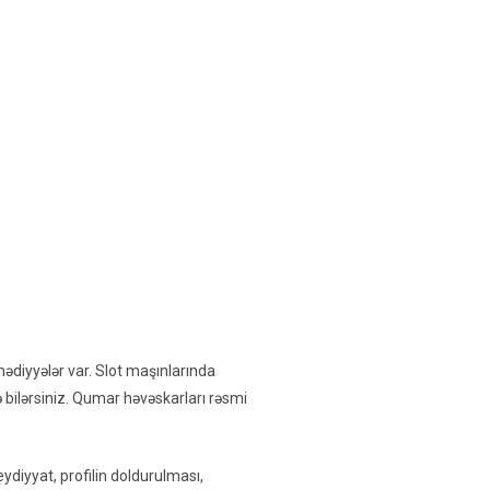
 hədiyyələr var. Slot maşınlarında
 bilərsiniz. Qumar həvəskarları rəsmi
eydiyyat, profilin doldurulması,