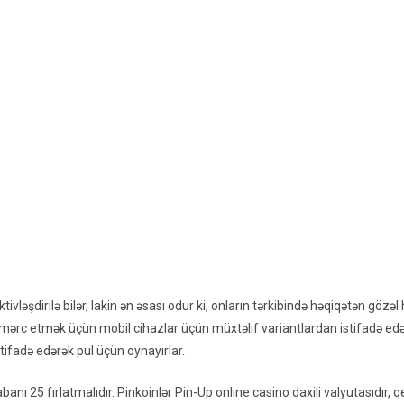
ivləşdirilə bilər, lakin ən əsası odur ki, onların tərkibində həqiqətən gözəl
mərc etmək üçün mobil cihazlar üçün müxtəlif variantlardan istifadə edə
ifadə edərək pul üçün oynayırlar.
nı 25 fırlatmalıdır. Pinkoinlər Pin-Up online casino daxili valyutasıdır, q