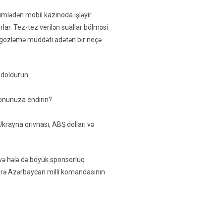
mlədən mobil kazinoda işləyir.
rlar. Tez-tez verilən suallar bölməsi
kin gözləmə müddəti adətən bir neçə
 doldurun.
fonunuza endirin?
Ukrayna qrivnası, ABŞ dolları və
 və hələ də böyük sponsorluq
 üzrə Azərbaycan milli komandasının