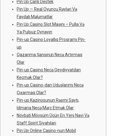
Pin Up Canlı Destek
Pin Up — Real Oyunçu Rəyləri Və
Faydalı Məlumatlar
Pin Up Casino Slot Maşını – Pulla Və
Ya Pulsuz Oynayın
Pin-up Casino Loyallıq Proqramı Pin-
up
Qazanma Şansınızı Necə Artırmaq
Olar
Pin-up Casino Necə Qeydiyyatdan
Keçmək Olar?
Pin-up Casino-dan Uduşlarımı Necə
Çıxarmaq Olar?
Pin-up Kazinosunun Rəsmi Saytı,
Idmana Necə Mərc Etmək Olar
Növbəti Mövsüm Üçün En Yeni Navi Və
Staff Spirit Siyahıları
Pin Up Online Casino-nun Mobil