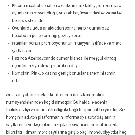
Klubun müsbət cəhətləri oyunların müxtəlifliyi, idman mərc
oyunlarının mövcudluğu, yüksək keyfiyyətli dəstək və sərfəli
bonus sistemidir.
Oyunlarda uduşlar aldıqdan sonra hər bir qumarbaz
hesabdan pul çıxarmağı gözləyə bilər.
İstənilən bonus promosyonunun müəyyən istifadə və mərc
şərtləri var.
Hazırda Azərbaycanda qumar biznesi ilə məşğul olmaq
üçün lisenziya almaq mümkün deyil.
Həmçinin, Pin-Up casino geniş bonuslar sistemini təmin
edir.
Ən asan yol, bukmeker kontorunun dəstək xidmətinin
nümayəndələrindən keçid almaqdır. Bu halda, əlaqənin
təhlükəsizliyi və onun aktuallığı ilə bağlı heç bir şübhə yoxdur. Siz
həmçinin adətən platformanın informasiya tərəfdaşlarının
saytlarında yerləşdirilən güzgülərin siyahısından istifadə edə
bilərsiniz. İdman mərc saytlarına girişlə bağlı məhdudiyyətlər heç