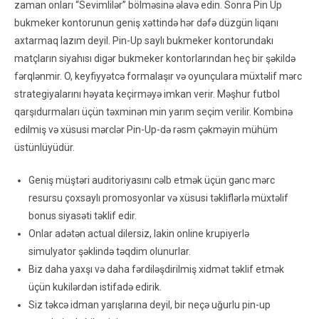
zaman onları “Sevimlilər” bölməsinə əlavə edin. Sonra Pin Up
bukmeker kontorunun geniş xəttində hər dəfə düzgün liqanı
axtarmaq lazım deyil. Pin-Up saylı bukmeker kontorundakı
matçların siyahısı digər bukmeker kontorlarından heç bir şəkildə
fərqlənmir. O, keyfiyyətcə formalaşır və oyunçulara müxtəlif mərc
strategiyalarını həyata keçirməyə imkan verir. Məşhur futbol
qarşıdurmaları üçün təxminən min yarım seçim verilir. Kombinə
edilmiş və xüsusi mərclər Pin-Up-də rəsm çəkməyin mühüm
üstünlüyüdür.
Geniş müştəri auditoriyasını cəlb etmək üçün gənc mərc
resursu çoxsaylı promosyonlar və xüsusi təkliflərlə müxtəlif
bonus siyasəti təklif edir.
Onlar adətən actual dilersiz, lakin online krupiyerlə
simulyator şəklində təqdim olunurlar.
Biz daha yaxşı və daha fərdiləşdirilmiş xidmət təklif etmək
üçün kukilərdən istifadə edirik.
Siz təkcə idman yarışlarına deyil, bir neçə uğurlu pin-up