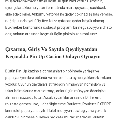
müştərilərinə mərc etmək üçün 30 gün vaxt verilir. Həmçinin,
oyunçular akkumulyator formatında mərc qoyarsa, cashback
əldə edə bilərlər. Akkumulyatorda nə qədər çox hadisə baş verərsə,
nağd pul nəhayət fifty five faizə çatacaq qədər böyük olacaq.
Bukmeker kontorunda sədaqət proqramı bir neçə səviyyəni əhatə
edir, onların arasında keçmək üçün pinkoinlər almalısınız.
Çıxarma, Giriş Və Saytda Qeydiyyatdan
Keçməklə Pin Up Casino Onlayn Oynayın
Bütün Pin-Up kazino slot maşınları bir bölmədə yerləşir və
populyar/yenilərə bölünür və hər bir slotu ayrıca yükləmək imkanı
yoxdur. Oyunun qaydaları istifadəçinin müəyyən nömrələrə və
təkər bölmələrinə mərc etməyi, onlar üçün müəyyən ödənişləri
almasını nəzərdə tutur. Azərbaycanlılar arasında Different
roulette games Live, Light Night time Roulette, Roulette EXPERT
kimi rulet populyar sayılır. Rulet müəyyən strategiya və yüksək
gəlirli oyun prosesini sevən hər kəsə müraciət edəcək. Ruletin