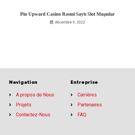
Pin Upward Casino Rəsmi Saytı Slot Maşınlar
décembre 9, 2022
Navigation
Entreprise
A propos de Nous
Carrières
Projets
Partenaires
Contactez-Nous
FAQ