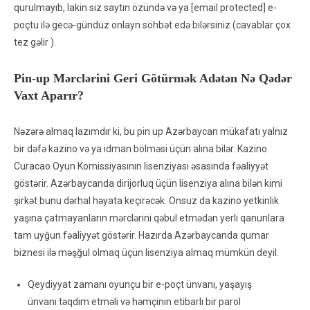
qurulmayıb, lakin siz saytın özündə və ya [email protected] e-
poçtu ilə gecə-gündüz onlayn söhbət edə bilərsiniz (cavablar çox
tez gəlir ).
Pin-up Mərclərini Geri Götürmək Adətən Nə Qədər
Vaxt Aparır?
Nəzərə almaq lazımdır ki, bu pin up Azərbaycan mükafatı yalnız
bir dəfə kazino və ya idman bölməsi üçün alına bilər. Kazino
Curacao Oyun Komissiyasının lisenziyası əsasında fəaliyyət
göstərir. Azərbaycanda dirijorluq üçün lisenziya alına bilən kimi
şirkət bunu dərhal həyata keçirəcək. Onsuz da kazino yetkinlik
yaşına çatmayanların mərclərini qəbul etmədən yerli qanunlara
tam uyğun fəaliyyət göstərir. Hazırda Azərbaycanda qumar
biznesi ilə məşğul olmaq üçün lisenziya almaq mümkün deyil.
Qeydiyyat zamanı oyunçu bir e-poçt ünvanı, yaşayış
ünvanı təqdim etməli və həmçinin etibarlı bir parol