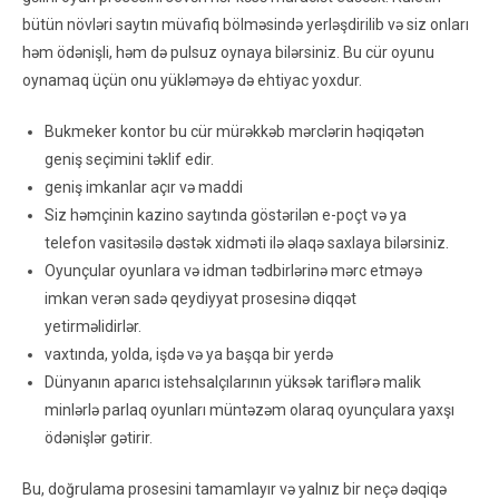
bütün növləri saytın müvafiq bölməsində yerləşdirilib və siz onları
həm ödənişli, həm də pulsuz oynaya bilərsiniz. Bu cür oyunu
oynamaq üçün onu yükləməyə də ehtiyac yoxdur.
Bukmeker kontor bu cür mürəkkəb mərclərin həqiqətən
geniş seçimini təklif edir.
geniş imkanlar açır və maddi
Siz həmçinin kazino saytında göstərilən e-poçt və ya
telefon vasitəsilə dəstək xidməti ilə əlaqə saxlaya bilərsiniz.
Oyunçular oyunlara və idman tədbirlərinə mərc etməyə
imkan verən sadə qeydiyyat prosesinə diqqət
yetirməlidirlər.
vaxtında, yolda, işdə və ya başqa bir yerdə
Dünyanın aparıcı istehsalçılarının yüksək tariflərə malik
minlərlə parlaq oyunları müntəzəm olaraq oyunçulara yaxşı
ödənişlər gətirir.
Bu, doğrulama prosesini tamamlayır və yalnız bir neçə dəqiqə