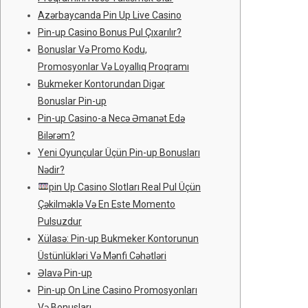
Azərbaycanda Pin Up Live Casino
Pin-up Casino Bonus Pul Çıxarılır?
Bonuslar Və Promo Kodu,
Promosyonlar Və Loyallıq Proqramı
Bukmeker Kontorundan Digər
Bonuslar Pin-up
Pin-up Casino-a Necə Əmanət Edə
Bilərəm?
Yeni Oyunçular Üçün Pin-up Bonusları
Nədir?
pin Up Casino Slotları Real Pul Üçün
Çəkilməklə Və En Este Momento
Pulsuzdur
Xülasə: Pin-up Bukmeker Kontorunun
Üstünlükləri Və Mənfi Cəhətləri
Əlavə Pin-up
Pin-up On Line Casino Promosyonları
Və Bonusları