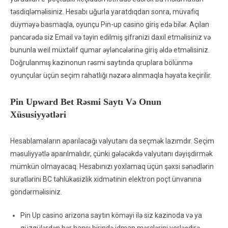
təsdiqləməlisiniz. Hesabı uğurla yaratdıqdan sonra, müvafiq
düyməyə basmaqla, oyunçu Pin-up casino giriş edə bilər. Açılan
pəncərədə siz Email və təyin edilmiş şifrənizi daxil etməlisiniz və
bununla weil müxtəlif qumar əyləncələrinə giriş əldə etməlisiniz.
Doğrulanmış kazinonun rəsmi saytında qruplara bölünmə
oyunçular üçün seçim rahatlığı nəzərə alınmaqla həyata keçirilir.
Pin Upward Bet Rəsmi Saytı Və Onun
Xüsusiyyətləri
Hesablamaların aparılacağı valyutanı da seçmək lazımdır. Seçim
məsuliyyətlə aparılmalıdır, çünki gələcəkdə valyutanı dəyişdirmək
mümkün olmayacaq. Hesabınızı yoxlamaq üçün şəxsi sənədlərin
surətlərini BC təhlükəsizlik xidmətinin elektron poçt ünvanına
göndərməlisiniz.
Pin Up casino arizona saytın köməyi ilə siz kazinoda və ya