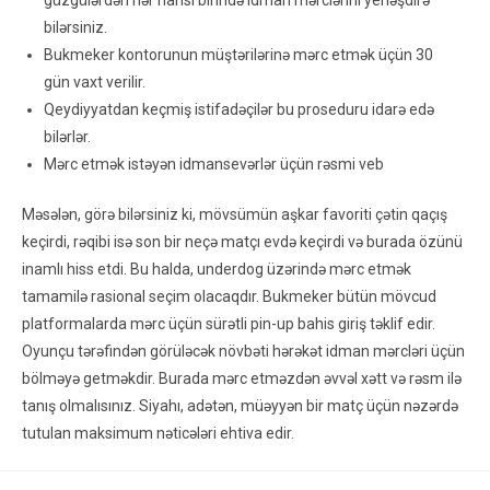
güzgülərdən hər hansı birində idman mərclərini yerləşdirə
bilərsiniz.
Bukmeker kontorunun müştərilərinə mərc etmək üçün 30
gün vaxt verilir.
Qeydiyyatdan keçmiş istifadəçilər bu proseduru idarə edə
bilərlər.
Mərc etmək istəyən idmansevərlər üçün rəsmi veb
Məsələn, görə bilərsiniz ki, mövsümün aşkar favoriti çətin qaçış
keçirdi, rəqibi isə son bir neçə matçı evdə keçirdi və burada özünü
inamlı hiss etdi. Bu halda, underdog üzərində mərc etmək
tamamilə rasional seçim olacaqdır. Bukmeker bütün mövcud
platformalarda mərc üçün sürətli pin-up bahis giriş təklif edir.
Oyunçu tərəfindən görüləcək növbəti hərəkət idman mərcləri üçün
bölməyə getməkdir. Burada mərc etməzdən əvvəl xətt və rəsm ilə
tanış olmalısınız. Siyahı, adətən, müəyyən bir matç üçün nəzərdə
tutulan maksimum nəticələri ehtiva edir.