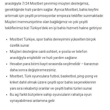
aracılığıyla 7/24 Mostbet çevrimiçi müşteri desteğimiz,
gerektiğinde hızlı yardım sağlar. Ayrıca Mostbet, bahis keyfini
artırmak için çeşitli promosyonlar empieza teklifler sunmaktadır.
Müşteri memnuniyetine olan bağlılığımız ve çok çeşitli
tekliflerimiz bizi Türkiye’deki en iyi bahis hizmeti haline getiriyor.
Mostbet Türkiye, spor bahis deneyimini yükselten birçok
özellik sunar.
Müşteri desteğine canlı sohbet, e-posta ve telefon
aracılığıyla erişilebilir ve hızlı yardım sağlanır.
Hesabın para birimi kayıt sırasında seçilmelidir – kararınızı
daha sonra değiştiremezsiniz.
Mostbet, Türk oyunculara futbol, basketbol, ping-pong ve
kriket dahil olmak üzere çeşitli spor bahis seçeneklerinin
yanı sıra rekabetçi oranlar ve çeşitli bahis türleri sunar.
Bu ag farklı bütçelere sahip oyuncuların rahatça oyun
oynayabilmesi anlamına gelir.