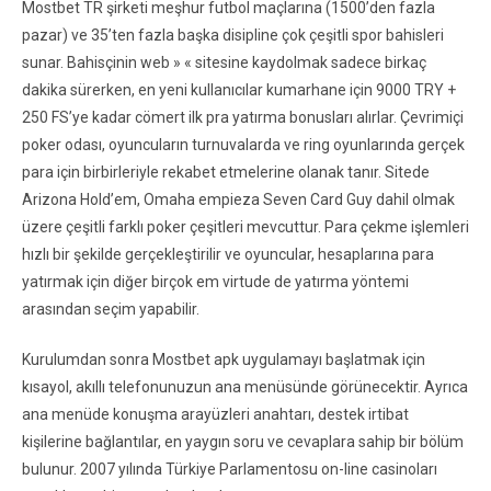
Mostbet TR şirketi meşhur futbol maçlarına (1500’den fazla
pazar) ve 35’ten fazla başka disipline çok çeşitli spor bahisleri
sunar. Bahisçinin web » « sitesine kaydolmak sadece birkaç
dakika sürerken, en yeni kullanıcılar kumarhane için 9000 TRY +
250 FS’ye kadar cömert ilk pra yatırma bonusları alırlar. Çevrimiçi
poker odası, oyuncuların turnuvalarda ve ring oyunlarında gerçek
para için birbirleriyle rekabet etmelerine olanak tanır. Sitede
Arizona Hold’em, Omaha empieza Seven Card Guy dahil olmak
üzere çeşitli farklı poker çeşitleri mevcuttur. Para çekme işlemleri
hızlı bir şekilde gerçekleştirilir ve oyuncular, hesaplarına para
yatırmak için diğer birçok em virtude de yatırma yöntemi
arasından seçim yapabilir.
Kurulumdan sonra Mostbet apk uygulamayı başlatmak için
kısayol, akıllı telefonunuzun ana menüsünde görünecektir. Ayrıca
ana menüde konuşma arayüzleri anahtarı, destek irtibat
kişilerine bağlantılar, en yaygın soru ve cevaplara sahip bir bölüm
bulunur. 2007 yılında Türkiye Parlamentosu on-line casinoları