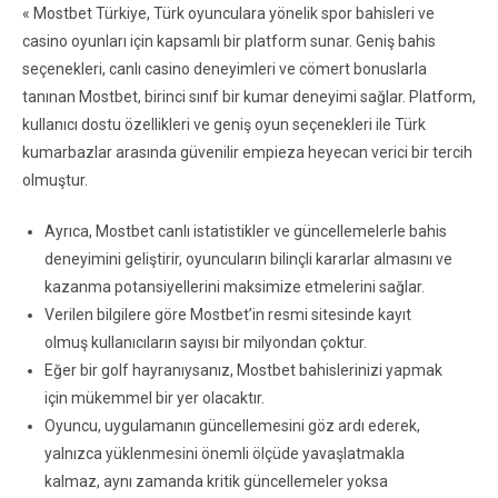
« Mostbet Türkiye, Türk oyunculara yönelik spor bahisleri ve
casino oyunları için kapsamlı bir platform sunar. Geniş bahis
seçenekleri, canlı casino deneyimleri ve cömert bonuslarla
tanınan Mostbet, birinci sınıf bir kumar deneyimi sağlar. Platform,
kullanıcı dostu özellikleri ve geniş oyun seçenekleri ile Türk
kumarbazlar arasında güvenilir empieza heyecan verici bir tercih
olmuştur.
Ayrıca, Mostbet canlı istatistikler ve güncellemelerle bahis
deneyimini geliştirir, oyuncuların bilinçli kararlar almasını ve
kazanma potansiyellerini maksimize etmelerini sağlar.
Verilen bilgilere göre Mostbet’in resmi sitesinde kayıt
olmuş kullanıcıların sayısı bir milyondan çoktur.
Eğer bir golf hayranıysanız, Mostbet bahislerinizi yapmak
için mükemmel bir yer olacaktır.
Oyuncu, uygulamanın güncellemesini göz ardı ederek,
yalnızca yüklenmesini önemli ölçüde yavaşlatmakla
kalmaz, aynı zamanda kritik güncellemeler yoksa