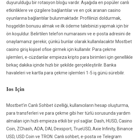
duyurulduğu bir rotasyon bloğu vardır. Aşağıda en popüler canlı
etkinliklere ve çizgilere bağlantılar ve en çok aranan casino
oyunlarına bağlantılar bulunmaktadır. Profilinizi doldurmak,
hoşgeldin bonusu almak ve ilk ödeme talebinizi yapmak için bir
ön koşuldur. Belirtilen telefon numarasını ve e-posta adresini de
onaylamanız gerekir, çünkü bunlar olarak kullanılacaktır Mostbet
casino giriş kişisel ofise girmek için kullanılır. Para çekme
işlemleri, e-cüzdanlar empieza kripto para birimleri için genellikle
birkaç dakika içinde hızlı bir şekilde gerçekleştirilir. Banka
havaleleri ve kartla para çekme işlemleri 1-5 iş günü sürebilir.
Ios Için
Mostbet’in Canlı Sohbet özelliği, kullanıcıların hesap oluşturma,
para transferleri ve para çekme gibi her türlü sorusunda yardım
almaları için hızlı empieza etkili bir yol sağlar. Dash, HUSD, Casino
Coin, ZChash, ADA, DAI, Dexsport, TrueUSD, Axie Infinity, Binance
USD, USD Coin ve TRON. Canlı sohbet, e-posta ve Telegram