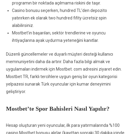
programın bir noktada açılmama riskini de taşır.
Casino bonusu seçerken, hundred TL’den depozito
yatırırken ek olarak two hundred fifity ücretsiz spin
alabilirsiniz.
Mostbet’in başarıları, sektör trendlerine ve oyuncu
ihtiyaçlarına ayak uydurma yeteneğini kanıtlar.
Düzenli güncellemeler ve duyarlı müşteri desteği kullanıcı
memnuniyetini daha da artırır. Daha fazla bilgi almak ve
uygulamaları indirmek için Mostbet. com adresini ziyaret edin.
Mostbet TR, farklı tercihlere uygun geniş bir oyun kategorisi
yelpazesi sunarak Türk oyuncular için kumar deneyimini
geliştiriyor.
Mostbet’te Spor Bahisleri Nasıl Yapılır?
Hesap oluşturan yeni oyuncular, ilk para yatırmalarında %100
casino Mostbet bonusu alırlar (kayıttan sonraki 30 dakika içinde