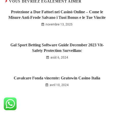
VOUS DEVRIEZ ÉGALEMENT AIMER
Protezione a Due Fattori nei Casinò Online – Come le
Misure Anti‑Frode Salvano i Tuoi Bonus e le Tue Vincite
novembre 13, 2025
Gal Sport Betting Software Guide December 2023 Vit-
Safety Protection Surveillanc
août 6, 2024
Cavalcare l’onda vincente: Gratowin Casino Italia
avril 10, 2024