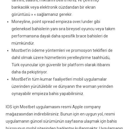
tarihini, saatini, miktarını belirtmeniz ve çevrimiçi
bankacılık veya elektronik cüzdandan bir ekran
görüntüsü » « sağlamanız gerekir.
Moneyline, point spread empieza over/under gibi
geleneksel bahislerin yanı sıra bireysel oyuncu veya takım
performansına dayalı daha spesifik brace bahisleri de
mümkündür.
Mostbet’in ödeme yöntemleri ve promosyon teklifleri de
dahil olmak üzere hizmetlerini yerelleştirme taahhüdü,
Türk oyuncular için güvenilir bir platform olarak itibarını
daha da pekiştiriyor.
MostBet’in tüm kumar faaliyetleri mobil uygulamalar
üzerinden yürütülebilir ve dünyanın the woman yerinden
oynayabilir empieza bahis yapabilirsiniz.
IOS için Mostbet uygulamasını resmi Apple company
mağazasından indirebilirsiniz. Bunun için en uygun yol, resmi
uygulamanın güncel sürümünün sayfasına ulaşmak için bahis
bürosunun mobil sitesinden bağlantıyı kullanmaktır. Uygulamanın