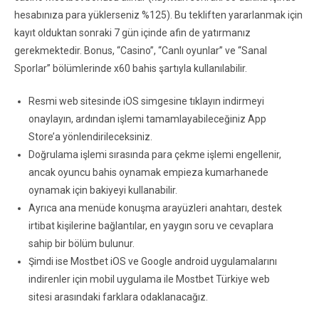
hesabınıza para yüklerseniz %125). Bu tekliften yararlanmak için
kayıt olduktan sonraki 7 gün içinde afin de yatırmanız
gerekmektedir. Bonus, “Casino”, “Canlı oyunlar” ve “Sanal
Sporlar” bölümlerinde x60 bahis şartıyla kullanılabilir.
Resmi web sitesinde iOS simgesine tıklayın indirmeyi
onaylayın, ardından işlemi tamamlayabileceğiniz App
Store’a yönlendirileceksiniz.
Doğrulama işlemi sırasında para çekme işlemi engellenir,
ancak oyuncu bahis oynamak empieza kumarhanede
oynamak için bakiyeyi kullanabilir.
Ayrıca ana menüde konuşma arayüzleri anahtarı, destek
irtibat kişilerine bağlantılar, en yaygın soru ve cevaplara
sahip bir bölüm bulunur.
Şimdi ise Mostbet iOS ve Google android uygulamalarını
indirenler için mobil uygulama ile Mostbet Türkiye web
sitesi arasındaki farklara odaklanacağız.