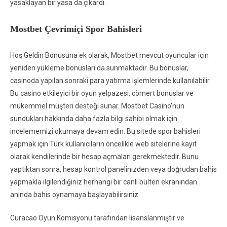
yasaklayan bir yasa da çıkardı.
Mostbet Çevrimiçi Spor Bahisleri
Hoş Geldin Bonusuna ek olarak, Mostbet mevcut oyuncular için
yeniden yükleme bonusları da sunmaktadır. Bu bonuslar,
casinoda yapılan sonraki para yatırma işlemlerinde kullanılabilir.
Bu casino etkileyici bir oyun yelpazesi, cömert bonuslar ve
mükemmel müşteri desteği sunar. Mostbet Casino’nun
sundukları hakkında daha fazla bilgi sahibi olmak için
incelememizi okumaya devam edin. Bu sitede spor bahisleri
yapmak için Türk kullanıcıların öncelikle web sitelerine kayıt
olarak kendilerinde bir hesap açmaları gerekmektedir. Bunu
yaptıktan sonra, hesap kontrol panelinizden veya doğrudan bahis
yapmakla ilgilendiğiniz herhangi bir canlı bülten ekranından
anında bahis oynamaya başlayabilirsiniz.
Curacao Oyun Komisyonu tarafından lisanslanmıştır ve