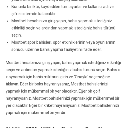
Bununla birlikte, kaydedilen tüm ayarlar ve kullanıcı adı ve
şifre sistemde kalacaktır.
Mostbet hesabınıza giriş yapın, bahis yapmak istediğiniz
etkinliği seçin ve ardından yapmak istediğiniz bahis türünü
seçin.
Mostbet spor bahisleri, spor etkinliklerinin veya oyunlarının
sonucu üzerine bahis yapma faaliyetini ifade eder.
Mostbet hesabınıza giriş yapın, bahis yapmak istediğiniz etkinliği
seçin ve ardından yapmak istediğiniz bahis türünü seçin. Bahis »
« oynamak için bahis miktarını girin ve ‘Onayla’ seçeneğine
tıklayın. Eğer bir boks hayranıysanız, Mostbet bahislerinizi
yapmak için mükemmel bir yer olacaktır. Eğer bir golf
hayranıysanız, Mostbet bahislerinizi yapmak için mükemmel bir
yer olacaktır. Eğer bir kriket hayranıysanız, Mostbet bahislerinizi
yapmak için mükemmel bir yerdir.