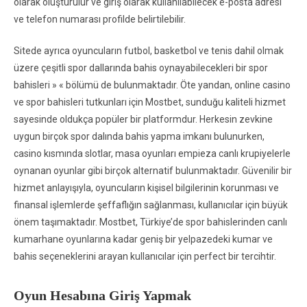
olarak oluşturulur ve giriş olarak kullanılabilecek e-posta adresi
ve telefon numarası profilde belirtilebilir.
Sitede ayrıca oyuncuların futbol, basketbol ve tenis dahil olmak
üzere çeşitli spor dallarında bahis oynayabilecekleri bir spor
bahisleri » « bölümü de bulunmaktadır. Öte yandan, online casino
ve spor bahisleri tutkunları için Mostbet, sunduğu kaliteli hizmet
sayesinde oldukça popüler bir platformdur. Herkesin zevkine
uygun birçok spor dalında bahis yapma imkanı bulunurken,
casino kısmında slotlar, masa oyunları empieza canlı krupiyelerle
oynanan oyunlar gibi birçok alternatif bulunmaktadır. Güvenilir bir
hizmet anlayışıyla, oyuncuların kişisel bilgilerinin korunması ve
finansal işlemlerde şeffaflığın sağlanması, kullanıcılar için büyük
önem taşımaktadır. Mostbet, Türkiye’de spor bahislerinden canlı
kumarhane oyunlarına kadar geniş bir yelpazedeki kumar ve
bahis seçeneklerini arayan kullanıcılar için perfect bir tercihtir.
Oyun Hesabına Giriş Yapmak