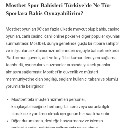
Mostbet Spor Bahisleri Türkiye’de Ne Tür
Sporlara Bahis Oynayabilirim?
Mostbet oyunları 90’dan fazla ülkede mevcut olup bahis, casino
oyunları, canlı casino, canlı online poker ve diğer popüler oyunları
sunmaktadır. Mostbet, dünya genelinde güçlü bir itibara sahiptir
ve milyonlarca kullanıcı hizmetlerinden övgüyle bahsetmektedir.
Platformun güvenli, adil ve keyifli bir kumar deneyimi sağlama
taahhüdü, oyuncular ve uzmanlar arasında yüksek puanlar
almasını sağlamıştır. Mostbet’in güvenlik ve müşteri
memnuniyetine olan bağlılığı, sağlam kullanıcı tabanı ve olumlu
yorumlarla belirgindir.
Mostbet’teki müşteri hizmetleri personeli,
karşılaşabileceğiniz herhangi bir soru veya sorunla ilgili
olarak size yardımcı olmak için günün her saati hazırdır.
Diğer durumlarda, desteğe başvurmanız ve işlemin