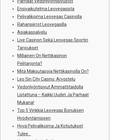
Parhaat Vedonlyöntisivustot
Ensivaikutelma Leovegasista
Pelivalikoima Leovegas Casinolla
Rahansiirrot Leovegasilla
Asiakaspalvelu
Live Casinon Sekä Leovegas Sportin
Tarjoukset
Millainen On Nettikasinon
Pelitarjonta?
Mitä Maksutapoja Nettikasinolla On?
Leo Sin City Casino: Arvostelu
Vedonlyöntisivut Ammattitaidolla
Listattuna – Kaikki Uudet Ja Parhaat
Mukana!
Top 5 Vinkkiä Leovegas Bonuksen
Hyödyntämiseen
Hyvä Pelivalikoima Ja Kotiutukset
Tulee…