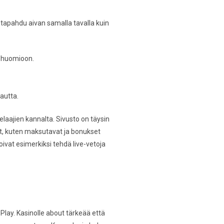
 tapahdu aivan samalla tavalla kuin
in huomioon.
autta.
laajien kannalta. Sivusto on täysin
t, kuten maksutavat ja bonukset
voivat esimerkiksi tehdä live-vetoja
Play. Kasinolle about tärkeää että