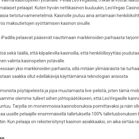
valinta kasinopelien ystävälle. Pelaa LeoVegasilla, mikäli arvostat laat
omalaiset pelaajat. Kuten hyvän nettikasinon kuuluukin, LeoVegas Casino
aisia tietoturvamenetelmiä. Kasinolle joutuu aina antamaan henkilökohta
 myös maksutietojen syöttämisen kasinon sivuille.
 ja iPadilla pelaavat pääsevät nauttimaan markkinoiden parhaasta tarjo
ä sekä täällä, että kilpailevilla kasinoilla, että henkilöllisyyttäsi joud
en valinta kasinopelien ystävälle.
saan yksi markkinoiden parhaista, sillä mitään ylimääräistä tai turhaa s
aan saakka ollut edelläkävijä käyttämänsä teknologian ansiosta.
 monista pöytäpeleistä ja jopa muutamasta live-pelistä, joten tämä mobi
eltuamme olemme tulleet siihen johtopäätökseen, että LeoVegasille kann
untuu. Tarjolla on monenmoisia kasinobonuksia poimittavaksi ja näin o
aa uusille pelaajille ensimmäisellä talletuksella 100% talletusbonukse
iin. Kun pelaaja on rekisteröitynyt kasinon asiakkaaksi, on aika siirtää rah
no