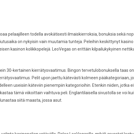
joaa pelaajilleen todella avokätisesti ilmaiskierroksia, bonuksia sekä n
iutusaika on nykyisin vain muutamia tunteja. Peleihin keskittynyt kasino t
teisen kasinon kolikkopelejä. LeoVegas on erittäin kilpailukykyinen netti
ein 30-kertainen kierrätysvaatimus. Bingon tervetulobonuksella taas on 
errätysvaatimus. Pelit upon jaettu kätevästi kolmeen pääkategoriaan, jo
lleen useisiin käteviin pienempiin kategorioihin. Etenkin niiden, jotka e
staa tämä viikoittain vaihtuva peli. Englantilaisella sivustolla se voi kuit
unastaa siitä maasta, jossa asut.