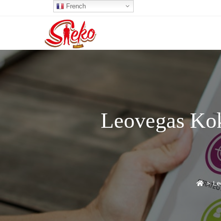
French
Leovegas Ko
>
Le