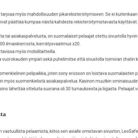
 se tarjoaa myös mahdollisuuden pikarekisteröitymiseen. Se ei kuitenkaan
voivat päättää kumpaa näistä kahdesta rekisteröitymistavasta käyttävät.
sta tai asiakaspalvelusta, on suomalaiset pelaajat otettu sivustolla hyv
0 ilmaiskierrosta, kierrätysvaatimus x20.
tavissa myös mobiililaitteilla.
 vuorokauden ympäri sekä puhelimitse että sivustolla toimivan chatin k
omenkielinen pelipaikka, joten sony ericsson on loistava suomalaisten pe
täin myös suomenkielistä asiakaspalvelua. Kasinon muutkin ominaisuude
asino lähettää otteluita suorana oli 30 turnauksesta ja liigasta. Pelaajat 
sta
 vastuullista pelaamista, kiitos sen asialle omistavan sivuston, LeoSafe