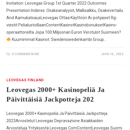
Invitation: Leovegas Group 1st Quarter 2022 Outcomes
Presentation Inderes: Osakeanalyysit, Mallisalkku, Osakevertailu
And AamukatsausLeovegas Ottaa Käyttöön Ai-pohjaiset Rg-
viestit PelialustoillaanContentKasinotKasinobonuksetKasino-
operaattoreilta Jopa 100 Miljoonan Euron Verotulot Suomeen?
Kuumimmat Kasinot: Swedenswedenkambi Group…
0 COMMENTAIRE
JUIN 13, 2022
LEOVEGAS FINLAND
Leovegas 2000+ Kasinopeliä Ja
Päivittäisiä Jackpotteja 202
Leovegas 2000+ Kasinopeliä Ja Päivittäisiä Jackpotteja
2023Arvostelut Leovegas Depravazione Asiakkaiden
Arvosteluja Yrityksestä Leovegas ComContentLeovegas Suomi