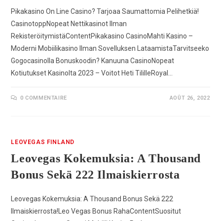
Pikakasino On Line Casino? Tarjoaa Saumattomia Pelihetkiä!
CasinotoppNopeat Nettikasinot Ilman
RekisteröitymistäContentPikakasino CasinoMahti Kasino –
Moderni Mobiilikasino Ilman Sovelluksen LataamistaTarvitseeko
Gogocasinolla Bonuskoodin? Kanuuna CasinoNopeat
Kotiutukset Kasinolta 2023 – Voitot Heti TililleRoyal…
0 COMMENTAIRE
AOÛT 26, 2022
LEOVEGAS FINLAND
Leovegas Kokemuksia: A Thousand
Bonus Sekä 222 Ilmaiskierrosta
Leovegas Kokemuksia: A Thousand Bonus Sekä 222
Ilmaiskierrosta!Leo Vegas Bonus RahaContentSuositut