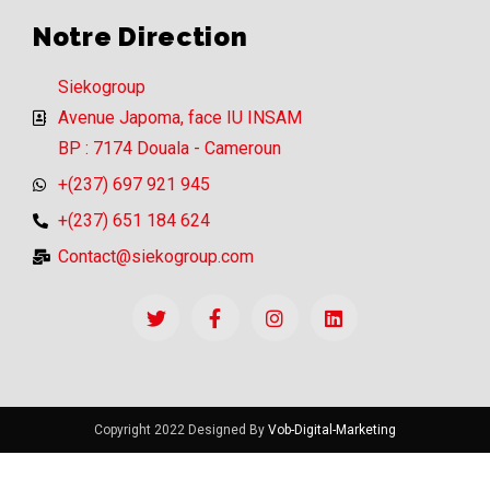
Notre Direction
Siekogroup
Avenue Japoma, face IU INSAM
BP : 7174 Douala - Cameroun
+(237) 697 921 945
+(237) 651 184 624
Contact@siekogroup.com
Copyright 2022 Designed By
Vob-Digital-Marketing