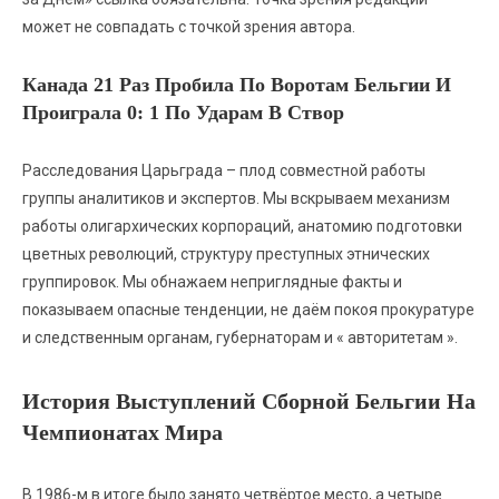
может не совпадать с точкой зрения автора.
Канада 21 Раз Пробила По Воротам Бельгии И
Проиграла 0: 1 По Ударам В Створ
Расследования Царьграда – плод совместной работы
группы аналитиков и экспертов. Мы вскрываем механизм
работы олигархических корпораций, анатомию подготовки
цветных революций, структуру преступных этнических
группировок. Мы обнажаем неприглядные факты и
показываем опасные тенденции, не даём покоя прокуратуре
и следственным органам, губернаторам и « авторитетам ».
История Выступлений Сборной Бельгии На
Чемпионатах Мира
В 1986-м в итоге было занято четвёртое место, а четыре