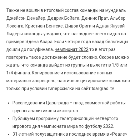
Также не вошли в итоговый состав команды на мундиаль
Джейсон Денайер, Дедрик Бойата, Деннис Прат, Альбер
Локонга, Кристиан Бентеке, Дивок Ориги и Аднан Янузай.
Лидеры команды увядают, что нагляднее всего видно на
примере Эдена Азара. Если четыре года назад бельгийцы
дошли до полуфинала,
чемпионат 2022
то в этот раз
повторить такое достижение будет сложно. Скорее можно
ждать, что команда выйдет из группы и вылетит в 1/8 или
1/4 финала. Копирование и использование полных
материалов запрещено, частичное цитирование возможно
только при условии гиперссылки на сайт tsargrad. tv.
Расследования Царьграда – плод совместной работы
группы аналитиков и экспертов.
Публикуем программу телетрансляций четвертого
игрового дня чемпионата мира по футболу 2022.
31-летний полузащитник в последнее время в «Реале»