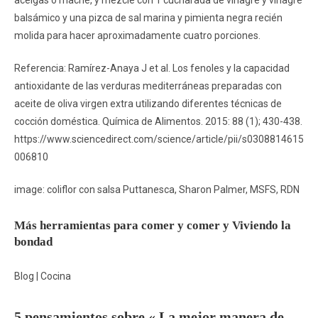
acelgas o maché, y mezcle con 1 cucharada de vinagre y vinagre
balsámico y una pizca de sal marina y pimienta negra recién
molida para hacer aproximadamente cuatro porciones.
Referencia: Ramírez-Anaya J et al. Los fenoles y la capacidad
antioxidante de las verduras mediterráneas preparadas con
aceite de oliva virgen extra utilizando diferentes técnicas de
cocción doméstica. Química de Alimentos. 2015: 88 (1); 430-438.
https://www.sciencedirect.com/science/article/pii/s0308814615
006810
image: coliflor con salsa Puttanesca, Sharon Palmer, MSFS, RDN
Más herramientas para comer y comer y Viviendo la
bondad
Blog | Cocina
5 pensamientos sobre « La mejor manera de