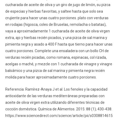
cucharada de aceite de oliva y un giro de jugo de limón, su pizca
de especias y hierbas favoritas, y saltee hasta que solo sea
crujiente para hacer unas cuatro porciones. plato con verduras
en rodajas (higosca, coles de Bruselas, remolacha o batatas),
vaya a aproximadamente 1 cucharada de aceite de oliva virgen
extra, ajo y hierbas recién picados, y una pizca de sal marina y
pimienta negra y asado a 400 F hasta que tierno para hacer unas
cuatro porciones. Complete una ensaladera con un bollo CH de
verduras recién picadas, como romana, espinacas, col rizada,
acelgas o maché, y mezcle con 1 cucharada de vinagre y vinagre
balsámico y una pizca de sal marina y pimienta negra recién
molida para hacer aproximadamente cuatro porciones.
Referencia: Ramírez-Anaya J et al. Los fenoles y la capacidad
antioxidante de las verduras mediterráneas preparadas con
aceite de oliva virgen extra utilizando diferentes técnicas de
cocción doméstica. Química de Alimentos. 2015: 88 (1); 430-438.
https://www.sciencedirect.com/science/article/pii/s0308814615