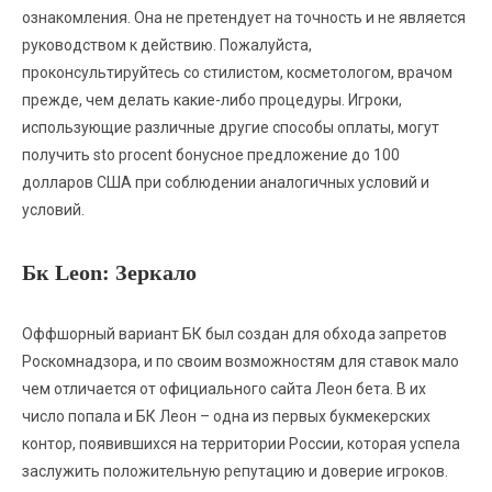
ознакомления. Она не претендует на точность и не является
руководством к действию. Пожалуйста,
проконсультируйтесь со стилистом, косметологом, врачом
прежде, чем делать какие-либо процедуры. Игроки,
использующие различные другие способы оплаты, могут
получить sto procent бонусное предложение до 100
долларов США при соблюдении аналогичных условий и
условий.
Бк Leon: Зеркало
Оффшорный вариант БК был создан для обхода запретов
Роскомнадзора, и по своим возможностям для ставок мало
чем отличается от официального сайта Леон бета. В их
число попала и БК Леон – одна из первых букмекерских
контор, появившихся на территории России, которая успела
заслужить положительную репутацию и доверие игроков.