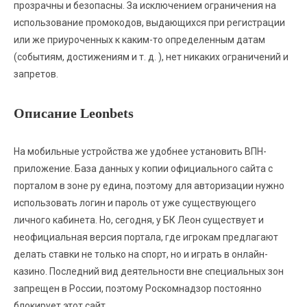
прозрачны и безопасны. За исключением ограничения на
использование промокодов, выдающихся при регистрации
или же приуроченных к каким-то определенным датам
(событиям, достижениям и т. д. ), нет никаких ограничений и
запретов.
Описание Leonbets
На мобильные устройства же удобнее установить ВПН-
приложение. База данных у копии официального сайта с
порталом в зоне ру едина, поэтому для авторизации нужно
использовать логин и пароль от уже существующего
личного кабинета. Но, сегодня, у БК Леон существует и
неофициальная версия портала, где игрокам предлагают
делать ставки не только на спорт, но и играть в онлайн-
казино. Последний вид деятельности вне специальных зон
запрещен в России, поэтому Роскомнадзор постоянно
блокирует этот сайт.