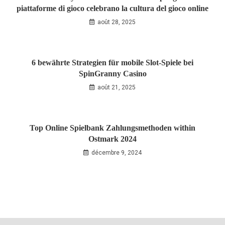
piattaforme di gioco celebrano la cultura del gioco online
août 28, 2025
6 bewährte Strategien für mobile Slot‑Spiele bei
SpinGranny Casino
août 21, 2025
Top Online Spielbank Zahlungsmethoden within
Ostmark 2024
décembre 9, 2024