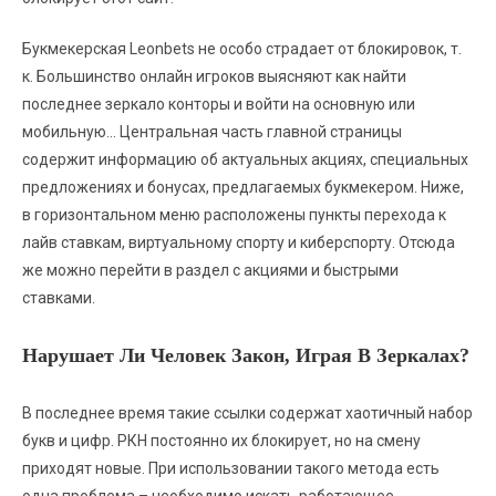
Букмекерская Leonbets не особо страдает от блокировок, т.
к. Большинство онлайн игроков выясняют как найти
последнее зеркало конторы и войти на основную или
мобильную… Центральная часть главной страницы
содержит информацию об актуальных акциях, специальных
предложениях и бонусах, предлагаемых букмекером. Ниже,
в горизонтальном меню расположены пункты перехода к
лайв ставкам, виртуальному спорту и киберспорту. Отсюда
же можно перейти в раздел с акциями и быстрыми
ставками.
Нарушает Ли Человек Закон, Играя В Зеркалах?
В последнее время такие ссылки содержат хаотичный набор
букв и цифр. РКН постоянно их блокирует, но на смену
приходят новые. При использовании такого метода есть