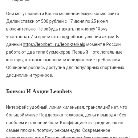
Они могут завести Вас на мошенническую копию сайта.
Делай ставки от 500 рублей с 17 июня по 25 июня
включительно. Не забудь нажать на кнопку “Хочу
участвовать” и прочитать подробные условия акции. В
данный
https://leonbet1.ru/leon-zerkalo
момент в России
работают два типа букмекеров. Первый – это легальные
конторы, которые выполнили юридические требования…
Обширная роспись доступна для популярных спортивных
дисциплин и турниров.
Бонусы И Акции Leonbets
Интерфейс удобный, линия хиленькая, трансляций нет, что
большой минус. Поддержка толковая, деньги выводят без
проблем и головной боли. Коэффициенты средние, но не
самые плохие, поэтому рекомендую. Современное