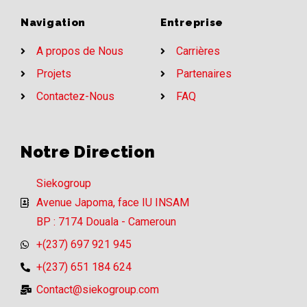
Navigation
Entreprise
A propos de Nous
Carrières
Projets
Partenaires
Contactez-Nous
FAQ
Notre Direction
Siekogroup
Avenue Japoma, face IU INSAM
BP : 7174 Douala - Cameroun
+(237) 697 921 945
+(237) 651 184 624
Contact@siekogroup.com