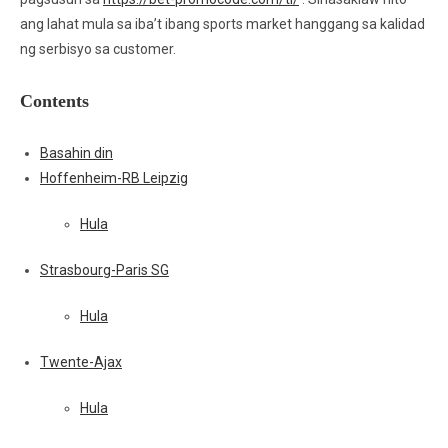
ang lahat mula sa iba’t ibang sports market hanggang sa kalidad
ng serbisyo sa customer.
Contents
Basahin din
Hoffenheim-RB Leipzig
Hula
Strasbourg-Paris SG
Hula
Twente-Ajax
Hula