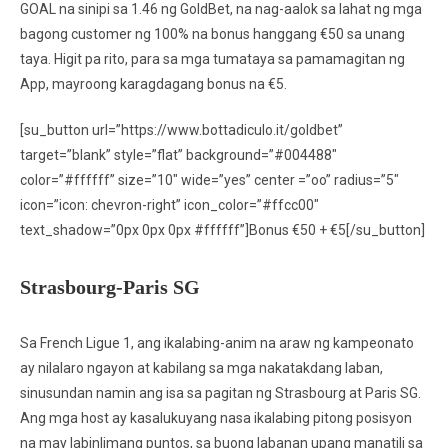
GOAL na sinipi sa 1.46 ng GoldBet, na nag-aalok sa lahat ng mga
bagong customer ng 100% na bonus hanggang €50 sa unang
taya. Higit pa rito, para sa mga tumataya sa pamamagitan ng
App, mayroong karagdagang bonus na €5.
[su_button url=”https://www.bottadiculo.it/goldbet”
target=”blank” style=”flat” background=”#004488″
color=”#ffffff” size=”10″ wide=”yes” center =”oo” radius=”5″
icon=”icon: chevron-right” icon_color=”#ffcc00″
text_shadow=”0px 0px 0px #ffffff”]Bonus €50 + €5[/su_button]
Strasbourg-Paris SG
Sa French Ligue 1, ang ikalabing-anim na araw ng kampeonato
ay nilalaro ngayon at kabilang sa mga nakatakdang laban,
sinusundan namin ang isa sa pagitan ng Strasbourg at Paris SG.
Ang mga host ay kasalukuyang nasa ikalabing pitong posisyon
na may labinlimang puntos, sa buong labanan upang manatili sa