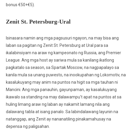
bonus €50+€5).
Zenit St. Petersburg-Ural
Isinasara namin ang mga pagsusuri ngayon, na may bisa ang
laban sa pagitan ng Zenit St. Petersburg at Ural para sa
ikalabinsiyam na araw ng kampeonato ng Russia, ang Premier
League. Ang mga host ay sariwa mula sa kanilang ikatlong
pagkatalo sa season, sa Spartak Moscow, na nagpapalayo sa
kanila mula sa unang puwesto, na inookupahan ng Lokomotiv, na
kasalukuyang may anim na puntos na higit sa mga tauhan ni
Mancini. Ang mga panauhin, gayunpaman, ay kasalukuyang
ikawalo sa standing na may dalawampu’t apat na puntos at sa
huling limang araw ng laban ay nakamit lamang nila ang
dalawang tabla at isang panalo. Sa labindalawang layunin na
natanggap, ang Zenit ay nananatiling pinakamahusay na
depensa ng paligsahan.