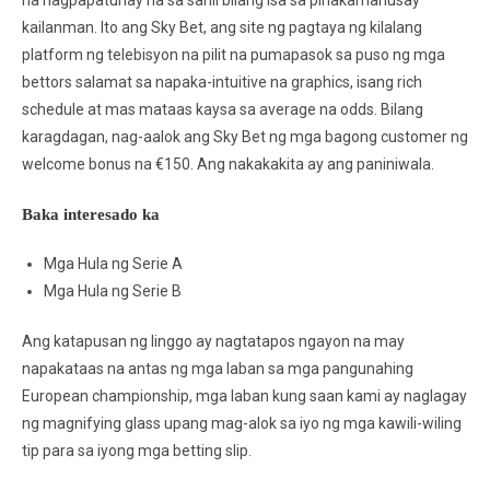
na nagpapatunay na sa sarili bilang isa sa pinakamahusay
kailanman. Ito ang Sky Bet, ang site ng pagtaya ng kilalang
platform ng telebisyon na pilit na pumapasok sa puso ng mga
bettors salamat sa napaka-intuitive na graphics, isang rich
schedule at mas mataas kaysa sa average na odds. Bilang
karagdagan, nag-aalok ang Sky Bet ng mga bagong customer ng
welcome bonus na €150. Ang nakakakita ay ang paniniwala.
Baka interesado ka
Mga Hula ng Serie A
Mga Hula ng Serie B
Ang katapusan ng linggo ay nagtatapos ngayon na may
napakataas na antas ng mga laban sa mga pangunahing
European championship, mga laban kung saan kami ay naglagay
ng magnifying glass upang mag-alok sa iyo ng mga kawili-wiling
tip para sa iyong mga betting slip.