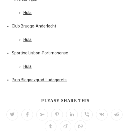
Hula
Club Brugge-Anderlecht
Hula
Sporting Lisbon-Portimonense
Hula
Pirin Blagoevgrad-Ludogorets
PLEASE SHARE THIS