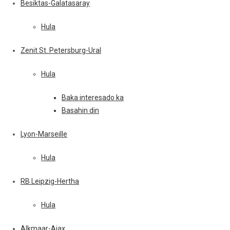
Besiktas-Galatasaray
Hula
Zenit St. Petersburg-Ural
Hula
Baka interesado ka
Basahin din
Lyon-Marseille
Hula
RB Leipzig-Hertha
Hula
Alkmaar-Ajax