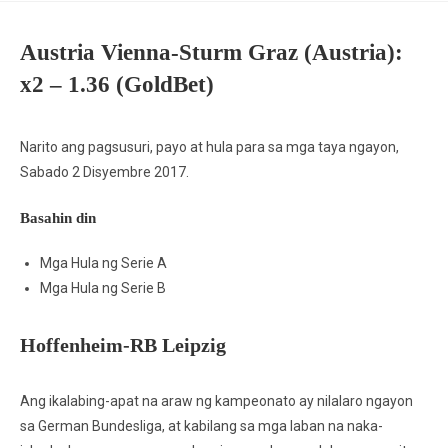
Austria Vienna-Sturm Graz (Austria):
x2 – 1.36 (GoldBet)
Narito ang pagsusuri, payo at hula para sa mga taya ngayon,
Sabado 2 Disyembre 2017.
Basahin din
Mga Hula ng Serie A
Mga Hula ng Serie B
Hoffenheim-RB Leipzig
Ang ikalabing-apat na araw ng kampeonato ay nilalaro ngayon
sa German Bundesliga, at kabilang sa mga laban na naka-