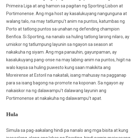
Primeira Liga at ang hamon sa pagitan ng Sporting Lisbon at
Portimonense. Ang mga host ay kasalukuyang nangunguna at
walang talo, na may tatlumpu’t anim na puntos, katumbas ng
Porto at tatlong puntos sa unahan ng defending champion
Benfica. Si Sporting, na nanalo sa huling tatlong larong nilaro, ay
umiskor ng tatlumpung layunin sa ngayon sa season at
nakakuha ng siyam. Ang mga panauhin, gayunpaman, ay
kasalukuyang pang-onse na may labing-anim na puntos, higit na
walo kaysa sa huling puwesto kung saan makikita ang
Moreirense at Estoril na nakatali, isang mahusay na pagganap
para sa isang bagong na-promote na koponan. Sa ngayon ay
nakaiskor na ng dalawampu’t dalawang layunin ang
Portimonense at nakakuha ng dalawampu’t apat.
Hula
Simula sa pag-aakalang hindi pa nanalo ang mga bisita at kung