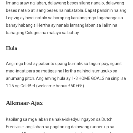
limang araw ng laban, dalawang beses silang nanalo, dalawang
beses natalo at isang beses na nakatabla. Dapat pansinin na ang
Leipzig ay hindi natalo sa harap ng kanilang mga tagahanga sa
bahay habang si Hertha ay nanalo lamang laban sa ilalim na
bahagi ng Cologne na malayo sa bahay.
Hula
Ang mga host ay paborito upang bumalik sa tagumpay, ngunit
mag-ingat para sa matigas na Hertha na hindi sumusuko sa
anumang pitch. Ang aming hula ay 1-3 HOME GOALS na sinipi sa
1.25 ng GoldBet (welcome bonus €50+€5).
Alkmaar-Ajax
Kabilang sa mga laban na naka-iskedyul ngayon sa Dutch
Eredivisie, ang laban sa pagitan ng dalawang runner-up sa