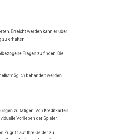
rten. Erreicht werden kann er über
g zu erhalten.
elbezogene Fragen zu finden. Die
nellstmöglich behandelt werden.
lungen zu tätigen. Von Kreditkarten
viduelle Vorlieben der Spieler.
 Zugriff auf Ihre Gelder zu