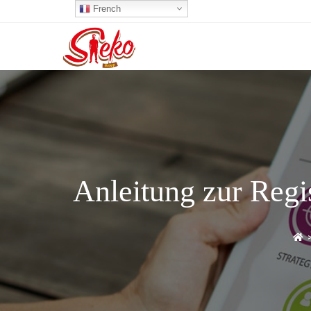
French
Anleitung zur Reg