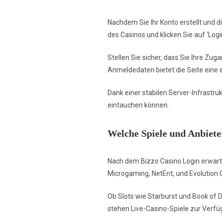
Nachdem Sie Ihr Konto erstellt und d
des Casinos und klicken Sie auf ‘Log
Stellen Sie sicher, dass Sie Ihre Zu
Anmeldedaten bietet die Seite eine 
Dank einer stabilen Server-Infrastru
eintauchen können.
Welche Spiele und Anbiete
Nach dem Bizzo Casino Login erwarte
Microgaming, NetEnt, und Evolution G
Ob Slots wie Starburst und Book of D
stehen Live-Casino-Spiele zur Verfü