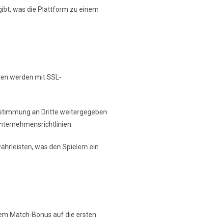
gibt, was die Plattform zu einem
aten werden mit SSL-
 Zustimmung an Dritte weitergegeben
nternehmensrichtlinien.
ährleisten, was den Spielern ein
nem Match-Bonus auf die ersten