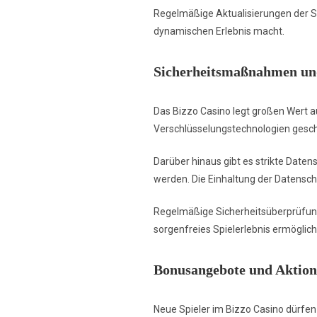
Regelmäßige Aktualisierungen der Sp
dynamischen Erlebnis macht.
Sicherheitsmaßnahmen un
Das Bizzo Casino legt großen Wert au
Verschlüsselungstechnologien gesch
Darüber hinaus gibt es strikte Daten
werden. Die Einhaltung der Datensch
Regelmäßige Sicherheitsüberprüfungen
sorgenfreies Spielerlebnis ermöglich
Bonusangebote und Aktio
Neue Spieler im Bizzo Casino dürfe