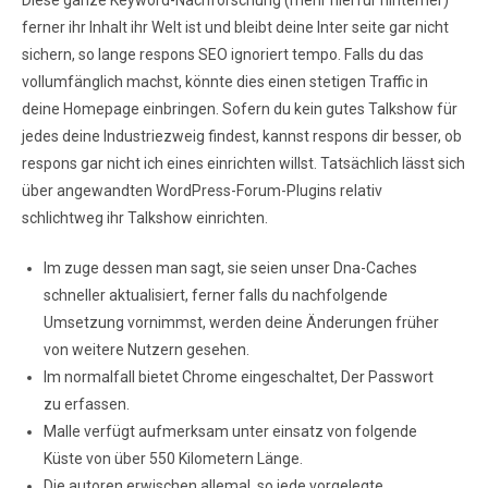
Diese ganze Keyword-Nachforschung (mehr hierfür hinterher)
ferner ihr Inhalt ihr Welt ist und bleibt deine Inter seite gar nicht
sichern, so lange respons SEO ignoriert tempo. Falls du das
vollumfänglich machst, könnte dies einen stetigen Traffic in
deine Homepage einbringen. Sofern du kein gutes Talkshow für
jedes deine Industriezweig findest, kannst respons dir besser, ob
respons gar nicht ich eines einrichten willst.
Tatsächlich lässt sich
über angewandten WordPress-Forum-Plugins relativ
schlichtweg ihr Talkshow einrichten.
Im zuge dessen man sagt, sie seien unser Dna-Caches
schneller aktualisiert, ferner falls du nachfolgende
Umsetzung vornimmst, werden deine Änderungen früher
von weitere Nutzern gesehen.
Im normalfall bietet Chrome eingeschaltet, Der Passwort
zu erfassen.
Malle verfügt aufmerksam unter einsatz von folgende
Küste von über 550 Kilometern Länge.
Die autoren erwischen allemal, so jede vorgelegte