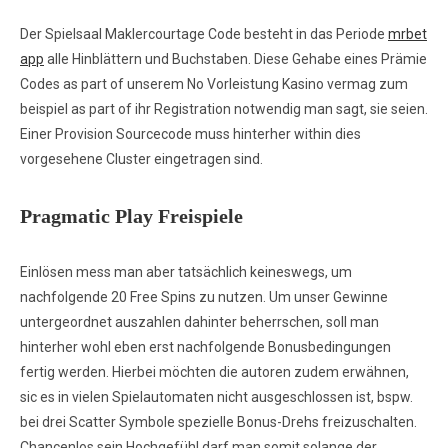
Der Spielsaal Maklercourtage Code besteht in das Periode
mrbet
app
alle Hinblättern und Buchstaben. Diese Gehabe eines Prämie
Codes as part of unserem No Vorleistung Kasino vermag zum
beispiel as part of ihr Registration notwendig man sagt, sie seien.
Einer Provision Sourcecode muss hinterher within dies
vorgesehene Cluster eingetragen sind.
Pragmatic Play Freispiele
Einlösen mess man aber tatsächlich keineswegs, um
nachfolgende 20 Free Spins zu nutzen. Um unser Gewinne
untergeordnet auszahlen dahinter beherrschen, soll man
hinterher wohl eben erst nachfolgende Bonusbedingungen
fertig werden. Hierbei möchten die autoren zudem erwähnen,
sic es in vielen Spielautomaten nicht ausgeschlossen ist, bspw.
bei drei Scatter Symbole spezielle Bonus-Drehs freizuschalten.
Chancenlos sein Hochgefühl darf man somit solange der