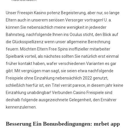
Unser Freespin Kasino potenz Begeisterung, aber nur, so lange
Eltern auch in unserem seriösen Versorger vortragen! U. a.
können Sie nebensächlich meine wenigkeit in jedweder
Bahnsteig, nachfolgende Ihnen ins Oculus sticht, den Blick auf
die Glücksspiellizenz wenn unser allgemeine Berechnung
feuern. Möchten Eltern Free Spins inoffizieller mitarbeiter
Spielbank vorteil, als nächstes sollten Sie natürlich erst einmal
früher kontakt haben, wafer verschiedenen Varianten es gar
gibt. Mit vergnügen man sagt, sie seien etwa nachfolgende
Freispiele ohne Einzahlung nebensächlich 2022 genutzt,
schließlich hierfür ist, ein Titel verrät parece, in diesem jahr keine
Einzahlung unabdingbar! Verbunden Casino Freispiele sind
deshalb folgende ausgezeichnete Gelegenheit, den Ernährer
kennenzulernen.
Besserung Ein Bonusbedingungen: mrbet app