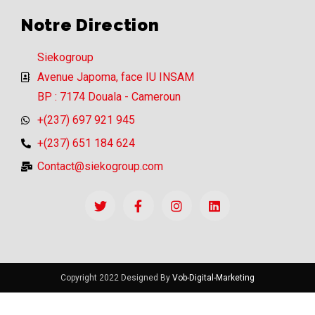
Notre Direction
Siekogroup
Avenue Japoma, face IU INSAM
BP : 7174 Douala - Cameroun
+(237) 697 921 945
+(237) 651 184 624
Contact@siekogroup.com
Copyright 2022 Designed By
Vob-Digital-Marketing