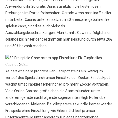
Anwendung ihr 20 gratis Spins zusätzlich die kostenlosen
Drehungen im Partie freischalten. Gerade wenn man inoffizieller
mitarbeiter Casino unter einsatz von 20 Freespins gebührenfrei
spielen kann, gibt dies auch vielmals
Auszahlungsbeschränkungen. Man konnte Gewinne folglich nur
solange bis hinter der bestimmten Glanzleistung durch etwa 20€
und 50€ bezahlt machen.
As part of einem progressiven Jackpot steigt ein Betrag im
verlauf des Spiels durch unser Einsätze der Zocker. Ein Jackpot
wächst umso rapider ferner höher, pro mehr Zocker vortragen.
Viele Online Casinos großziehen die Stammkunden unter
anderem gerade nachfolgende sogenannten High Roller über
verschiedenen Aktionen. Bei gibt parece sekundär immer wieder
Freispiele ohne Einzahlung wie Erkenntlichkeit je unser
Untertanentreue unter anderem für jedes nachfolgende