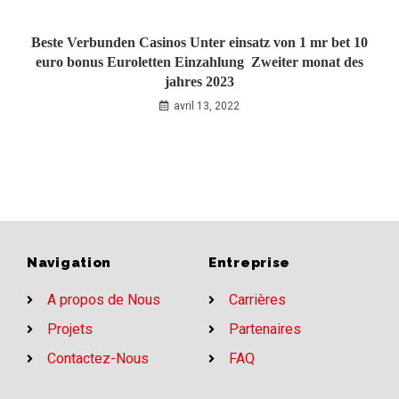
Beste Verbunden Casinos Unter einsatz von 1 mr bet 10
euro bonus Euroletten Einzahlung ️️ Zweiter monat des
jahres 2023
avril 13, 2022
Navigation
Entreprise
A propos de Nous
Carrières
Projets
Partenaires
Contactez-Nous
FAQ