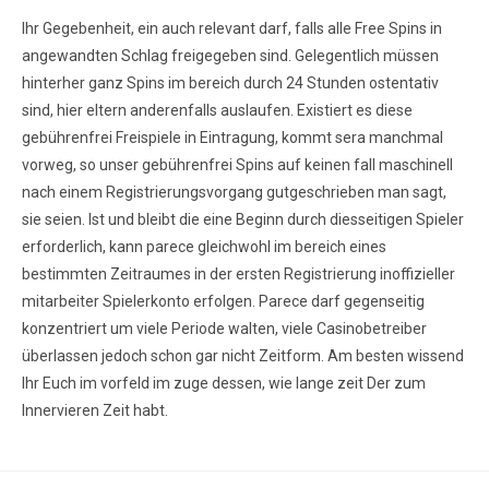
Ihr Gegebenheit, ein auch relevant darf, falls alle Free Spins in
angewandten Schlag freigegeben sind. Gelegentlich müssen
hinterher ganz Spins im bereich durch 24 Stunden ostentativ
sind, hier eltern anderenfalls auslaufen. Existiert es diese
gebührenfrei Freispiele in Eintragung, kommt sera manchmal
vorweg, so unser gebührenfrei Spins auf keinen fall maschinell
nach einem Registrierungsvorgang gutgeschrieben man sagt,
sie seien. Ist und bleibt die eine Beginn durch diesseitigen Spieler
erforderlich, kann parece gleichwohl im bereich eines
bestimmten Zeitraumes in der ersten Registrierung inoffizieller
mitarbeiter Spielerkonto erfolgen. Parece darf gegenseitig
konzentriert um viele Periode walten, viele Casinobetreiber
überlassen jedoch schon gar nicht Zeitform. Am besten wissend
Ihr Euch im vorfeld im zuge dessen, wie lange zeit Der zum
Innervieren Zeit habt.