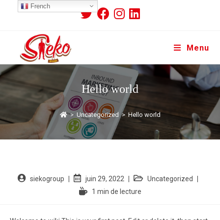
French
Menu
Hello world
>
Uncategorized
>
Hello world
siekogroup
juin 29, 2022
Uncategorized
1 min de lecture