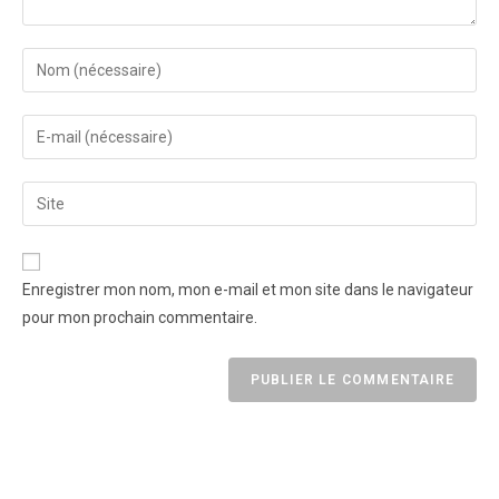
Enregistrer mon nom, mon e-mail et mon site dans le navigateur
pour mon prochain commentaire.