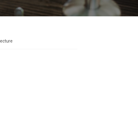
lecture