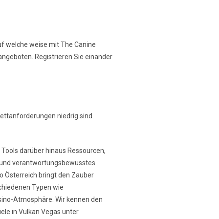
 auf welche weise mit The Canine
angeboten. Registrieren Sie einander
 Wettanforderungen niedrig sind.
 Tools darüber hinaus Ressourcen,
utz und verantwortungsbewusstes
o Österreich bringt den Zauber
schiedenen Typen wie
sino-Atmosphäre. Wir kennen den
ele in Vulkan Vegas unter