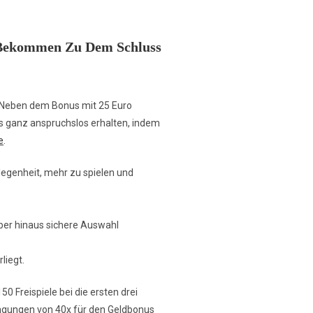
 Bekommen Zu Dem Schluss
. Neben dem Bonus mit 25 Euro
s ganz anspruchslos erhalten, indem
e
.
legenheit, mehr zu spielen und
über hinaus sichere Auswahl
liegt.
 Freispiele bei die ersten drei
ingungen von 40x für den Geldbonus