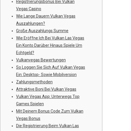
Registrierungsbonus Bei Vulkan
Vegas Casino
Wie Lange Dauern Vulkan Vegas
Auszahlungen?
Große Auszahlungs Summe
Wie Eröffne Ich Bei Vulkan Las Vegas
Ein Konto Darüber Hinaus Spiele Um
Echtgeld?
Vulkanvegas Bewertungen
So Loggen Sie Sich Auf Vulkan Vegas
Ein: Desktop- Sowie Mobilversion
Zahlungsmethoden
Attraktive Boni Bei Vulkan Vegas
Vulkan Vegas App: Unterwegs Top
Games Spielen
Mit Deinem Bonus Code Zum Vulkan
Vegas Bonus
Die Registrierung Beim Vulkan Las