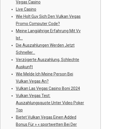
Vegas Casino
Live Casino
Wie Holt Guy Sich Den Vulkan Vegas
Promo Computer Code?
Meine Langjährige Erfahrung Mit Vv
Ist…
Die Auszahlungen Werden Jetzt
Schneller…
Verzögerte Auszahlung, Schlechte
Auskunft
Wie Melde Ich Meine Person Bei
Vulkan Vegas An?
Vulkan Las Vegas Casino Boni 2024
Vulkan Vegas Test:
Auszahlungsquote Unter Video Poker
Top
Bietet Vulkan Vegas Einen Added
Bonus Für » « sportwetten Bei Der