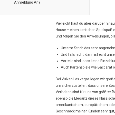
Anmeldung An?
Vielleicht hast du aber darüber hina
House – einen tierischen Spielspaß 
und folgen Sie den Anweisungen, o 
Unterm Strich das sehr angenehme
Und falls nicht, dann ist echt un
Vorteile sind, dass keine Einzahlu
Auch Kartenspiele wie Baccarat o
Bei Vulkan Las vegas legen wir groß
um sicherzustellen, dass unsere Zoc
Verhalten sind für uns von größter 
ebenso die Eleganz dieses klassisc
amerikanischem, europäischem oder 
Geschmack meiner Kunden sehr gut, d