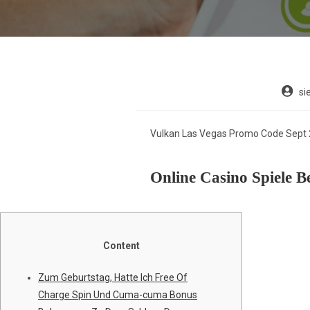
si
Vulkan Las Vegas Promo Code Sept 2
Online Casino Spiele 
Content
Zum Geburtstag, Hatte Ich Free Of
Charge Spin Und Cuma-cuma Bonus