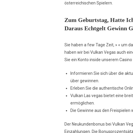
österreichischen Spielern.
Zum Geburtstag, Hatte I
Daraus Echtgelt Gewinn 
Sie haben a few Tage Zeit, » « um d
haben wir bei Vulkan Vegas auch ein
Sie ein Konto inside unserem Casin
Informieren Sie sich über die akt
über gewinnen.
Erleben Sie die authentische Onl
Vulkan Las vegas bietet eine bre
ermöglichen.
Die Gewinne aus den Freispielen
Der Neukundenbonus bei Vulkan Vegas 
Einzahlungen. Die Bonusprozentsätz