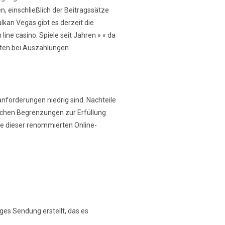
en, einschließlich der Beitragssätze
an Vegas gibt es derzeit die
ne casino. Spiele seit Jahren » « da
iten bei Auszahlungen.
ttanforderungen niedrig sind. Nachteile
lichen Begrenzungen zur Erfüllung
te dieser renommierten Online-
es Sendung erstellt, das es