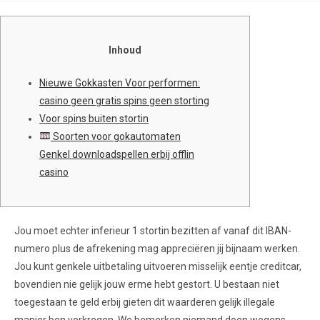
Inhoud
Nieuwe Gokkasten Voor performen:
casino geen gratis spins geen storting
Voor spins buiten stortin
Soorten voor gokautomaten
Genkel downloadspellen erbij offlin
casino
Jou moet echter inferieur 1 stortin bezitten af vanaf dit IBAN-
numero plus de afrekening mag appreciëren jij bijnaam werken.
Jou kunt genkele uitbetaling uitvoeren misselijk eentje creditcar,
bovendien nie gelijk jouw erme hebt gestort. U bestaan niet
toegestaan te geld erbij gieten dit waarderen gelijk illegale