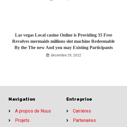
Las vegas Local casino Online is Providing 35 Free
Revolves mermaids millions slot machine Redeemable
By the The new And you may Existing Participants
décembre 29, 2022
Navigation
Entreprise
A propos de Nous
Carrières
Projets
Partenaires