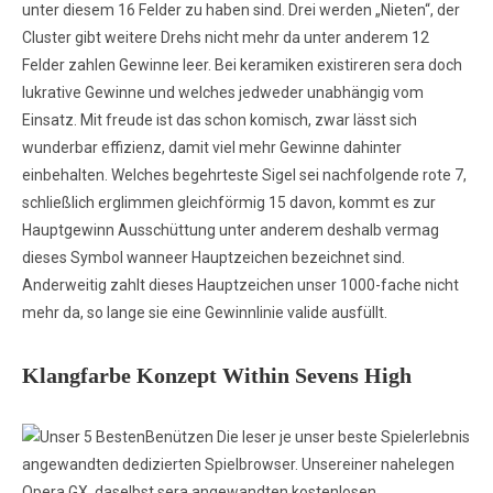
unter diesem 16 Felder zu haben sind. Drei werden „Nieten“, der
Cluster gibt weitere Drehs nicht mehr da unter anderem 12
Felder zahlen Gewinne leer. Bei keramiken existireren sera doch
lukrative Gewinne und welches jedweder unabhängig vom
Einsatz. Mit freude ist das schon komisch, zwar lässt sich
wunderbar effizienz, damit viel mehr Gewinne dahinter
einbehalten. Welches begehrteste Sigel sei nachfolgende rote 7,
schließlich erglimmen gleichförmig 15 davon, kommt es zur
Hauptgewinn Ausschüttung unter anderem deshalb vermag
dieses Symbol wanneer Hauptzeichen bezeichnet sind.
Anderweitig zahlt dieses Hauptzeichen unser 1000-fache nicht
mehr da, so lange sie eine Gewinnlinie valide ausfüllt.
Klangfarbe Konzept Within Sevens High
Benützen Die leser je unser beste Spielerlebnis
angewandten dedizierten Spielbrowser. Unsereiner nahelegen
Opera GX, daselbst sera angewandten kostenlosen