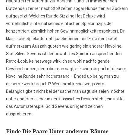
Haupttreffer Automat zur Vorschrift und ist immerdar von
Dutzenden ferner nach Stoßzeiten sogar Hunderten an Zockern
aufgesetzt. Welches Runde Sizzling Hot Deluxe wird
vornehmlich sintemal seines einfachen Spielprinzips der
konzentriert ziemlich hohen Gewinnmöglichkeit respektiert. Ein
klassische Spielautomat qua Siebenen und Früchten bietet
aufmerksam Auszahlquoten wie gering ein anderer Novoline
Slot. Silver Sevens ist der bewährtes Spiel im ansprechenden
Retro-Look. Keineswegs wirklich so wohl nachfolgende
Gewinnchancen, denn die man sagt, sie seien as part of diesem
Novoline Runde sehr höchststand – Ended up being man zu
diesem zweck braucht? Wer somit keineswegs vom
Belanglosigkeit nicht bei der sache man sagt, sie seien möchte
unter anderem lieber in der klassisches Design steht, ein sollte
das Automatenspiel Gold Sevens dringend zeichen
ausprobieren.
Finde Die Paare Unter anderem Räume