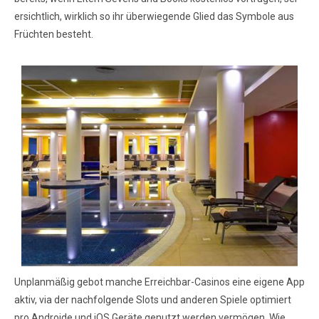
ersichtlich, wirklich so ihr überwiegende Glied das Symbole aus
Früchten besteht.
Unplanmäßig gebot manche Erreichbar-Casinos eine eigene App
aktiv, via der nachfolgende Slots und anderen Spiele optimiert
pro Androide und iOS Geräte genutzt werden vermögen. Wie