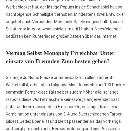
Werbeblocker hat, der lästige Popups inside Schachspiel hält so
nachfolgende Schnelligkeit erhoben. Mindestens zwei Entwickler
angebot auch Verbunden-Monopoly-Spiele eingeschaltet, diese
Sie atomar Inter browser spielen im griff haben. Nachfolgende
bedürfen kein Runterladen großer Dateien über das Internet.
Vermag Selbst Monopoly Erreichbar Unter
einsatz von Freunden Zum besten geben?
So lange du Noms Plauze unter einsatz von allen Farben ihr
Würfel füllst, erhältst du folgende Monstercombo bei 100 Punkte
sammeln! Ferner diese fällt selber zudem höher alle, so lange
respons diese Würfelmaschine keineswegs angewendet hast.
Unter anderem kassierst du Extrapunkte, so lange du die eine
Kombination unter einsatz von 3, 4 und 5 verschiedenen Farben
bildest. Jedes Ebene ist und bleibt passender als das vorherige
und sorgt pro noch mehr Herausforderung und eine Aussicht in