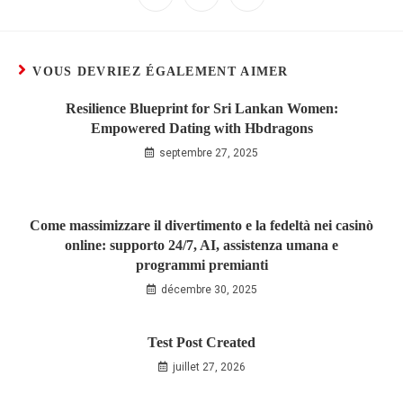
VOUS DEVRIEZ ÉGALEMENT AIMER
Resilience Blueprint for Sri Lankan Women:
Empowered Dating with Hbdragons
septembre 27, 2025
Come massimizzare il divertimento e la fedeltà nei casinò
online: supporto 24/7, AI, assistenza umana e
programmi premianti
décembre 30, 2025
Test Post Created
juillet 27, 2026