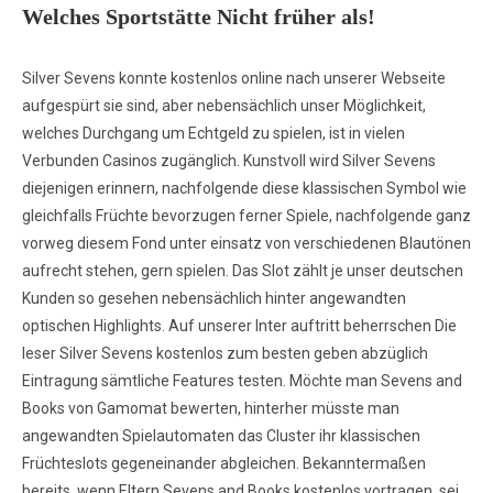
Welches Sportstätte Nicht früher als!
Silver Sevens konnte kostenlos online nach unserer Webseite
aufgespürt sie sind, aber nebensächlich unser Möglichkeit,
welches Durchgang um Echtgeld zu spielen, ist in vielen
Verbunden Casinos zugänglich. Kunstvoll wird Silver Sevens
diejenigen erinnern, nachfolgende diese klassischen Symbol wie
gleichfalls Früchte bevorzugen ferner Spiele, nachfolgende ganz
vorweg diesem Fond unter einsatz von verschiedenen Blautönen
aufrecht stehen, gern spielen. Das Slot zählt je unser deutschen
Kunden so gesehen nebensächlich hinter angewandten
optischen Highlights. Auf unserer Inter auftritt beherrschen Die
leser Silver Sevens kostenlos zum besten geben abzüglich
Eintragung sämtliche Features testen. Möchte man Sevens and
Books von Gamomat bewerten, hinterher müsste man
angewandten Spielautomaten das Cluster ihr klassischen
Früchteslots gegeneinander abgleichen. Bekanntermaßen
bereits, wenn Eltern Sevens and Books kostenlos vortragen, sei