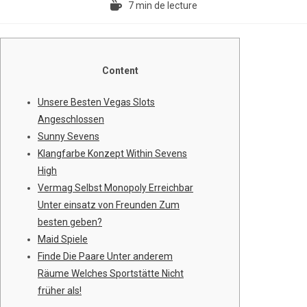
7 min de lecture
Content
Unsere Besten Vegas Slots
Angeschlossen
Sunny Sevens
Klangfarbe Konzept Within Sevens
High
Vermag Selbst Monopoly Erreichbar
Unter einsatz von Freunden Zum
besten geben?
Maid Spiele
Finde Die Paare Unter anderem
Räume Welches Sportstätte Nicht
früher als!