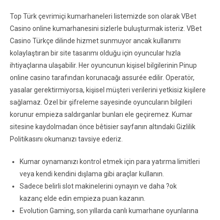
Top Türk çevrimiçi kumarhaneleri listemizde son olarak VBet
Casino online kumarhanesini sizlerle buluşturmak isteriz. VBet
Casino Türkçe dilinde hizmet sunmuyor ancak kullanımı
kolaylaştıran bir site tasarımı olduğu için oyuncular hızla
ihtiyaçlarına ulaşabilir. Her oyuncunun kişisel bilgilerinin Pinup
online casino tarafından korunacağı assurée edilir. Operatör,
yasalar gerektirmiyorsa, kişisel müşteri verilerini yetkisiz kişilere
sağlamaz. Özel bir şifreleme sayesinde oyuncuların bilgileri
korunur empieza saldırganlar bunları ele geçiremez. Kumar
sitesine kaydolmadan önce bêtisier sayfanın altındaki Gizlilik
Politikasını okumanızı tavsiye ederiz.
Kumar oynamanızı kontrol etmek için para yatırma limitleri
veya kendi kendini dışlama gibi araçlar kullanın.
Sadece belirli slot makinelerini oynayın ve daha ?ok
kazanç elde edin empieza puan kazanın.
Evolution Gaming, son yıllarda canlı kumarhane oyunlarına