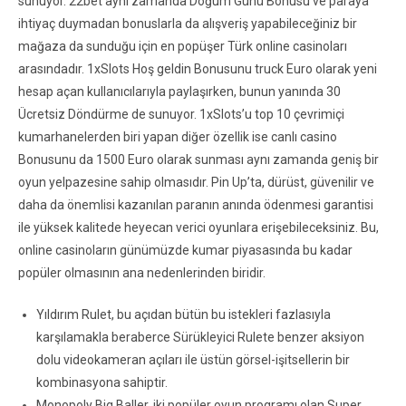
sunuyor. 22bet aynı zamanda Doğum Günü Bonusu ve paraya
ihtiyaç duymadan bonuslarla da alışveriş yapabileceğiniz bir
mağaza da sunduğu için en popüşer Türk online casinoları
arasındadır. 1xSlots Hoş geldin Bonusunu truck Euro olarak yeni
hesap açan kullanıcılarıyla paylaşırken, bunun yanında 30
Ücretsiz Döndürme de sunuyor. 1xSlots’u top 10 çevrimiçi
kumarhanelerden biri yapan diğer özellik ise canlı casino
Bonusunu da 1500 Euro olarak sunması aynı zamanda geniş bir
oyun yelpazesine sahip olmasıdır. Pin Up’ta, dürüst, güvenilir ve
daha da önemlisi kazanılan paranın anında ödenmesi garantisi
ile yüksek kalitede heyecan verici oyunlara erişebileceksiniz. Bu,
online casinoların günümüzde kumar piyasasında bu kadar
popüler olmasının ana nedenlerinden biridir.
Yıldırım Rulet, bu açıdan bütün bu istekleri fazlasıyla
karşılamakla beraberce Sürükleyici Rulete benzer aksiyon
dolu videokameran açıları ile üstün görsel-işitsellerin bir
kombinasyona sahiptir.
Monopoly Big Baller, iki popüler oyun programı olan Super