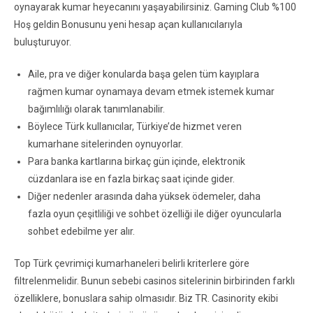
oynayarak kumar heyecanını yaşayabilirsiniz. Gaming Club %100
Hoş geldin Bonusunu yeni hesap açan kullanıcılarıyla
buluşturuyor.
Aile, pra ve diğer konularda başa gelen tüm kayıplara
rağmen kumar oynamaya devam etmek istemek kumar
bağımlılığı olarak tanımlanabilir.
Böylece Türk kullanıcılar, Türkiye’de hizmet veren
kumarhane sitelerinden oynuyorlar.
Para banka kartlarına birkaç gün içinde, elektronik
cüzdanlara ise en fazla birkaç saat içinde gider.
Diğer nedenler arasında daha yüksek ödemeler, daha
fazla oyun çeşitliliği ve sohbet özelliği ile diğer oyuncularla
sohbet edebilme yer alır.
Top Türk çevrimiçi kumarhaneleri belirli kriterlere göre
filtrelenmelidir. Bunun sebebi casinos sitelerinin birbirinden farklı
özelliklere, bonuslara sahip olmasıdır. Biz TR. Casinority ekibi