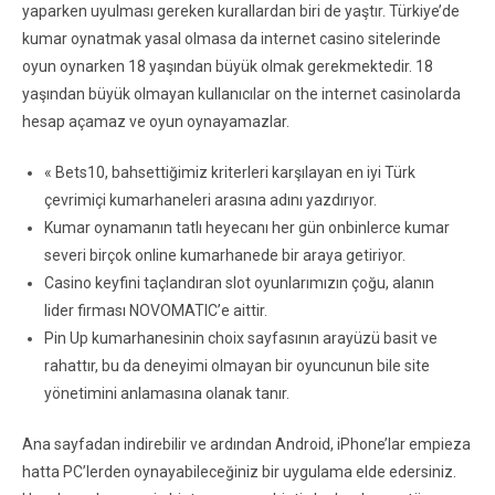
yaparken uyulması gereken kurallardan biri de yaştır. Türkiye’de
kumar oynatmak yasal olmasa da internet casino sitelerinde
oyun oynarken 18 yaşından büyük olmak gerekmektedir. 18
yaşından büyük olmayan kullanıcılar on the internet casinolarda
hesap açamaz ve oyun oynayamazlar.
« Bets10, bahsettiğimiz kriterleri karşılayan en iyi Türk
çevrimiçi kumarhaneleri arasına adını yazdırıyor.
Kumar oynamanın tatlı heyecanı her gün onbinlerce kumar
severi birçok online kumarhanede bir araya getiriyor.
Casino keyfini taçlandıran slot oyunlarımızın çoğu, alanın
lider firması NOVOMATIC’e aittir.
Pin Up kumarhanesinin choix sayfasının arayüzü basit ve
rahattır, bu da deneyimi olmayan bir oyuncunun bile site
yönetimini anlamasına olanak tanır.
Ana sayfadan indirebilir ve ardından Android, iPhone’lar empieza
hatta PC’lerden oynayabileceğiniz bir uygulama elde edersiniz.