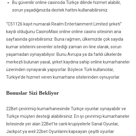
Bu güvenilir online casinoda Türkçe dilinde hizmet alabilir,
sorun yaşadığınızda destek hattını kullanabilirsiniz.
“C51126 kayıt numaralı Realm Entertainment Limited şirketi”
kaydı olduğunu CasinoMaxi online online casino sitesinin ana
sayfasında görebilirsiniz. Buna rağmen, ülkemizde çok sayıda
kumar sitelerini sevenler istediği zaman on-line olarak, sorun
yaşamadan oynayabiliyor. Bunu Avrupa ya da farklı ülkelerde
merkezli bulunan yasal, şirket kaydına sahip online kumarhaneler
üzerinden oynayarak yapıyorlar. Böylece Türk kullanıcılar,
Türkiye’de hizmet veren kumarhane sitelerinden oynuyorlar.
Bonuslar Sizi Bekliyor
22Bet çevirimiçi kumarhanesinde Türkçe oyunlar oynayabilir ve
Türkçe müşteri desteği alabilirsiniz. En iyi çevrimiçi kumarhaneler
listesinde yer alan 22Bet’te canlı krupiyelerle Sanal Oyunlar,
Jackpot ya weil 22bet Oyunlarini kapsayan çeşitli oyunlar