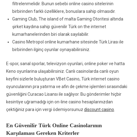
filtrelenmelidir. Bunun sebebi online casino sitelerinin
birbirinden farklı özelliklere, bonuslara sahip olmasıdır.
Gaming Club, The island of malta Gaming Otoritesi altında
şirket kaydına sahip güvenilir Türk on the internet
kumarhanelerinden biri olarak sayılabilir.
Casino Metropol online kumarhane sitesinde Türk Lirası ile
birbirinden ilginç oyunlar oynayabilirsiniz.
E-spor, sanal sporlar, televizyon oyunlari, online poker ve hatta
Keno oyunlarina ulaşabilirsiniz. Canlı casinolarda canlı oyun
keyfini sizlerle buluşturan VBet Casino, Türk internet casino
oyuncularının pra yatırma ve afin de çekme işlemleri sırasındaki
güvenliğini Curacao Lisansı ile sağlıyor. Bu gönderimler hiçbir
kesintiye uğramadığı için on-line casino hesaplarınızdan
çektiğiniz para için vergi ödemiyorsunuz
discount casino
.
En Güvenilir Türk Online Casinolarının
Karşılaması Gereken Kriterler