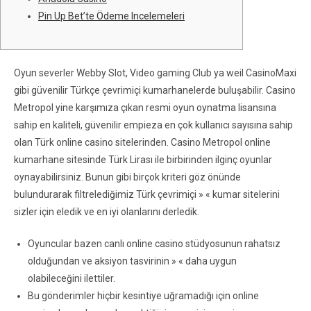
Pin Up Bet’te Ödeme Incelemeleri
Oyun severler Webby Slot, Video gaming Club ya weil CasinoMaxi
gibi güvenilir Türkçe çevrimiçi kumarhanelerde buluşabilir. Casino
Metropol yine karşımıza çıkan resmi oyun oynatma lisansına
sahip en kaliteli, güvenilir empieza en çok kullanıcı sayısına sahip
olan Türk online casino sitelerinden. Casino Metropol online
kumarhane sitesinde Türk Lirası ile birbirinden ilginç oyunlar
oynayabilirsiniz. Bunun gibi birçok kriteri göz önünde
bulundurarak filtrelediğimiz Türk çevrimiçi » « kumar sitelerini
sizler için eledik ve en iyi olanlarını derledik.
Oyuncular bazen canlı online casino stüdyosunun rahatsız
olduğundan ve aksiyon tasvirinin » « daha uygun
olabileceğini ilettiler.
Bu gönderimler hiçbir kesintiye uğramadığı için online