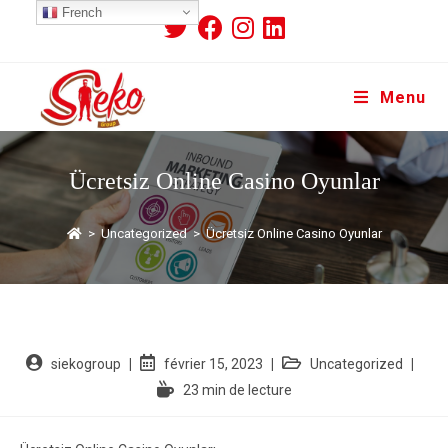
French
Menu
Ücretsiz Online Casino Oyunlar
>
Uncategorized
>
Ücretsiz Online Casino Oyunlar
siekogroup
février 15, 2023
Uncategorized
23 min de lecture