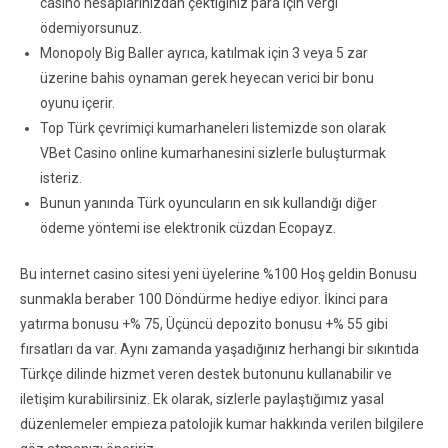
casino hesaplarınızdan çektiğiniz para için vergi
ödemiyorsunuz.
Monopoly Big Baller ayrıca, katılmak için 3 veya 5 zar
üzerine bahis oynaman gerek heyecan verici bir bonu
oyunu içerir.
Top Türk çevrimiçi kumarhaneleri listemizde son olarak
VBet Casino online kumarhanesini sizlerle buluşturmak
isteriz.
Bunun yanında Türk oyuncuların en sık kullandığı diğer
ödeme yöntemi ise elektronik cüzdan Ecopayz.
Bu internet casino sitesi yeni üyelerine %100 Hoş geldin Bonusu
sunmakla beraber 100 Döndürme hediye ediyor. İkinci para
yatırma bonusu +% 75, Üçüncü depozito bonusu +% 55 gibi
fırsatları da var. Aynı zamanda yaşadığınız herhangi bir sıkıntıda
Türkçe dilinde hizmet veren destek butonunu kullanabilir ve
iletişim kurabilirsiniz. Ek olarak, sizlerle paylaştığımız yasal
düzenlemeler empieza patolojik kumar hakkında verilen bilgilere