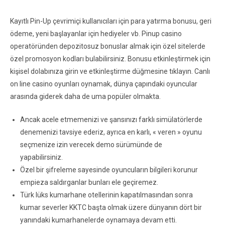
Kayıtlı Pin-Up çevrimiçi kullanıcıları için para yatırma bonusu, geri
ödeme, yeni başlayanlar için hediyeler vb. Pinup casino
operatöründen depozitosuz bonuslar almak için özel sitelerde
özel promosyon kodları bulabilirsiniz. Bonusu etkinleştirmek için
kişisel dolabınıza girin ve etkinleştirme düğmesine tıklayın. Canlı
on line casino oyunları oynamak, dünya çapındaki oyuncular
arasında giderek daha de uma popüler olmakta.
Ancak acele etmemenizi ve şansınızı farklı simülatörlerde
denemenizi tavsiye ederiz, ayrıca en karlı, « veren » oyunu
seçmenize izin verecek demo sürümünde de
yapabilirsiniz.
Özel bir şifreleme sayesinde oyuncuların bilgileri korunur
empieza saldırganlar bunları ele geçiremez.
Türk lüks kumarhane otellerinin kapatılmasından sonra
kumar severler KKTC başta olmak üzere dünyanın dört bir
yanındaki kumarhanelerde oynamaya devam etti.