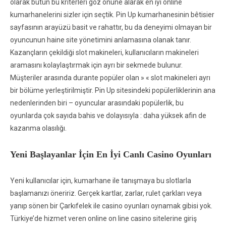
olarak bütün bu kriterleri göz önüne alarak en iyi online
kumarhanelerini sizler için seçtik. Pin Up kumarhanesinin bêtisier
sayfasının arayüzü basit ve rahattır, bu da deneyimi olmayan bir
oyuncunun haine site yönetimini anlamasına olanak tanır.
Kazançların çekildiği slot makineleri, kullanıcıların makineleri
aramasını kolaylaştırmak için ayrı bir sekmede bulunur.
Müşteriler arasında durante popüler olan » « slot makineleri ayrı
bir bölüme yerleştirilmiştir. Pin Up sitesindeki popülerliklerinin ana
nedenlerinden biri – oyuncular arasındaki popülerlik, bu
oyunlarda çok sayıda bahis ve dolayısıyla : daha yüksek afin de
kazanma olasılığı.
Yeni Başlayanlar İçin En İyi Canlı Casino Oyunları
Yeni kullanıcılar için, kumarhane ile tanışmaya bu slotlarla
başlamanızı öneririz. Gerçek kartlar, zarlar, rulet çarkları veya
yanıp sönen bir Çarkıfelek ile casino oyunları oynamak gibisi yok.
Türkiye’de hizmet veren online on line casino sitelerine giriş