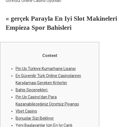
Ücretsiz Online Casino Oyunları
« gerçek Parayla En Iyi Slot Makineleri
Empieza Spor Bahisleri
Content
Pin Up Türkiye Kumarhane Lisansı
En Güvenilir Türk Online Casinolarının
Karşılaması Gereken Kriterler
Bahis Seçenekleri:
Pin Up Casino’dan Para
Kazanabileceğiniz Ücretsiz Piyango
Vbet Casino
Bonuslar Sizi Bekliyor
Yeni Başlayanlar İçin En İyi Canlı