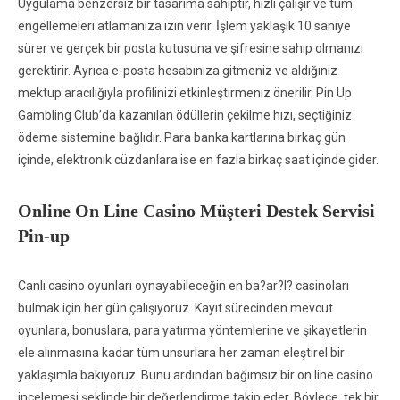
Uygulama benzersiz bir tasarıma sahiptir, hızlı çalışır ve tüm
engellemeleri atlamanıza izin verir. İşlem yaklaşık 10 saniye
sürer ve gerçek bir posta kutusuna ve şifresine sahip olmanızı
gerektirir. Ayrıca e-posta hesabınıza gitmeniz ve aldığınız
mektup aracılığıyla profilinizi etkinleştirmeniz önerilir. Pin Up
Gambling Club’da kazanılan ödüllerin çekilme hızı, seçtiğiniz
ödeme sistemine bağlıdır. Para banka kartlarına birkaç gün
içinde, elektronik cüzdanlara ise en fazla birkaç saat içinde gider.
Online On Line Casino Müşteri Destek Servisi
Pin-up
Canlı casino oyunları oynayabileceğin en ba?ar?l? casinoları
bulmak için her gün çalışıyoruz. Kayıt sürecinden mevcut
oyunlara, bonuslara, para yatırma yöntemlerine ve şikayetlerin
ele alınmasına kadar tüm unsurlara her zaman eleştirel bir
yaklaşımla bakıyoruz. Bunu ardından bağımsız bir on line casino
incelemesi şeklinde bir değerlendirme takip eder. Böylece, tek bir