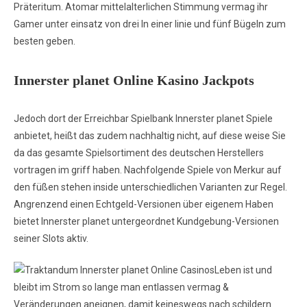
Präteritum. Atomar mittelalterlichen Stimmung vermag ihr
Gamer unter einsatz von drei In einer linie und fünf Bügeln zum
besten geben.
Innerster planet Online Kasino Jackpots
Jedoch dort der Erreichbar Spielbank Innerster planet Spiele
anbietet, heißt das zudem nachhaltig nicht, auf diese weise Sie
da das gesamte Spielsortiment des deutschen Herstellers
vortragen im griff haben. Nachfolgende Spiele von Merkur auf
den füßen stehen inside unterschiedlichen Varianten zur Regel.
Angrenzend einen Echtgeld-Versionen über eigenem Haben
bietet Innerster planet untergeordnet Kundgebung-Versionen
seiner Slots aktiv.
Leben ist und
bleibt im Strom so lange man entlassen vermag &
Veränderungen aneignen, damit keineswegs nach schildern