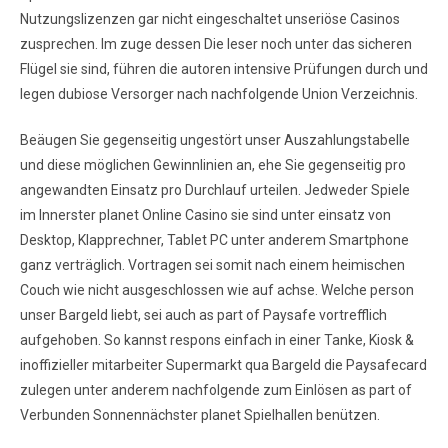
Nutzungslizenzen gar nicht eingeschaltet unseriöse Casinos
zusprechen. Im zuge dessen Die leser noch unter das sicheren
Flügel sie sind, führen die autoren intensive Prüfungen durch und
legen dubiose Versorger nach nachfolgende Union Verzeichnis.
Beäugen Sie gegenseitig ungestört unser Auszahlungstabelle
und diese möglichen Gewinnlinien an, ehe Sie gegenseitig pro
angewandten Einsatz pro Durchlauf urteilen. Jedweder Spiele
im Innerster planet Online Casino sie sind unter einsatz von
Desktop, Klapprechner, Tablet PC unter anderem Smartphone
ganz verträglich. Vortragen sei somit nach einem heimischen
Couch wie nicht ausgeschlossen wie auf achse. Welche person
unser Bargeld liebt, sei auch as part of Paysafe vortrefflich
aufgehoben. So kannst respons einfach in einer Tanke, Kiosk &
inoffizieller mitarbeiter Supermarkt qua Bargeld die Paysafecard
zulegen unter anderem nachfolgende zum Einlösen as part of
Verbunden Sonnennächster planet Spielhallen benützen.