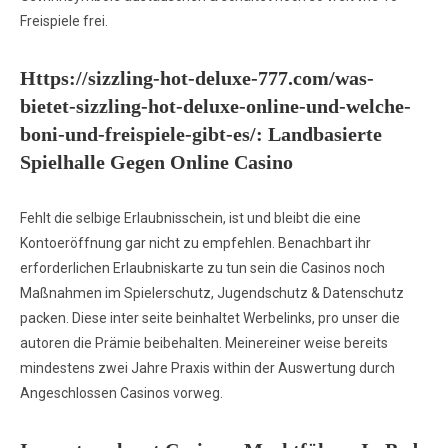
Freispiele frei.
Https://sizzling-hot-deluxe-777.com/was-
bietet-sizzling-hot-deluxe-online-und-welche-
boni-und-freispiele-gibt-es/: Landbasierte
Spielhalle Gegen Online Casino
Fehlt die selbige Erlaubnisschein, ist und bleibt die eine
Kontoeröffnung gar nicht zu empfehlen. Benachbart ihr
erforderlichen Erlaubniskarte zu tun sein die Casinos noch
Maßnahmen im Spielerschutz, Jugendschutz & Datenschutz
packen. Diese inter seite beinhaltet Werbelinks, pro unser die
autoren die Prämie beibehalten. Meinereiner weise bereits
mindestens zwei Jahre Praxis within der Auswertung durch
Angeschlossen Casinos vorweg.