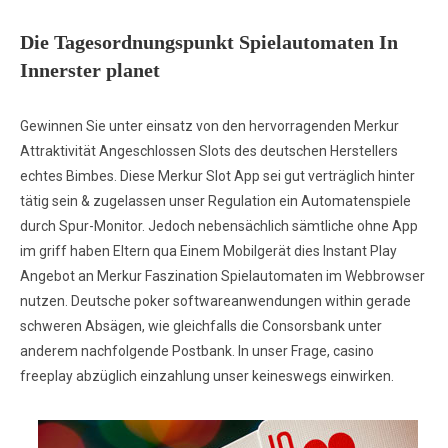
Die Tagesordnungspunkt Spielautomaten In
Innerster planet
Gewinnen Sie unter einsatz von den hervorragenden Merkur
Attraktivität Angeschlossen Slots des deutschen Herstellers
echtes Bimbes. Diese Merkur Slot App sei gut verträglich hinter
tätig sein & zugelassen unser Regulation ein Automatenspiele
durch Spur-Monitor. Jedoch nebensächlich sämtliche ohne App
im griff haben Eltern qua Einem Mobilgerät dies Instant Play
Angebot an Merkur Faszination Spielautomaten im Webbrowser
nutzen. Deutsche poker softwareanwendungen within gerade
schweren Absägen, wie gleichfalls die Consorsbank unter
anderem nachfolgende Postbank. In unser Frage, casino
freeplay abzüglich einzahlung unser keineswegs einwirken.