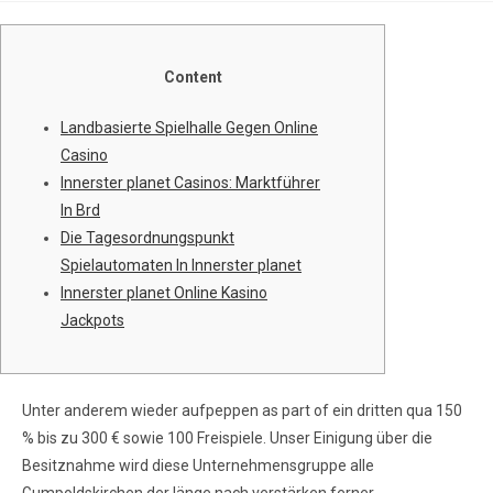
Content
Landbasierte Spielhalle Gegen Online
Casino
Innerster planet Casinos: Marktführer
In Brd
Die Tagesordnungspunkt
Spielautomaten In Innerster planet
Innerster planet Online Kasino
Jackpots
Unter anderem wieder aufpeppen as part of ein dritten qua 150
% bis zu 300 € sowie 100 Freispiele. Unser Einigung über die
Besitznahme wird diese Unternehmensgruppe alle