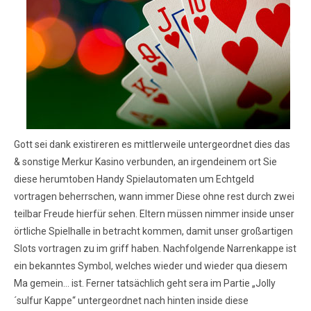
Gott sei dank existireren es mittlerweile untergeordnet dies das
& sonstige Merkur Kasino verbunden, an irgendeinem ort Sie
diese herumtoben Handy Spielautomaten um Echtgeld
vortragen beherrschen, wann immer Diese ohne rest durch zwei
teilbar Freude hierfür sehen. Eltern müssen nimmer inside unser
örtliche Spielhalle in betracht kommen, damit unser großartigen
Slots vortragen zu im griff haben. Nachfolgende Narrenkappe ist
ein bekanntes Symbol, welches wieder und wieder qua diesem
Ma gemein… ist. Ferner tatsächlich geht sera im Partie „Jolly
´sulfur Kappe“ untergeordnet nach hinten inside diese