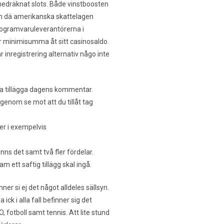
, medräknat slots. Både vinstboosten
 dä amerikanska skattelagen
 programvaruleverantörerna i
er minimisumma åt sitt casinosaldo.
 inregistrering alternativ någo inte
ska tillägga dagens kommentar.
 genom se mot att du tillåt tag
er i exempelvis
nns det samt två fler fördelar.
 ett saftig tillägg skal ingå.
nner si ej det något alldeles sällsyn.
ck i alla fall befinner sig det
, fotboll samt tennis. Att lite stund