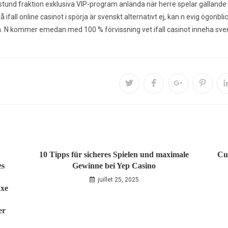
tund fraktion exklusiva VIP-program anlända när herre spelar gällande br
lå ifall online casinot i spörja är svenskt alternativt ej, kan n evig ögonb
n. N kommer emedan med 100 % förvissning vet ifall casinot inneha svensk
10 Tipps für sicheres Spielen und maximale
Cu
es
Gewinne bei Yep Casino
juillet 25, 2025
uxe
er