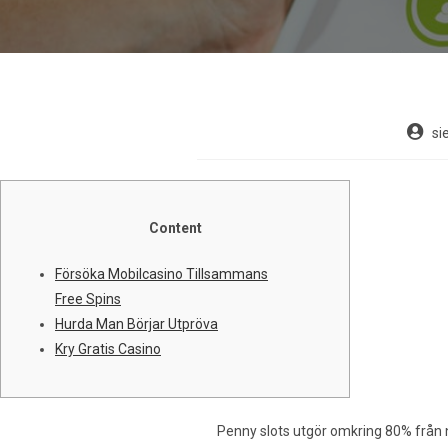
si
Content
Försöka Mobilcasino Tillsammans
Free Spins
Hurda Man Börjar Utpröva
Kry Gratis Casino
Penny slots utgör omkring 80% från n