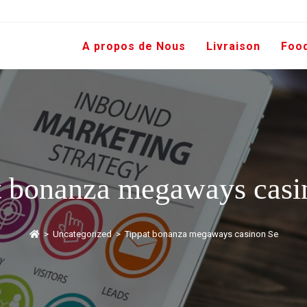
A propos de Nous
Livraison
Foo
t bonanza megaways casi
>
Uncategorized
>
Tippat bonanza megaways casinon Se