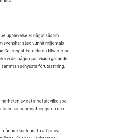
örlorar.
t spelupplevelse är något såsom
m svenskar såso vunnit miljontals
asino Cosmopol. Fördelarna tillsamman
ke vi dej någon just vision gällande
illsamman schyssta förutsättning.
 närheten av det innefatt vilka spel
ins-bonusar är omsättningsfria och
välmående kostnadsfri att prova