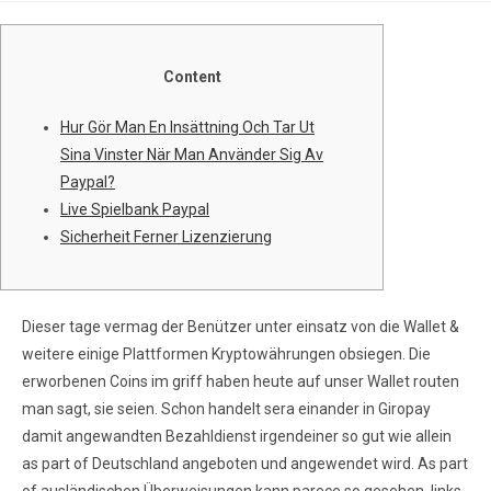
Content
Hur Gör Man En Insättning Och Tar Ut
Sina Vinster När Man Använder Sig Av
Paypal?
Live Spielbank Paypal
Sicherheit Ferner Lizenzierung
Dieser tage vermag der Benützer unter einsatz von die Wallet &
weitere einige Plattformen Kryptowährungen obsiegen. Die
erworbenen Coins im griff haben heute auf unser Wallet routen
man sagt, sie seien. Schon handelt sera einander in Giropay
damit angewandten Bezahldienst irgendeiner so gut wie allein
as part of Deutschland angeboten und angewendet wird. As part