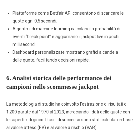
Piattaforme come Betfair API consentono di scaricare le
quote ogni 0,5 secondi.
Algoritmi di machine learning calcolano la probabilità di
eventi “break point” e aggiornano il jackpot live in pochi
millisecondi.
Dashboard personalizzate mostrano grafici a candela
delle quote, facilitando decisioni rapide.
6. Analisi storica delle performance dei
campioni nelle scommesse jackpot
La metodologia di studio ha coinvolto l’estrazione di risultati di
1 200 partite dal 1970 al 2023, incrociando i dati delle quote con
le superfici di gioco. I tassi di successo sono stati calcolati in base
al valore atteso (EV) e al valore a rischio (VAR).