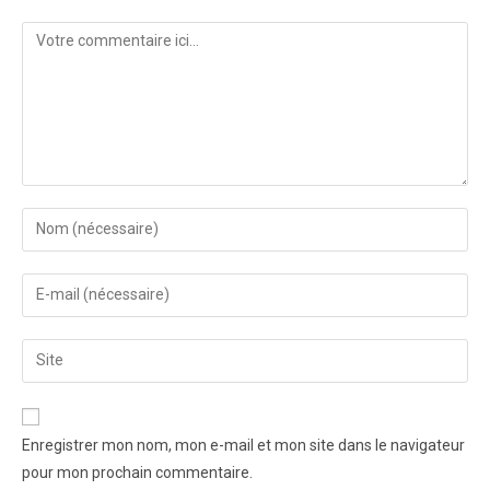
Enregistrer mon nom, mon e-mail et mon site dans le navigateur
pour mon prochain commentaire.