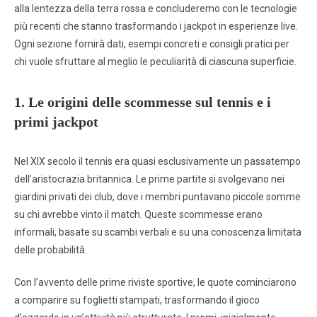
alla lentezza della terra rossa e concluderemo con le tecnologie
più recenti che stanno trasformando i jackpot in esperienze live.
Ogni sezione fornirà dati, esempi concreti e consigli pratici per
chi vuole sfruttare al meglio le peculiarità di ciascuna superficie.
1. Le origini delle scommesse sul tennis e i
primi jackpot
Nel XIX secolo il tennis era quasi esclusivamente un passatempo
dell’aristocrazia britannica. Le prime partite si svolgevano nei
giardini privati dei club, dove i membri puntavano piccole somme
su chi avrebbe vinto il match. Queste scommesse erano
informali, basate su scambi verbali e su una conoscenza limitata
delle probabilità.
Con l’avvento delle prime riviste sportive, le quote cominciarono
a comparire su foglietti stampati, trasformando il gioco