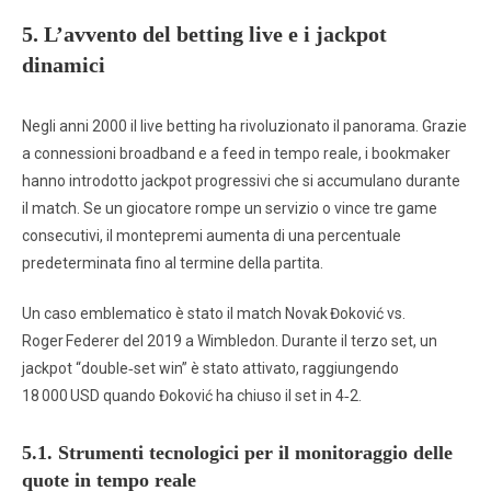
5. L’avvento del betting live e i jackpot
dinamici
Negli anni 2000 il live betting ha rivoluzionato il panorama. Grazie
a connessioni broadband e a feed in tempo reale, i bookmaker
hanno introdotto jackpot progressivi che si accumulano durante
il match. Se un giocatore rompe un servizio o vince tre game
consecutivi, il montepremi aumenta di una percentuale
predeterminata fino al termine della partita.
Un caso emblematico è stato il match Novak Đoković vs.
Roger Federer del 2019 a Wimbledon. Durante il terzo set, un
jackpot “double‑set win” è stato attivato, raggiungendo
18 000 USD quando Đoković ha chiuso il set in 4‑2.
5.1. Strumenti tecnologici per il monitoraggio delle
quote in tempo reale