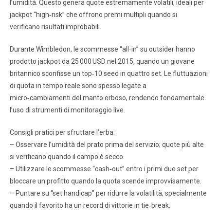
l’umidità. Questo genera quote estremamente volatili, ideali per
jackpot “high‑risk” che offrono premi multipli quando si
verificano risultati improbabili.
Durante Wimbledon, le scommesse “all‑in” su outsider hanno
prodotto jackpot da 25 000 USD nel 2015, quando un giovane
britannico sconfisse un top‑10 seed in quattro set. Le fluttuazioni
di quota in tempo reale sono spesso legate a
micro‑cambiamenti del manto erboso, rendendo fondamentale
l’uso di strumenti di monitoraggio live.
Consigli pratici per sfruttare l’erba:
– Osservare l’umidità del prato prima del servizio; quote più alte
si verificano quando il campo è secco.
– Utilizzare le scommesse “cash‑out” entro i primi due set per
bloccare un profitto quando la quota scende improvvisamente.
– Puntare su “set handicap” per ridurre la volatilità, specialmente
quando il favorito ha un record di vittorie in tie‑break.