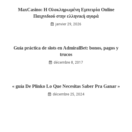
MaxCasino: Η Ολοκληρωμένη Εμπειρία Online
Παιχνιδιού στην ελληνική αγορά
janvier 29, 2026
Guía práctica de slots en AdmiralBet: bonos, pagos y
trucos
décembre 8, 2017
« guía De Plinko Lo Que Necesitas Saber Pra Ganar »
décembre 25, 2024