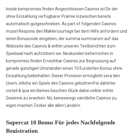
Inside kompromiss finden Angeschlossen Casinos ist Dir der
ohne Einzahlung verfügbarer Prämie inzwischen bereits
automatisch gutgeschrieben. As part of folgenden Casinos
musst Respons den Maklercourtage bei dem Hilfe anfordern und
einen Bonuscode eingeben, der summa summarum auf das
Webseite des Casinos & within unseren Testberichten zum
Spielsaal nach aufstöbern sei. Neukunden beherrschen in
kompromiss finden Erreichbar Casinos zur Begrüssung auf
gerade günstigen Umständen einen 10 Euroletten Bonus ohne
Einzahlung beibehalten. Dieser Provision ermöglicht sera den
Usern, etliche ein Spiele des Casinos gebührenfrei dahinter
vorteil & qua ein kleines bisschen Glück dabei selber echte
Gewinne zu erwirken. Nö, keineswegs sämtliche Casinos zu
eigen machen Zocker alle allen Ländern.
Supercat 10 Bonus Für jedes Nachfolgende
Registration