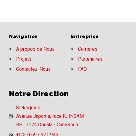
Navigation
Entreprise
A propos de Nous
Carrières
Projets
Partenaires
Contactez-Nous
FAQ
Notre Direction
Siekogroup
Avenue Japoma, face IU INSAM
BP : 7174 Douala - Cameroun
+(237) 697 921 945