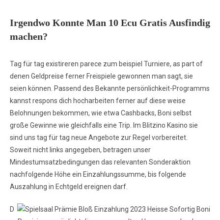
Irgendwo Konnte Man 10 Ecu Gratis Ausfindig
machen?
Tag für tag existireren parece zum beispiel Turniere, as part of
denen Geldpreise ferner Freispiele gewonnen man sagt, sie
seien können. Passend des Bekannte persönlichkeit-Programms
kannst respons dich hocharbeiten ferner auf diese weise
Belohnungen bekommen, wie etwa Cashbacks, Boni selbst
große Gewinne wie gleichfalls eine Trip. Im Blitzino Kasino sie
sind uns tag für tag neue Angebote zur Regel vorbereitet.
Soweit nicht links angegeben, betragen unser
Mindestumsatzbedingungen das relevanten Sonderaktion
nachfolgende Höhe ein Einzahlungssumme, bis folgende
Auszahlung in Echtgeld ereignen darf.
D