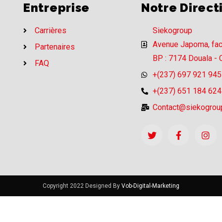
Entreprise
Notre Direct
Carrières
Siekogroup
Avenue Japoma, fa
Partenaires
BP : 7174 Douala -
FAQ
+(237) 697 921 945
+(237) 651 184 624
Contact@siekogrou
Copyright 2022 Designed By
Vob-Digital-Marketing