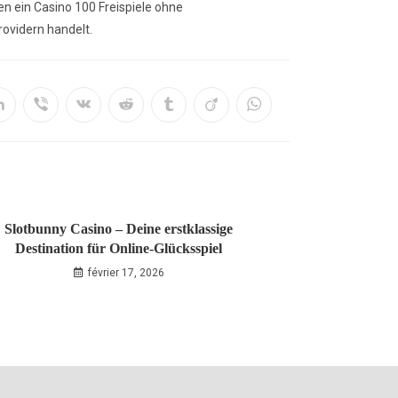
en ein Casino 100 Freispiele ohne
rovidern handelt.
Slotbunny Casino – Deine erstklassige
Destination für Online-Glücksspiel
février 17, 2026