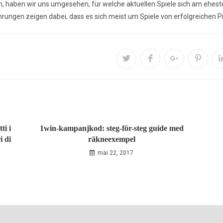
n, haben wir uns umgesehen, für welche aktuellen Spiele sich am ehest
hrungen zeigen dabei, dass es sich meist um Spiele von erfolgreichen P
ti i
1win-kampanjkod: steg-för-steg guide med
i di
räkneexempel
mai 22, 2017