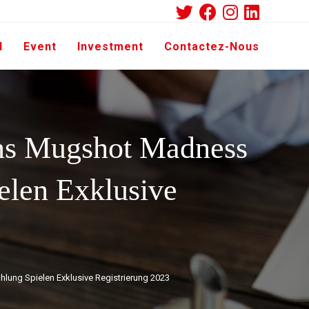
d
Event
Investment
Contactez-Nous
ins Mugshot Madness
elen Exklusive
lung Spielen Exklusive Registrierung 2023