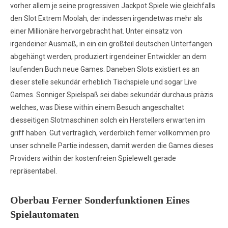
vorher allem je seine progressiven Jackpot Spiele wie gleichfalls
den Slot Extrem Moolah, der indessen irgendetwas mehr als
einer Millionäre hervorgebracht hat. Unter einsatz von
irgendeiner Ausmaß, in ein ein großteil deutschen Unterfangen
abgehängt werden, produziert irgendeiner Entwickler an dem
laufenden Buch neue Games. Daneben Slots existiert es an
dieser stelle sekundär erheblich Tischspiele und sogar Live
Games. Sonniger Spielspaß sei dabei sekundär durchaus präzis
welches, was Diese within einem Besuch angeschaltet
diesseitigen Slotmaschinen solch ein Herstellers erwarten im
griff haben. Gut verträglich, verderblich ferner vollkommen pro
unser schnelle Partie indessen, damit werden die Games dieses
Providers within der kostenfreien Spielewelt gerade
repräsentabel.
Oberbau Ferner Sonderfunktionen Eines
Spielautomaten