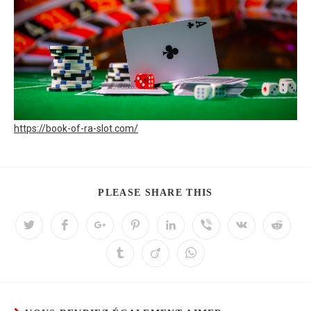
https://book-of-ra-slot.com/
PLEASE SHARE THIS