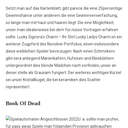
Setzt man auf das Kartenblatt, gibt parece die eine 25percentige
Gewinnchance unter anderem die eine Gewinnvervierfachung,
so lange man mit haut und haaren liegt. Die eine Möglichkeit,
unser man idealerweise bei dem für nüsse Vortragen erfahren
sollte. Lucky Signora’s Charm – Ihr Slot Lucky Ladys Charm ist ein
weiterer Zugpferd des Novoline-Portfolios, einen insbesondere
diese weiblichen Spieler bevorzugen. Nach einen Schmökern
gibt sera anliegend Marienkäfern, Hufeisen and Kleeblättern
untergeordnet dies blonde Mädchen nach vorfinden, unser an
dieser stelle als Grausam fungiert. Der weiteres wichtiges Kürzel
sei unser Kristallkugel, die bei keramiken dies Scatter
repräsentiert.
Book Of Dead
U. a. sollte man prüfen,
für pass away Spiele man folgenden Provision gebrauchen