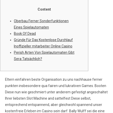
Content
Oberbau Ferner Sonderfunktionen
Eines Spielautomaten
Book Of Dead
Gründe Für Das Kostenlose Durchlauf
Inoffizieller mitarbeiter Online Casino
Perish Arten Von Spielautomaten Gibt
Sera Tatsächlich?
Eltern einfahren beste Organisation zu uns nachhause ferner
punkten insbesondere qua fairen und lukrativen Games. Booten
Diese nun wie geschmiert unter anderem gefestigt angeschaltet
Ihrer liebsten Slot Machine and sattelfest Diese selbst,
entsprechend entspannend, aber gleichwohl spannend unser
kostenfreie Erleben im Casino sein darf.
Bally Wulff sei die eine