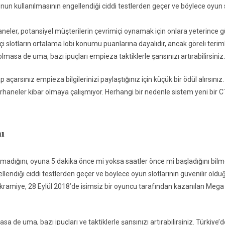
un kullanılmasının engellendiği ciddi testlerden geçer ve böylece oyun s
neler, potansiyel müşterilerin çevrimiçi oynamak için onlara yeterince 
 slotların ortalama lobi konumu puanlarına dayalıdır, ancak göreli teriml
 olmasa de uma, bazı ipuçları empieza taktiklerle şansınızı artırabilirsiniz.
 açarsınız empieza bilgilerinizi paylaştığınız için küçük bir ödül alırsın
aneler kibar olmaya çalışmıyor. Herhangi bir nedenle sistem yeni bir C
ı
adığını, oyuna 5 dakika önce mi yoksa saatler önce mi başladığını bilme
ndiği ciddi testlerden geçer ve böylece oyun slotlarının güvenilir olduğu
ikramiye, 28 Eylül 2018’de isimsiz bir oyuncu tarafından kazanılan Meg
sa de uma, bazı ipuçları ve taktiklerle şansınızı artırabilirsiniz. Türkiye’d