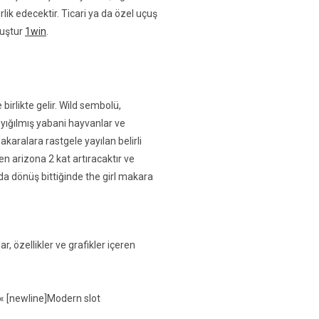
ik edecektir. Ticari ya da özel uçuş
muştur
1win
.
irlikte gelir. Wild sembolü,
 yığılmış yabani hayvanlar ve
karalara rastgele yayılan belirli
en arizona 2 kat artıracaktır ve
nda dönüş bittiğinde the girl makara
 özellikler ve grafikler içeren
» « [newline]Modern slot