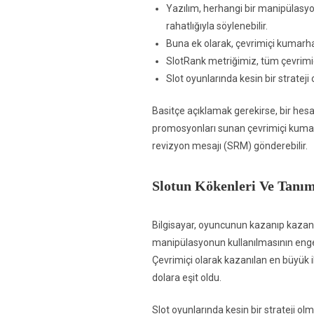
Yazılım, herhangi bir manipülasyon
rahatlığıyla söylenebilir.
Buna ek olarak, çevrimiçi kumarha
SlotRank metriğimiz, tüm çevrimiçi
Slot oyunlarında kesin bir strateji
Basitçe açıklamak gerekirse, bir hesap
promosyonları sunan çevrimiçi kumarh
revizyon mesajı (SRM) gönderebilir.
Slotun Kökenleri Ve Tanım
Bilgisayar, oyuncunun kazanıp kazanm
manipülasyonun kullanılmasının engelle
Çevrimiçi olarak kazanılan en büyük 
dolara eşit oldu.
Slot oyunlarında kesin bir strateji olma