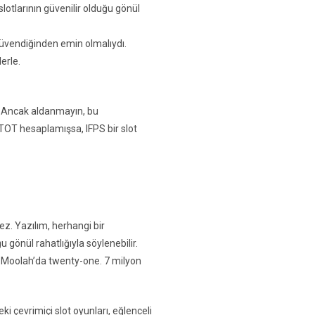
lotlarının güvenilir olduğu gönül
güvendiğinden emin olmalıydı.
erle.
ız. Ancak aldanmayın, bu
TOT hesaplamışsa, IFPS bir slot
z. Yazılım, herhangi bir
 gönül rahatlığıyla söylenebilir.
a Moolah’da twenty-one. 7 milyon
eki çevrimiçi slot oyunları, eğlenceli