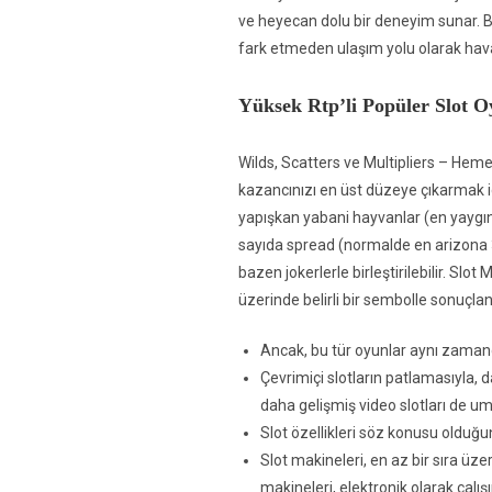
ve heyecan dolu bir deneyim sunar. B
fark etmeden ulaşım yolu olarak hava
Yüksek Rtp’li Popüler Slot O
Wilds, Scatters ve Multipliers – Heme
kazancınızı en üst düzeye çıkarmak iç
yapışkan yabani hayvanlar (en yaygın 
sayıda spread (normalde en arizona 3),
bazen jokerlerle birleştirilebilir. Sl
üzerinde belirli bir sembolle sonuçla
Ancak, bu tür oyunlar aynı zamanda 
Çevrimiçi slotların patlamasıyla, 
daha gelişmiş video slotları de um
Slot özellikleri söz konusu olduğu
Slot makineleri, en az bir sıra üze
makineleri, elektronik olarak çalı