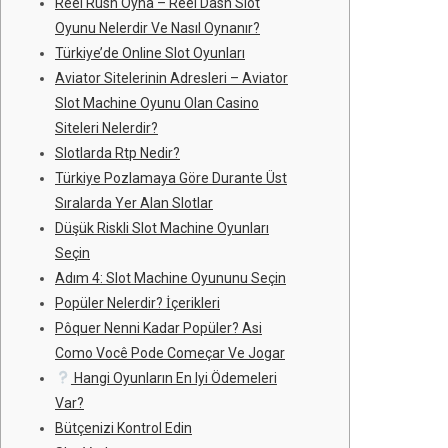
Reel Rush Oyna – Reel Dash Slot
Oyunu Nelerdir Ve Nasıl Oynanır?
Türkiye’de Online Slot Oyunları
Aviator Sitelerinin Adresleri – Aviator
Slot Machine Oyunu Olan Casino
Siteleri Nelerdir?
Slotlarda Rtp Nedir?
Türkiye Pozlamaya Göre Durante Üst
Sıralarda Yer Alan Slotlar
Düşük Riskli Slot Machine Oyunları
Seçin
Adım 4: Slot Machine Oyununu Seçin
Popüler Nelerdir? İçerikleri
Pôquer Nenni Kadar Popüler? Asi
Como Você Pode Começar Ve Jogar
Hangi Oyunların En Iyi Ödemeleri
Var?
Bütçenizi Kontrol Edin