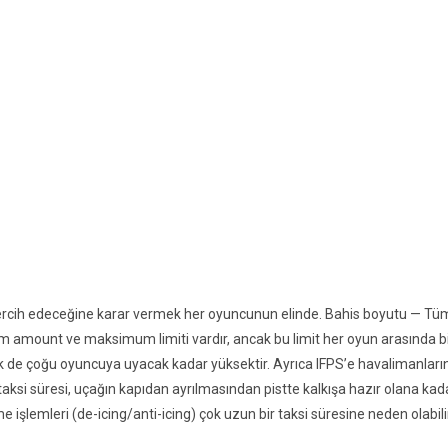
 tercih edeceğine karar vermek her oyuncunun elinde. Bahis boyutu — Tüm
m amount ve maksimum limiti vardır, ancak bu limit her oyun arasında bir
k de çoğu oyuncuya uyacak kadar yüksektir. Ayrıca IFPS’e havalimanları
e taksi süresi, uçağın kapıdan ayrılmasından pistte kalkışa hazır olana kada
işlemleri (de-icing/anti-icing) çok uzun bir taksi süresine neden olabilir