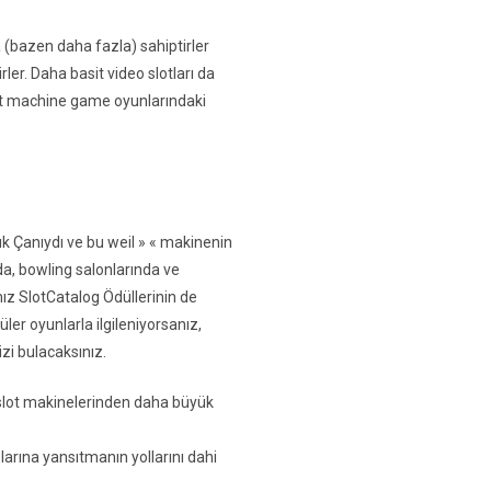
 (bazen daha fazla) sahiptirler
ler. Daha basit video slotları da
 slot machine game oyunlarındaki
ük Çanıydı ve bu weil » « makinenin
da, bowling salonlarında ve
mız SlotCatalog Ödüllerinin de
üler oyunlarla ilgileniyorsanız,
zi bulacaksınız.
 slot makinelerinden daha büyük
çolarına yansıtmanın yollarını dahi