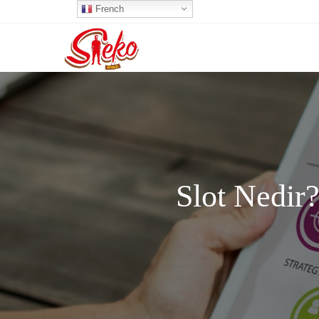
French
Slot Nedir