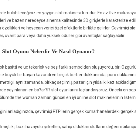
rde bulabileceğiniz en yaygın slot makinesi türüdür. En az five makaraya
leri ve bazen neredeyse sinema kalitesinde 3D girişlerle karakterize edilir
s özellikleri ve heyecan verici özel efektlerle birlikte gelirler. Çevrimiçi
r, uvant para veya daha yüksek ödüller gibi avantajlar sağlayabilir.
 Slot Oyunu Nelerdir Ve Nasıl Oynanır?
k basitti ve üç tekerlek ve beş farklı sembolden oluşuyordu, biri Özgürl
kine büyük bir başarı kazandı ve birçok berber dükkanında, puro dükkanın
metriği, aynı zamanda, birkaç seçilmiş pazar için yılda iki kez açıkladığı
içinde yayınlanan en ba?ar?l? slot oyunlarını taçlandırıyoruz. Önceki en pop
 bölümde the woman zaman güncel en iyi online slot makinelerinin listemi
ğini anladığınızda, çevrimiçi RTP’lerin gerçek kumarhanelerdeki gerçek
lmişti ki, bazı havayolu şirketleri, sahip oldukları slotların değerini bilan