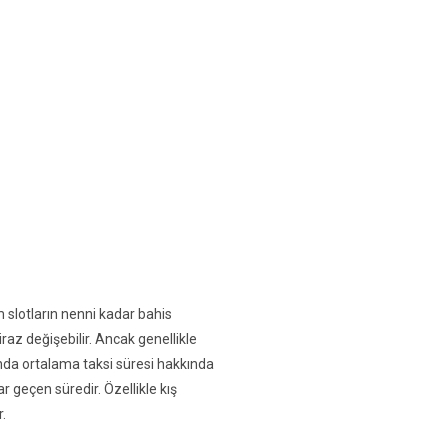
 slotların nenni kadar bahis
az değişebilir. Ancak genellikle
nda ortalama taksi süresi hakkında
r geçen süredir. Özellikle kış
.