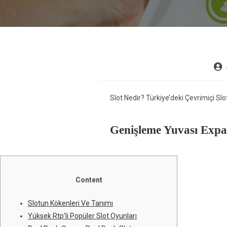
Slot Nedir? Türkiye’deki Çevrimiçi Sl
Genişleme Yuvası Expa
Content
Slotun Kökenleri Ve Tanımı
Yüksek Rtp’li Popüler Slot Oyunları