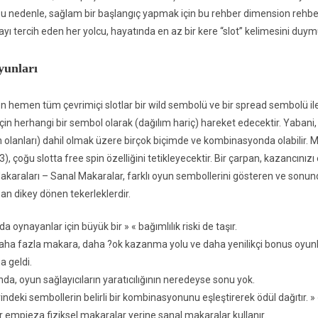
u nedenle, sağlam bir başlangıç yapmak için bu rehber dimension rehberl
yı tercih eden her yolcu, hayatında en az bir kere “slot” kelimesini duy
yunları
n hemen tüm çevrimiçi slotlar bir wild sembolü ve bir spread sembolü ile b
in herhangi bir sembol olarak (dağılım hariç) hareket edecektir. Yabani,
olanları) dahil olmak üzere birçok biçimde ve kombinasyonda olabilir. Ma
 çoğu slotta free spin özelliğini tetikleyecektir. Bir çarpan, kazancınızı 
ot Makaraları – Sanal Makaralar, farklı oyun sembollerini gösteren ve sonu
nan dikey dönen tekerleklerdir.
oynayanlar için büyük bir » « bağımlılık riski de taşır.
daha fazla makara, daha ?ok kazanma yolu ve daha yenilikçi bonus oyunlar,
a geldi.
nda, oyun sağlayıcıların yaratıcılığının neredeyse sonu yok.
rindeki sembollerin belirli bir kombinasyonunu eşleştirerek ödül dağıtır. 
şır empieza fiziksel makaralar yerine sanal makaralar kullanır.