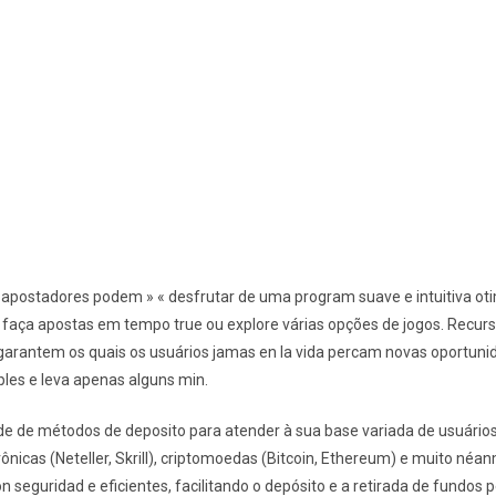
apostadores podem » « desfrutar de uma program suave e intuitiva otim
, faça apostas em tempo true ou explore várias opções de jogos. Recurs
garantem os quais os usuários jamas en la vida percam novas oportun
ples e leva apenas alguns min.
 de métodos de deposito para atender à sua base variada de usuários.
trônicas (Neteller, Skrill), criptomoedas (Bitcoin, Ethereum) e muito n
 seguridad e eficientes, facilitando o depósito e a retirada de fundos 