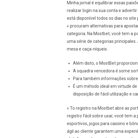
Minha jornal é equilibrar essas paix
realizar login na sua conta e adver
está disponível todos os dias no sit
« procuram alternativas para aposta
categoria. Na Mostbet, você tem a p
uma série de categorias principales.
mesa e caça-níqueis.
Além disto, o MostBet proporcion
A squadra vencedora é some sor
Para também informações sobre ca
É um método ideal em virtude de 
disposição de fácil utilização e ca
« To registro na Mostbet abre as po
registro fácil sobre usar, você tem 
esportivos, jogos para cassino e b
ágil ao cliente garantem uma experi