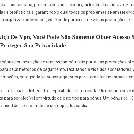
7 dias por semana, por meio de vários canais, incluindo chat ao vivo, e-m
as e profissionais, garantindo o qual todos os problemas sejam resolvi
r na organizacion Mostbet, você pode participar de várias promoções e 
iço De Vpn, Você Pode Não Somente Obter Acesso 
roteger Sua Privacidade
 e bônus por indicação de amigos também são parte das promoções ofer
 para seus métodos de pagamento, facilitando a vida dos apostadores.
promoções, agregando valor aos jogadores para torná-los néanmoins 
assim la cual o dinheiro for depositado em tua conta. Um usuário deve
 para ser elegível em virtude de este tipo para bônus. Um bônus de 10
sucedido, com o limite de um depósito por dia.