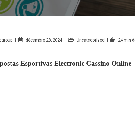
ogroup
décembre 28, 2024
Uncategorized
24 min d
Apostas Esportivas Electronic Cassino Online