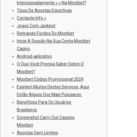
Intencionadamente » « Na Mostbet?
Tipos De Apostas Esportivas
Contacte Info »
Jogos Com Jackpot
Retirando Fundos Do Mostbet
Inicie A Sessão Na Sua Conta Mostbet
Casino
Android-aplicativo
O Que Você Precisa Saber Sobre O
Mostbet?
Mostbet Código Promocional 2024
Existem Muitos Destes Serviços, Aqui
Estão Alguns Dos Mais Populares:
Benefícios Para Os Usuários
Brasileiros
Screenshot Carry Out Cassino
Mostbet
Apostas Sem Limites