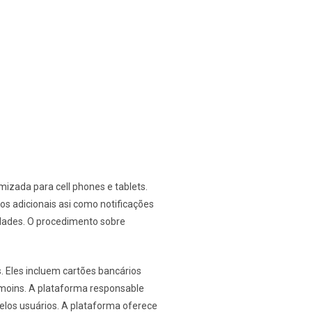
izada para cell phones e tablets.
os adicionais asi como notificações
idades. O procedimento sobre
 Eles incluem cartões bancários
éanmoins. A plataforma responsable
pelos usuários. A plataforma oferece