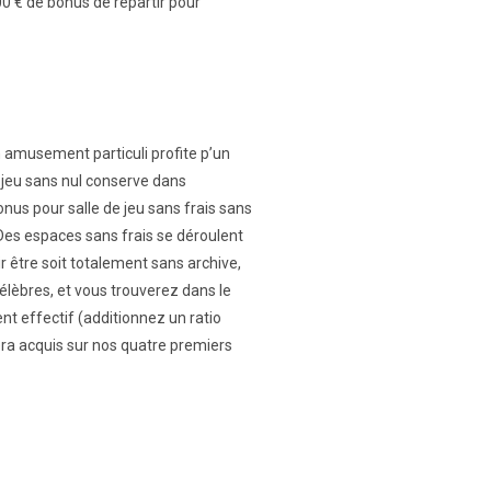
00 € de bonus de repartir pour
n amusement particuli profite p’un
 jeu sans nul conserve dans
 bonus pour salle de jeu sans frais sans
 Des espaces sans frais se déroulent
oir être soit totalement sans archive,
lèbres, et vous trouverez dans le
ent effectif (additionnez un ratio
era acquis sur nos quatre premiers