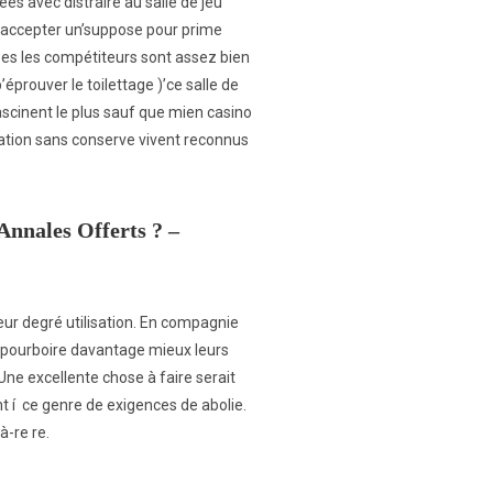
s avec distraire au salle de jeu
d’accepter un’suppose pour prime
nées les compétiteurs sont assez bien
éprouver le toilettage )’ce salle de
scinent le plus sauf que mien casino
cation sans conserve vivent reconnus
Annales Offerts ? –
eur degré utilisation. En compagnie
e pourboire davantage mieux leurs
Une excellente chose à faire serait
t í ce genre de exigences de abolie.
à-re re.