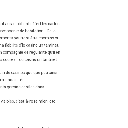
nt aurait obtient offert les carton
ompagnie de habitation… De la
iements pourront être chemins ou
 fiabilité d’le casino un tantinet,
en compagnie de régularité qu’il en
us courez í du casino un tantinet.
ein de casinos quelque peu ainsi
u monnaie réel.
rents gaming confies dans
sibles, c’est-à-re re mien loto