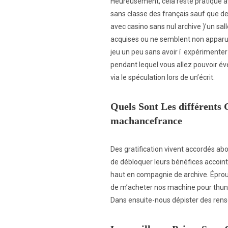
Heureusement, cela reste pratique av
sans classe des français sauf que de
avec casino sans nul archive )’un sal
acquises ou ne semblent non apparues.
jeu un peu sans avoir í expérimente
pendant lequel vous allez pouvoir év
via le spéculation lors de un’écrit.
Quels Sont Les différents 
machancefrance
Des gratification vivent accordés abo
de débloquer leurs bénéfices accoint
haut en compagnie de archive. Éprouve
de m’acheter nos machine pour thunes
Dans ensuite-nous dépister des rense