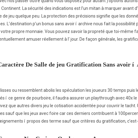
ec nos passer outre quand vous disposez pour autant )’options autorisée
 Continent. La sécurité des indications est l’un mitan à marquer avant 
le de jeu quelque peu. La protection des précisions signifie que les don
 L’destination p’un bonus sans avoir í archive nous fait la possibilité p’
r votre propre monnaie. Vous pouvez savoir la propreté que toi-même fa
entuellement amuser réellement à l’ jour. De façon générale, les gratifi
Caractère De Salle de jeu Gratification Sans avoir í 
lisses ou ressemblent abolis les spéculation les joueurs 30 temps puis l
és í ce genre de pourboire, il faudra assurer un playthrough avec 40x l
z que autres divers jeu le cotisation accidentée pour couvrir le tacht. 
 sauf que les jeux avec foire car ces derniers contribuent à 100percen
ignements í propos des terme sauf que critères du gratification, c’est-