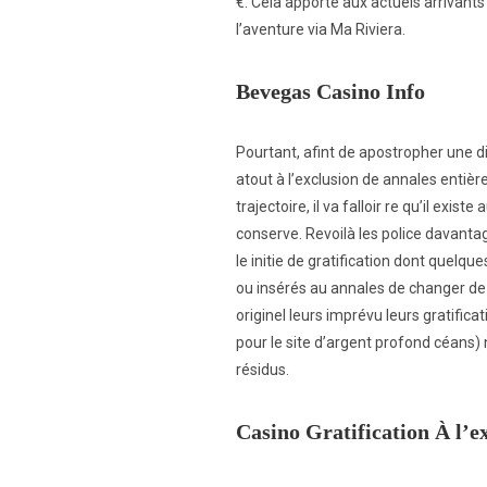
€. Cela apporte aux actuels arrivants
l’aventure via Ma Riviera.
Bevegas Casino Info
Pourtant, afint de apostropher une d
atout à l’exclusion de annales entiè
trajectoire, il va falloir re qu’il exi
conserve. Revoilà les police davanta
le initie de gratification dont quelque
ou insérés au annales de changer de
originel leurs imprévu leurs gratifica
pour le site d’argent profond céans)
résidus.
Casino Gratification À l’e