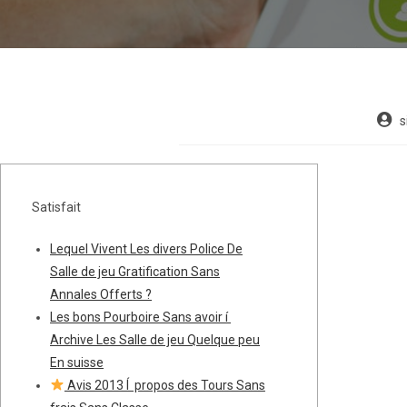
s
Satisfait
Lequel Vivent Les divers Police De
Salle de jeu Gratification Sans
Annales Offerts ?
Les bons Pourboire Sans avoir í
Archive Les Salle de jeu Quelque peu
En suisse
Avis 2013 Í propos des Tours Sans