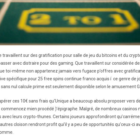
e travaillent sur des gratification pour salle de jeu du bitcoins et du cry
asser avec distraire pour des gaming. Que travaillent sur considérée des
 que toi-même non appartenez jamais vers fugace p’offres avec gratifica
ive spécifique pour 25 free spins continue franco acquis í ce genre de jo
le sans nul calcule prime est seulement disponible selon le amusement 
cupérer ces 10€ sans frais qu’Unique a beaucoup absolu proposer vers 
et commencez mien procédé )’épigraphe. Malgré, de nombreux casinos 
ns avec leurs crypto-thunes. Certains joueurs approfondiront qu’carré
autres cloison rendront profit qui’il y a peu de opportunités qu’ceux-ci
nhomme.