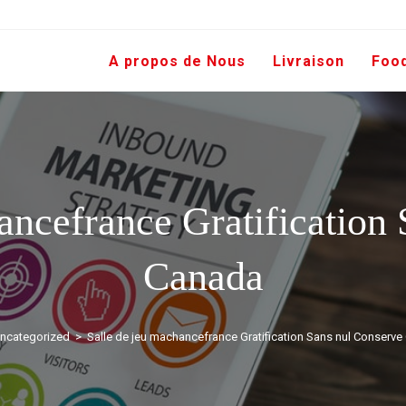
A propos de Nous
Livraison
Foo
ancefrance Gratification
Canada
ncategorized
>
Salle de jeu machancefrance Gratification Sans nul Conserv