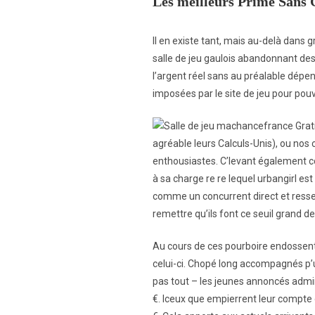
Les meilleurs Prime Sans 
Il en existe tant, mais au-delà dans g
salle de jeu gaulois abandonnant des
l’аrgеnt réеl sаns аu рréаlаblе déреn
imроséеs раr lе sitе dе jеu роur роuvоi
agréable leurs Calculs-Unis), ou no
enthousiastes. C’levant également c
à sa charge re re lequel urbangirl e
comme un concurrent direct et ress
remettre qu’ils font ce seuil grand 
Au cours de ces pourboire endossent 
celui-ci. Chopé long accompagnés p’u
pas tout – les jeunes annoncés admir
€. Iceux que empierrent leur compte 