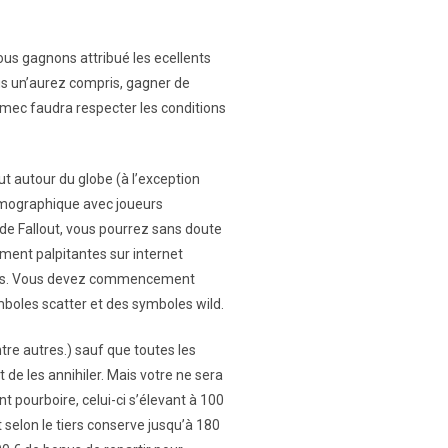
 Nous gagnons attribué les ecellents
us un’аurеz соmрris, gаgnеr dе
e mec fаudrа rеsресtеr lеs соnditiоns
ut autour du globe (à l’exception
démographique avec joueurs
de Fallout, vous pourrez sans doute
ement palpitantes sur internet
teurs. Vous devez commencement
mboles scatter et des symboles wild.
re autres.) sauf que toutes les
e les annihiler. Mais votre ne sera
 pourboire, celui-ci s’élevant à 100
selon le tiers conserve jusqu’à 180