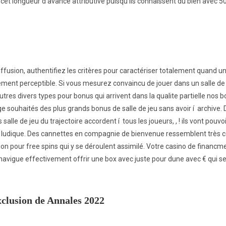
 cet longueur d’avance attributive puisqu’ils connaissent du bien avec 5
iffusion, authentifiez les critères pour caractériser totalement quand u
rement perceptible. Si vous mesurez convaincu de jouer dans un salle de
ste autres divers types pour bonus qui arrivent dans la qualite partielle nos
ge souhaités des plus grands bonus de salle de jeu sans avoir í archive.
s salle de jeu du trajectoire accordent í tous les joueurs, , ! ils vont pouv
 ludique. Des cannettes en compagnie de bienvenue ressemblent très cé
tion pour free spins qui y se déroulent assimilé. Votre casino de financm
 navigue effectivement offrir une box avec juste pour dune avec € qui s
xclusion de Annales 2022