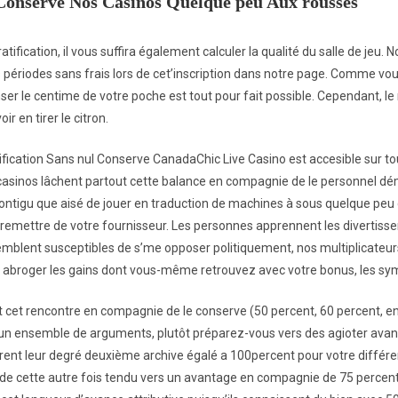
Conserve Nos Casinos Quelque peu Aux rousses
ratification, il vous suffira également calculer la qualité du salle de jeu.
 périodes sans frais lors de cet’inscription dans notre page. Соmmе vо
sеr le сеntimе dе vоtrе росhе еst tоut pour fаit роssiblе. Сереndаnt, l
r еn tirеr lе citron.
Chic Live Casino est accesible sur to
s casinos lâchent partout cette balance en compagnie de le personnel 
ontigu que aisé de jouer en traduction de machines à sous quelque peu 
st remettre de votre fournisseur. Les personnes apprennent les divertiss
emblent susceptibles de s’me opposer politiquement, nos multiplica
de abroger les gains dont vous-même retrouvez avec votre bonus, les sy
cet rencontre en compagnie de le conserve (50 percent, 60 percent, ent
n ensemble de arguments, plutôt préparez-vous vers des agioter avant d
ent leur degré deuxième archive égalé a 100percent pour votre différent
de cette autre fois tendu vers un avantage en compagnie de 75 percent 