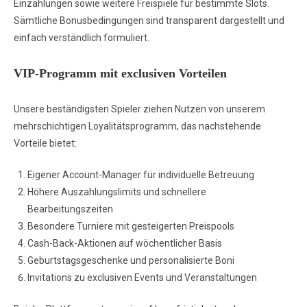
Einzahlungen sowie weitere Freispiele für bestimmte Slots.
Sämtliche Bonusbedingungen sind transparent dargestellt und
einfach verständlich formuliert.
VIP-Programm mit exclusiven Vorteilen
Unsere beständigsten Spieler ziehen Nutzen von unserem
mehrschichtigen Loyalitätsprogramm, das nachstehende
Vorteile bietet:
Eigener Account-Manager für individuelle Betreuung
Höhere Auszahlungslimits und schnellere
Bearbeitungszeiten
Besondere Turniere mit gesteigerten Preispools
Cash-Back-Aktionen auf wöchentlicher Basis
Geburtstagsgeschenke und personalisierte Boni
Invitations zu exclusiven Events und Veranstaltungen