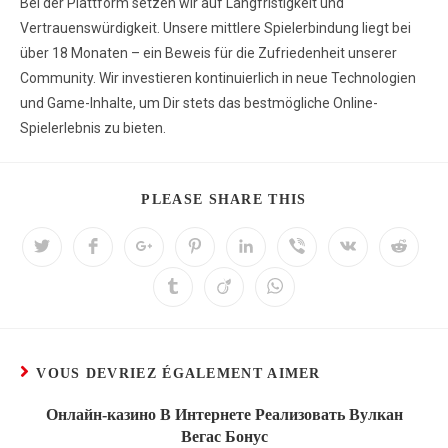
Bei der Plattform setzen wir auf Langfristigkeit und
Vertrauenswürdigkeit. Unsere mittlere Spielerbindung liegt bei
über 18 Monaten – ein Beweis für die Zufriedenheit unserer
Community. Wir investieren kontinuierlich in neue Technologien
und Game-Inhalte, um Dir stets das bestmögliche Online-
Spielerlebnis zu bieten.
PLEASE SHARE THIS
VOUS DEVRIEZ ÉGALEMENT AIMER
Онлайн-казино В Интернете Реализовать Вулкан
Вегас Бонус