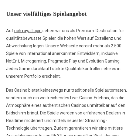
Unser vielfältiges Spielangebot
Auf
rich royal login
sehen wir uns als Premium-Destination für
qualitätsbewusste Spieler, die hohen Wert auf Exzellenz und
Abwechslung legen. Unsere Webseite vereint mehr als 2.500
Spiele von international anerkannten Entwicklern, inklusive
NetEnt, Microgaming, Pragmatic Play und Evolution Gaming.
Jedes Game durchläuft strikte Qualitätskontrollen, ehe es in
unserem Portfolio erscheint.
Das Casino bietet keineswegs nur traditionelle Spielautomaten,
sondern auch ein weitreichendes Live-Casino-Erlebnis, das die
Atmosphäre eines authentischen Casinos unmittelbar auf den
Bildschirm bringt. Die Spiele werden von erfahrenen Dealern in
Realtime moderiert und mittels neuester Streaming-
Technologie übertragen. Zudem garantieren wir eine mittlere
Auszahlungsquote von 96,3% – ein geprüfter Wert, der von