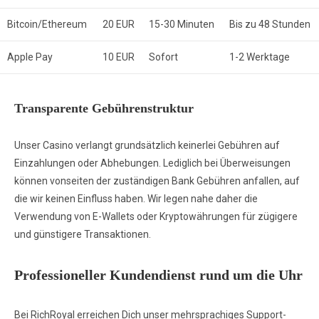
Bitcoin/Ethereum
20 EUR
15-30 Minuten
Bis zu 48 Stunden
Apple Pay
10 EUR
Sofort
1-2 Werktage
Transparente Gebührenstruktur
Unser Casino verlangt grundsätzlich keinerlei Gebühren auf
Einzahlungen oder Abhebungen. Lediglich bei Überweisungen
können vonseiten der zuständigen Bank Gebühren anfallen, auf
die wir keinen Einfluss haben. Wir legen nahe daher die
Verwendung von E-Wallets oder Kryptowährungen für zügigere
und günstigere Transaktionen.
Professioneller Kundendienst rund um die Uhr
Bei RichRoyal erreichen Dich unser mehrsprachiges Support-