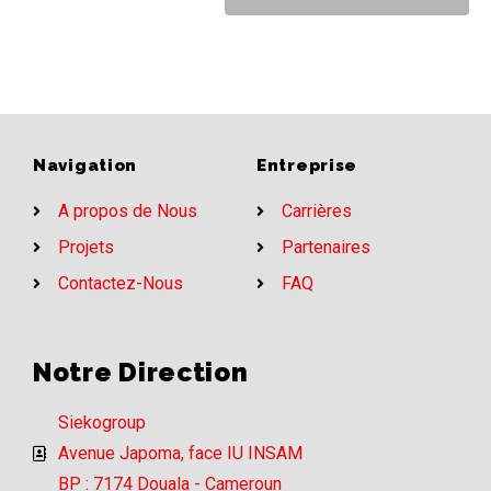
Navigation
Entreprise
A propos de Nous
Carrières
Projets
Partenaires
Contactez-Nous
FAQ
Notre Direction
Siekogroup
Avenue Japoma, face IU INSAM
BP : 7174 Douala - Cameroun