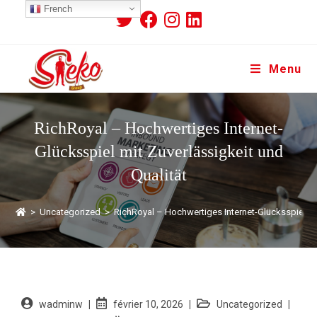
French
Menu
RichRoyal – Hochwertiges Internet-
Glücksspiel mit Zuverlässigkeit und
Qualität
>
Uncategorized
>
RichRoyal – Hochwertiges Internet-Glücksspiel mit
wadminw
février 10, 2026
Uncategorized