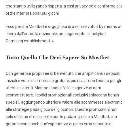
che stanno utilizzando rispetta la essi privacy ed è conforme alle
ordre internazionali sui giochi.
Ecco perché Mostbet è orgogliosa di aver ricevuto il by means of
libera dall’autorità nazionale, analogamente a Luckybet
Gambling establishment. »
Tutto Quello Che Devi Sapere Su Mostbet
Con generose proposée di benvenuto che amplificano i depositi
iniziali e votre scommesse gratuite, più di a premi fedeltà per gli
utenti esistenti, Mostbet soddisfa le esigenze di ogni
scommettitore. I codici promozionali esclusivi sbloccano bonus
speciali, aggiungendo ulteriore valore alle scommesse electronic
alle strategie pada gioco dei giocatori. Queste promozioni not
solo offrono el eccellente punto pada ingresso a Mostbet, ma
garantiscono anche un’esperienza di gioco emozionante e