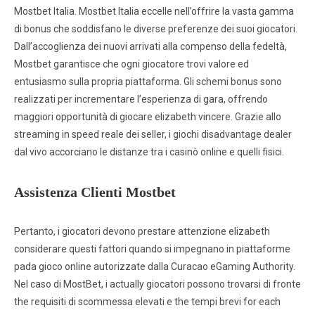
Mostbet Italia. Mostbet Italia eccelle nell’offrire la vasta gamma
di bonus che soddisfano le diverse preferenze dei suoi giocatori.
Dall’accoglienza dei nuovi arrivati ​​alla compenso della fedeltà,
Mostbet garantisce che ogni giocatore trovi valore ed
entusiasmo sulla propria piattaforma. Gli schemi bonus sono
realizzati per incrementare l’esperienza di gara, offrendo
maggiori opportunità di giocare elizabeth vincere. Grazie allo
streaming in speed reale dei seller, i giochi disadvantage dealer
dal vivo accorciano le distanze tra i casinò online e quelli fisici.
Assistenza Clienti Mostbet
Pertanto, i giocatori devono prestare attenzione elizabeth
considerare questi fattori quando si impegnano in piattaforme
pada gioco online autorizzate dalla Curacao eGaming Authority.
Nel caso di MostBet, i actually giocatori possono trovarsi di fronte
the requisiti di scommessa elevati e the tempi brevi for each