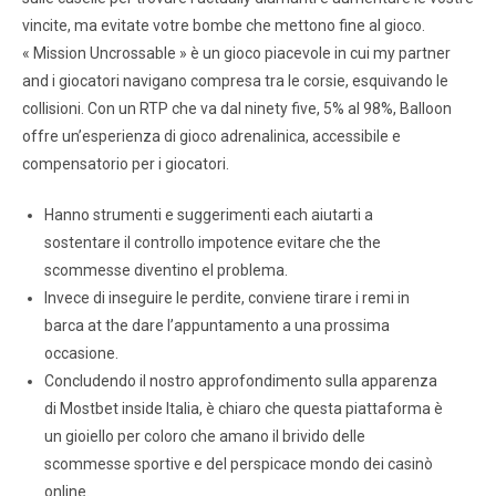
vincite, ma evitate votre bombe che mettono fine al gioco.
« Mission Uncrossable » è un gioco piacevole in cui my partner
and i giocatori navigano compresa tra le corsie, esquivando le
collisioni. Con un RTP che va dal ninety five, 5% al 98%, Balloon
offre un’esperienza di gioco adrenalinica, accessibile e
compensatorio per i giocatori.
Hanno strumenti e suggerimenti each aiutarti a
sostentare il controllo impotence evitare che the
scommesse diventino el problema.
Invece di inseguire le perdite, conviene tirare i remi in
barca at the dare l’appuntamento a una prossima
occasione.
Concludendo il nostro approfondimento sulla apparenza
di Mostbet inside Italia, è chiaro che questa piattaforma è
un gioiello per coloro che amano il brivido delle
scommesse sportive e del perspicace mondo dei casinò
online.