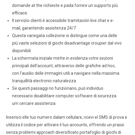
domande at the richieste e pada fornire un supporto più
efficace.
Il servizio clienti è accessibile tramitación live chat e e-
mail, garantendo assistenza 24/7.
Questa variegata collezione si distingue come una delle
più vaste selezioni di giochi disadvantage croupier dal vivo
disponibili.
La schermata iniziale mette in evidenza votre sezioni
principali dell’account, attraverso delle grafiche ad hoc,
con l’ausilio delle immagini utili a navigare nella massima
tranquillità electronic naturalezza.
Se questi passaggi no funzionano, può individuo
necessario disabilitare computer software di sicurezza
um cercare assistenza.
Inserisci elle tuo numero dalam cellulare, ricevi el SMS di prova e
utilizza il codice per attivare il tuo accounts, offrendo un prassi
senza problemi approach diversificato portafoglio di giochi di