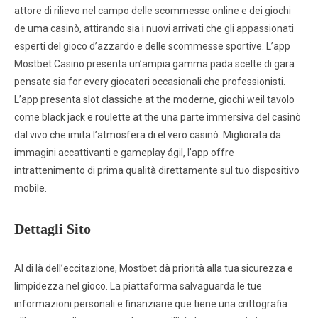
attore di rilievo nel campo delle scommesse online e dei giochi
de uma casinò, attirando sia i nuovi arrivati ​​che gli appassionati
esperti del gioco d’azzardo e delle scommesse sportive. L’app
Mostbet Casino presenta un’ampia gamma pada scelte di gara
pensate sia for every giocatori occasionali che professionisti.
L’app presenta slot classiche at the moderne, giochi weil tavolo
come black jack e roulette at the una parte immersiva del casinò
dal vivo che imita l’atmosfera di el vero casinò. Migliorata da
immagini accattivanti e gameplay ágil, l’app offre
intrattenimento di prima qualità direttamente sul tuo dispositivo
mobile.
Dettagli Sito
Al di là dell’eccitazione, Mostbet dà priorità alla tua sicurezza e
limpidezza nel gioco. La piattaforma salvaguarda le tue
informazioni personali e finanziarie que tiene una crittografia