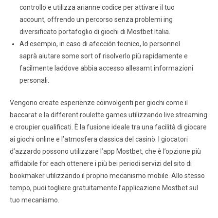
controllo e utilizza arianne codice per attivare il tuo
account, offrendo un percorso senza problemi ing
diversificato portafoglio di giochi di Mostbet Italia.
Ad esempio, in caso di afección tecnico, lo personnel
saprà aiutare some sort of risolverlo più rapidamente e
facilmente laddove abbia accesso allesamt informazioni
personali.
Vengono create esperienze coinvolgenti per giochi come il
baccarat e la different roulette games utilizzando live streaming
e croupier qualificati. È la fusione ideale tra una facilità di giocare
ai giochi online e l’atmosfera classica del casinò. I giocatori
d’azzardo possono utilizzare l’app Mostbet, che è l’opzione più
affidabile for each ottenere i più bei periodi servizi del sito di
bookmaker utilizzando il proprio mecanismo mobile. Allo stesso
tempo, puoi togliere gratuitamente l’applicazione Mostbet sul
tuo mecanismo.