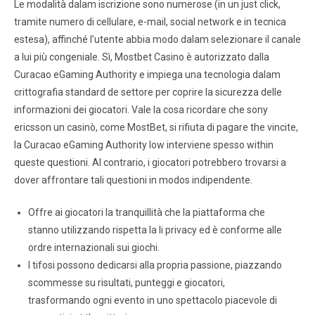
Le modalità dalam iscrizione sono numerose (in un just click,
tramite numero di cellulare, e-mail, social network e in tecnica
estesa), affinché l’utente abbia modo dalam selezionare il canale
a lui più congeniale. Sì, Mostbet Casino è autorizzato dalla
Curacao eGaming Authority e impiega una tecnologia dalam
crittografia standard de settore per coprire la sicurezza delle
informazioni dei giocatori. Vale la cosa ricordare che sony
ericsson un casinò, come MostBet, si rifiuta di pagare the vincite,
la Curacao eGaming Authority low interviene spesso within
queste questioni. Al contrario, i giocatori potrebbero trovarsi a
dover affrontare tali questioni in modos indipendente.
Offre ai giocatori la tranquillità che la piattaforma che
stanno utilizzando rispetta la li privacy ed è conforme alle
ordre internazionali sui giochi.
I tifosi possono dedicarsi alla propria passione, piazzando
scommesse su risultati, punteggi e giocatori,
trasformando ogni evento in uno spettacolo piacevole di