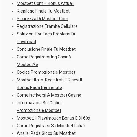
Mostbet Com – Bonus Attuali
Riepilogo Finale Tu Mostbet
Sicurezza Di Mostbet Com
Registrazione Tramite Cellulare
Soluzioni For Each Problemi Di
Download
Conclusione Finale Tu Mostbet
Come Registrarsi Ing Casinò
Mostbet? »
Codice Promozionale Mostbet
Mostbet Italia: Registrati E Ricevi Il
Bonus Pada Benvenuto
Come Iscriversi A Mostbet Casino
Informazioni Sul Codice
Promozionale Mostbet
Mostbet: Il Playthrough Bonus È Di 60x
Come Registrarsi Su Mostbet Italia?
Analisi Pada Gioco Su Mostbet