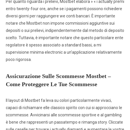
Per quanto riguarda i prelievi, Mostbet elabora » « i actually premi
entro twenty-four ore, anche se i pagamenti possono richiedere
diversi giorni per raggiungere we conti bancari. È importante
notare che Mostbet non impone commissioni aggiuntive sui
depositi o sui prelievi, indipendentemente dal metodo di deposito
scelto. Tuttavia, è importante notare che questo particolare ente
regolatore è spesso associato a standard bassi, a mi
supervisione minima electronic a un’applicazione relativamente
poco rigorosa.
Assicurazione Sulle Scommesse Mostbet –
Come Proteggere Le Tue Scommesse
Il layout di Mostbet fa leva su colori particolarmente vivaci,
capaci di richiamare elle classico spirito con cui si approcciano le
scommesse. Avvicinarsi alle scommesse sportive e al gambling
è bene che rappresenti un passatempo e rimanga story. Cliccate
sulle caselle per trovare i actually diamanti e aumentare le vostre