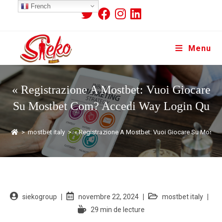
French
Menu
« Registrazione A Mostbet: Vuoi Giocare
Su Mostbet Com? Accedi Way Login Qu
>
mostbet italy
>
« Registrazione A Mostbet: Vuoi Giocare Su Most
siekogroup
novembre 22, 2024
mostbet italy
29 min de lecture