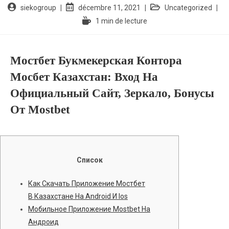
siekogroup
décembre 11, 2021
Uncategorized
1 min de lecture
Мостбет Букмекерская Контора
Мосбет Казахстан: Вход На
Официальный Сайт, Зеркало, Бонусы
От Mostbet
Список
Как Скачать Приложение Мостбет
В Казахстане На Android И Ios
Мобильное Приложение Mostbet На
Андроид