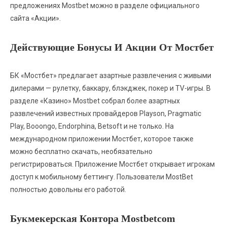
предложениях Mostbet можно в разделе официального
сайта «Акции».
Действующие Бонусы И Акции От Мостбет
БК «Мостбет» предлагает азартные развлечения с живыми
дилерами — рулетку, баккару, блэкджек, покер и TV-игры. В
разделе «Казино» Mostbet собрал более азартных
развлечений известных провайдеров Playson, Pragmatic
Play, Booongo, Endorphina, Betsoft и не только. На
международном приложении Мостбет, которое также
можно бесплатно скачать, необязательно
регистрироваться. Приложение Мостбет открывает игрокам
доступ к мобильному беттингу. Пользователи MostBet
полностью довольны его работой.
Букмекерская Контора Mostbetcom