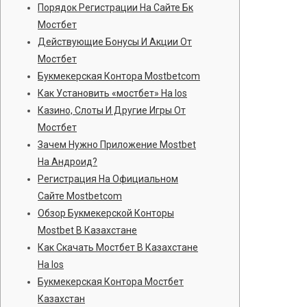
Порядок Регистрации На Сайте Бк
Мостбет
Действующие Бонусы И Акции От
Мостбет
Букмекерская Контора Mostbetcom
Как Установить «мостбет» На Ios
Казино, Слоты И Другие Игры От
Мостбет
Зачем Нужно Приложение Mostbet
На Андроид?
Регистрация На Официальном
Сайте Mostbetcom
Обзор Букмекерской Конторы
Mostbet В Казахстане
Как Скачать Мостбет В Казахстане
На Ios
Букмекерская Контора Мостбет
Казахстан