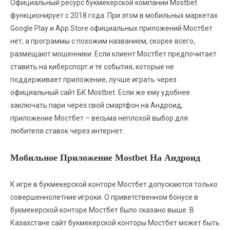
Официальный ресурс букмекерской компании Mostbet
функционирует с 2018 года. При этом в мобильных маркетах
Google Play и App Store официальных приложений Мостбет
нет, а программы с похожим названием, скорее всего,
размещают мошенники. Если клиент Мостбет предпочитает
ставить на киберспорт и те события, которые не
поддерживает приложение, лучше играть через
официальный сайт БК Mostbet. Если же ему удобнее
заключать пари через свой смартфон на Андроид,
приложение Мостбет – весьма неплохой выбор для
любителя ставок через интернет.
Мобильное Приложение Mostbet На Андроид
К игре в букмекерской конторе Мостбет допускаются только
совершеннолетние игроки. О приветственном бонусе в
букмекерской конторе Мостбет было сказано выше. В
Казахстане сайт букмекерской конторы Мостбет может быть