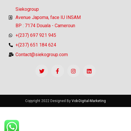
Siekogroup
Avenue Japoma, face IU INSAM
BP : 7174 Douala - Cameroun
+(237) 697 921 945
+(237) 651 184 624
Contact@siekogroup.com
Copyright 2022 Designed By
Vob-Digital-Marketing