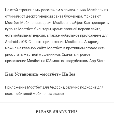
На этой странице мы расскажем о приложениях Mostbet и их
отличиях от десктоп-версии сайта букмекера. Фрибет от
Мостбет Мобильная версия Mostbet на айфон Как проверить
купон в Мостбет У конторы, кроме главной версии сайта,
есть мобильная версия, а также мобильное приложение для
Android и iOS. Скачать приложение Mostbet на Андроид
можно на главном сайте Мостбет, в противном случае есть
риск стать жертвой мошенников. Скачать игровое
приложение Mostbet на iOS можно в зарубежном App Store.
Как Установить «мостбет» На Ios
Приложение Мостбет для Андроид отлично подходит для
всех любителей мобильных ставок.
PLEASE SHARE THIS