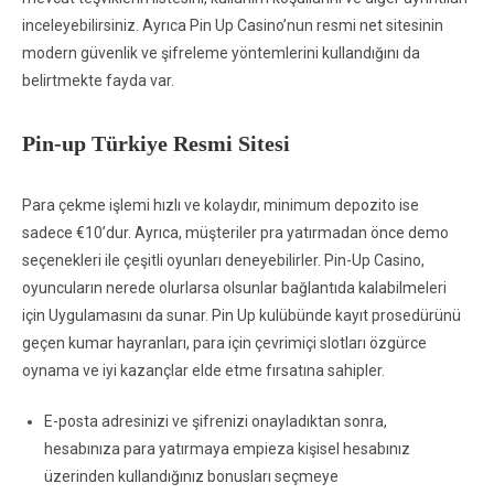
inceleyebilirsiniz. Ayrıca Pin Up Casino’nun resmi net sitesinin
modern güvenlik ve şifreleme yöntemlerini kullandığını da
belirtmekte fayda var.
Pin-up Türkiye Resmi Sitesi
Para çekme işlemi hızlı ve kolaydır, minimum depozito ise
sadece €10’dur. Ayrıca, müşteriler pra yatırmadan önce demo
seçenekleri ile çeşitli oyunları deneyebilirler. Pin-Up Casino,
oyuncuların nerede olurlarsa olsunlar bağlantıda kalabilmeleri
için Uygulamasını da sunar. Pin Up kulübünde kayıt prosedürünü
geçen kumar hayranları, para için çevrimiçi slotları özgürce
oynama ve iyi kazançlar elde etme fırsatına sahipler.
E-posta adresinizi ve şifrenizi onayladıktan sonra,
hesabınıza para yatırmaya empieza kişisel hesabınız
üzerinden kullandığınız bonusları seçmeye