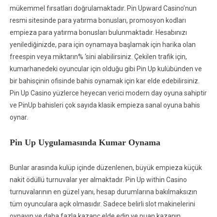
mükemmel fırsatları doğrulamaktadır. Pin Upward Casino’nun
resmi sitesinde para yatırma bonusları, promosyon kodları
empieza para yatırma bonusları bulunmaktadır. Hesabınızı
yenilediğinizde, para için oynamaya başlamak için harika olan
freespin veya miktarın% ‘sini alabilirsiniz. Çekilen trafik için,
kumarhanedeki oyuncular için olduğu gibi Pin Up kulübünden ve
bir bahisçinin ofisinde bahis oynamak için kar elde edebilirsiniz.
Pin Up Casino yüzlerce heyecan verici modern day oyuna sahiptir
ve PinUp bahisleri çok sayıda klasik empieza sanal oyuna bahis
oynar.
Pin Up Uygulamasında Kumar Oynama
Bunlar arasında kulüp içinde düzenlenen, büyük empieza küçük
nakit ödüllü turnuvalar yer almaktadır. Pin Up within Casino
turnuvalarının en güzel yanı, hesap durumlarına bakılmaksızın
tüm oyunculara açık olmasıdır. Sadece belirli slot makinelerini
oynayın ve daha fazla kazanç elde edin ve puan kazanın.