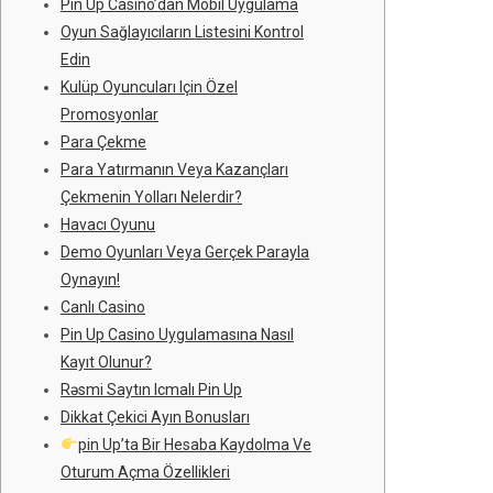
Pin Up Casino’dan Mobil Uygulama
Oyun Sağlayıcıların Listesini Kontrol
Edin
Kulüp Oyuncuları Için Özel
Promosyonlar
Para Çekme
Para Yatırmanın Veya Kazançları
Çekmenin Yolları Nelerdir?
Havacı Oyunu
Demo Oyunları Veya Gerçek Parayla
Oynayın!
Canlı Casino
Pin Up Casino Uygulamasına Nasıl
Kayıt Olunur?
Rəsmi Saytın Icmalı Pin Up
Dikkat Çekici Ayın Bonusları
pin Up’ta Bir Hesaba Kaydolma Ve
Oturum Açma Özellikleri