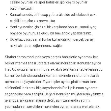
casino oyunları ve spor bahisleri gibi çeşitli oyunlar
bulunmaktadır.
Kumarhanede, bir hesap yatırarak elde edilebilecek çok
çeşitli bonuslar » « mevcuttur.
Yeni oyuncular için özel bir karşılama bonusu sunuluyor,
böylece oyununuza güçlü bir başlangıç yapabilirsiniz.
Ücretsiz oyun, sanal fonlar kullandığı için gerçek parayı
riske atmadan eğlenmenizi sağlar.
Slotları demo modunda veya gerçek bahislerle oynamak için
resmi internet sitesi ücretsiz olarak indirilebilir. Konuklar ayrıca
Flag Up uygulamalarını indirerek akıllı telefon ve tabletlerinin bu
kumar portalında sunulan kumar makinelerini otonom olarak
açmasını sağlayabilirler. Ziyaretçiler ayrıca platformun tam
sürümünü indirerek bilgisayarlarında Pin Up kumarı oynama
seçeneğine para sahiptir. Değerli bonuslar, müşterilerin yalnızca
uvant para kazanmalarına değil, aynı zamanda yatırım
yapmadan en sevdikleri makineleri oynamalarına weil olanak