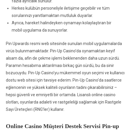
fazla ayrıcalık sunulur.
Herkes kulübün personeliyle iletişime geçebilir ve tüm
sorularınızı yanıtlamaktan mutluluk duyarlar.
Ayrıca, hareket halindeyken oynamayı kolaylaştıran bir
mobil uygulama da sunuyorlar.
Pin Upwards resmi web sitesinde sunulan mobil uygulamalarda
virüs bulunmamaktadır. Pin-Up Casino’da oynamaktan keyif
alsam da, afin de çekme işlemi beklenenden daha uzun sürdü.
Paramın hesabıma aktarılması birkaç gün sürdü, bu da sinir
bozucuydu. Pin-Up Casino’yu mükemmel oyun seçimi ve kullanıcı
dostu web sitesi için tavsiye ederim. Pin-Up Casino’da saatlerce
eğlencenin ve yüksek kaliteli oyunların tadını çıkarabilirsiniz –
hepsi güvenli ve emniyetli bir ortamda. Lisanslı online casino
slotları, oyunlarda adaleti ve rastgeleliği sağlamak için Rastgele
Sayı Üreteçleri (RNG’ler) kullanır.
Online Casino Müşteri Destek Servisi Pin-up