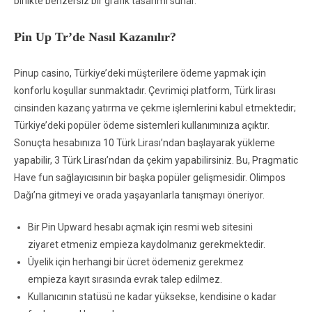
birlikte benzersiz bir grafik tasarımı sunar.
Pin Up Tr’de Nasıl Kazanılır?
Pinup casino, Türkiye’deki müşterilere ödeme yapmak için
konforlu koşullar sunmaktadır. Çevrimiçi platform, Türk lirası
cinsinden kazanç yatırma ve çekme işlemlerini kabul etmektedir;
Türkiye’deki popüler ödeme sistemleri kullanımınıza açıktır.
Sonuçta hesabınıza 10 Türk Lirası’ndan başlayarak yükleme
yapabilir, 3 Türk Lirası’ndan da çekim yapabilirsiniz. Bu, Pragmatic
Have fun sağlayıcısının bir başka popüler gelişmesidir. Olimpos
Dağı’na gitmeyi ve orada yaşayanlarla tanışmayı öneriyor.
Bir Pin Upward hesabı açmak için resmi web sitesini
ziyaret etmeniz empieza kaydolmanız gerekmektedir.
Üyelik için herhangi bir ücret ödemeniz gerekmez
empieza kayıt sırasında evrak talep edilmez.
Kullanıcının statüsü ne kadar yüksekse, kendisine o kadar