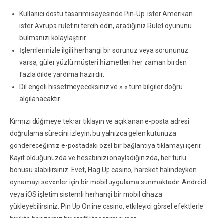
Kullanıcı dostu tasarımı sayesinde Pin-Up, ister Amerikan
ister Avrupa ruletini tercih edin, aradığınız Rulet oyununu
bulmanızı kolaylaştırır.
İşlemlerinizle ilgili herhangi bir sorunuz veya sorununuz
varsa, güler yüzlü müşteri hizmetleri her zaman birden
fazla dilde yardıma hazırdır.
Dil engeli hissetmeyeceksiniz ve » « tüm bilgiler doğru
algılanacaktır.
Kırmızı düğmeye tekrar tıklayın ve açıklanan e-posta adresi
doğrulama sürecini izleyin; bu yalnızca gelen kutunuza
göndereceğimiz e-postadaki özel bir bağlantıya tıklamayı içerir.
Kayıt olduğunuzda ve hesabınızı onayladığınızda, her türlü
bonusu alabilirsiniz. Evet, Flag Up casino, hareket halindeyken
oynamayı sevenler için bir mobil uygulama sunmaktadır. Android
veya iOS işletim sistemli herhangi bir mobil cihaza
yükleyebilirsiniz. Pin Up Online casino, etkileyici görsel efektlerle