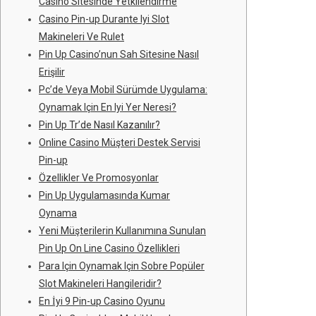
Casino Sitesinde Yetkilendirme
Casino Pin-up Durante Iyi Slot
Makineleri Ve Rulet
Pin Up Casino’nun Sah Sitesine Nasıl
Erişilir
Pc’de Veya Mobil Sürümde Uygulama:
Oynamak Için En Iyi Yer Neresi?
Pin Up Tr’de Nasıl Kazanılır?
Online Casino Müşteri Destek Servisi
Pin-up
Özellikler Ve Promosyonlar
Pin Up Uygulamasında Kumar
Oynama
Yeni Müşterilerin Kullanımına Sunulan
Pin Up On Line Casino Özellikleri
Para Için Oynamak Için Sobre Popüler
Slot Makineleri Hangileridir?
En İyi 9 Pin-up Casino Oyunu