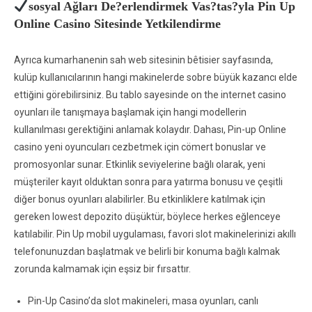
sosyal Ağları De?erlendirmek Vas?tas?yla Pin Up
Online Casino Sitesinde Yetkilendirme
Ayrıca kumarhanenin sah web sitesinin bêtisier sayfasında,
kulüp kullanıcılarının hangi makinelerde sobre büyük kazancı elde
ettiğini görebilirsiniz. Bu tablo sayesinde on the internet casino
oyunları ile tanışmaya başlamak için hangi modellerin
kullanılması gerektiğini anlamak kolaydır. Dahası, Pin-up Online
casino yeni oyuncuları cezbetmek için cömert bonuslar ve
promosyonlar sunar. Etkinlik seviyelerine bağlı olarak, yeni
müşteriler kayıt olduktan sonra para yatırma bonusu ve çeşitli
diğer bonus oyunları alabilirler. Bu etkinliklere katılmak için
gereken lowest depozito düşüktür, böylece herkes eğlenceye
katılabilir. Pin Up mobil uygulaması, favori slot makinelerinizi akıllı
telefonunuzdan başlatmak ve belirli bir konuma bağlı kalmak
zorunda kalmamak için eşsiz bir fırsattır.
Pin-Up Casino’da slot makineleri, masa oyunları, canlı