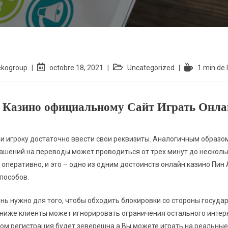
ekogroup
octobre 18, 2021
Uncategorized
1 min de 
п Казино официальному Сайт Играть Онл
и игроку достаточно ввести свои реквизиты. Аналогичным образ
ашений на переводы может проводиться от трех минут до нескольк
оперативно, и это – одно из одним достоинств онлайн казино Пин 
пособов.
нь нужно для того, чтобы обходить блокировки со стороны госуда
 ниже клиенты может игнорировать ограничения остального интер
том регистрация будет зеверешна а Вы можете играть на реальные