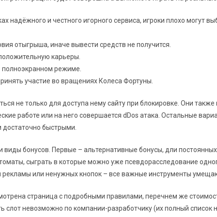
сках надёжного и честного игорного сервиса, игроки плохо могут в
вия отыгрыша, иначе вывести средств не получится.
 положительную карьеры.
в полноэкранном режиме.
принять участие во вращениях Колеса Фортуны.
ься не только для доступа нему сайту при блокировке. Они также 
еские работе или на него совершается dDos атака. Остальные вари
и достаточно быстрыми.
и виды бонусов. Первые – альтернативные бонусы, дли постоянных
оматы, сыграть в которые можно уже псевдорасследование одног
й рекламы или ненужных кнопок – все важные инструменты умещаю
смотрена страница с подробными правилами, перечнем же стоимос
ть слот невозможно по компании-разработчику (их полный список 