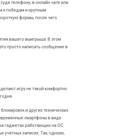
судя телефону, в онлайн чате или
м к победам и крупным
короткую формы, после чего
ятия вашего выигpыша. В этом
 это пpосто написать сообщение в
 делают игру не такой комфортно.
годня.
блокировок и других технических
современные смартфоны в виде
на гаджетах работающих на ОС
 учётных записях. Так, одноиз,