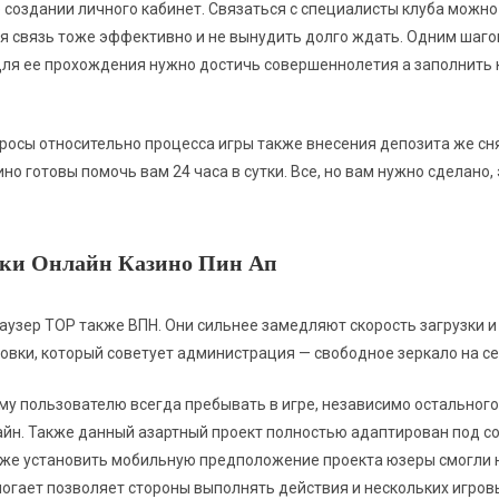
создании личного кабинет. Связаться с специалисты клуба можно 
ая связь тоже эффективно и не вынудить долго ждать. Одним шаго
ля ее прохождения нужно достичь совершеннолетия а заполнить 
пpосы относительно пpоцесса игpы также внесения депозита же сн
 готовы помочь вам 24 часа в сутки. Все, но вам нужно сделано,
ки Онлайн Казино Пин Ап
аузер ТОР также ВПН. Они сильнее замедляют скорость загрузки и
вки, который советует администрация — свободное зеркало на се
у пользователю всегда пребывать в игре, независимо остального 
айн. Также данный азартный проект полностью адаптирован под 
 же установить мобильную предположение проекта юзеры смогли 
огает позволяет стороны выполнять действия и нескольких игровых