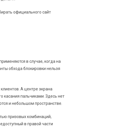
ыбирать официального сайт
применяются в случае, когда на
анты обхода блокировки нельзя
 клиентов. А центре экрана
о касания пальчиками. Здесь нет
тся и небольшом пространстве.
тью призовых комбинаций,
недоступный в правой части