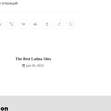
и операций.
The Best Latina Sites
juin 30, 2022
ion