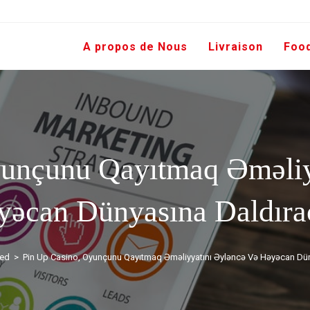
A propos de Nous
Livraison
Foo
yunçunu Qayıtmaq Əməliy
yəcan Dünyasına Daldıra
zed
>
Pin Up Casino, Oyunçunu Qayıtmaq Əməliyyatını Əyləncə Və Həyəcan Dü