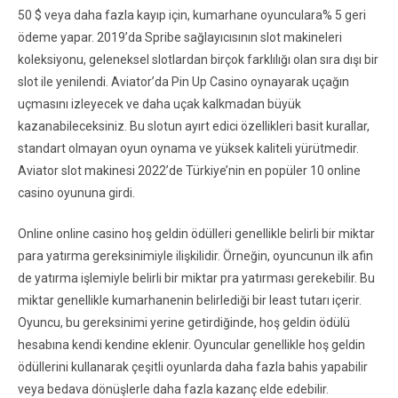
50 $ veya daha fazla kayıp için, kumarhane oyunculara% 5 geri
ödeme yapar. 2019’da Spribe sağlayıcısının slot makineleri
koleksiyonu, geleneksel slotlardan birçok farklılığı olan sıra dışı bir
slot ile yenilendi. Aviator’da Pin Up Casino oynayarak uçağın
uçmasını izleyecek ve daha uçak kalkmadan büyük
kazanabileceksiniz. Bu slotun ayırt edici özellikleri basit kurallar,
standart olmayan oyun oynama ve yüksek kaliteli yürütmedir.
Aviator slot makinesi 2022’de Türkiye’nin en popüler 10 online
casino oyununa girdi.
Online online casino hoş geldin ödülleri genellikle belirli bir miktar
para yatırma gereksinimiyle ilişkilidir. Örneğin, oyuncunun ilk afin
de yatırma işlemiyle belirli bir miktar pra yatırması gerekebilir. Bu
miktar genellikle kumarhanenin belirlediği bir least tutarı içerir.
Oyuncu, bu gereksinimi yerine getirdiğinde, hoş geldin ödülü
hesabına kendi kendine eklenir. Oyuncular genellikle hoş geldin
ödüllerini kullanarak çeşitli oyunlarda daha fazla bahis yapabilir
veya bedava dönüşlerle daha fazla kazanç elde edebilir.