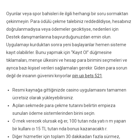
Oyunlar veya spor bahisleri ile ilgili herhangi bir soru sormaktan
çekinmeyin. Para ödülü çekme talebiniz reddedildiyse, hesabınız
doğrulanmadıysa veya ödemeler geciktiyse, nedenleri için
Destek danışmanlarına başvurduğunuzdan emin olun.
Uygulamayı kurduktan sonra yeni başlayanlar hemen sisteme
kayıt olabilirler. Bunu yapmak için “Kayıt Ol” düğmesine
tıklamaları, menşe ülkesini ve hesap para birimini seçmeleri ve
ayrıca bazı kişisel verileri sağlamaları gerekir. Giden para sorun
değil de insanın güvenini kırıyorlar
pin up bets 521
.
Resmi kaynağa gittiğinizde casino uygulamasını tamamen
ücretsiz olarak yükleyebilirsiniz.
Açılan sekmede para çekme tutarını belirtin empieza
sunulan ödeme sistemlerinden birini seçin.
Ö rnek verecek olursak eğ er, 100 tutarı nda yatı rı m yapan
bir kullanı cı 15 TL tutarı nda bonus kazanacaktı r.
Diğer hizmetler için toplam 30 dakikadan fazla sürmez,