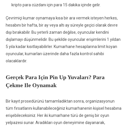
kripto para cüzdanı için para 15 dakika içinde gelir.
Çevrimiçi kumar oynamaya kısa bir ara vermek isteyen herkes,
hesabını bir hafta, bir ay veya altı ay süreyle geçici olarak devre
dışı bırakabilir. Bu yeterli zaman değilse, oyuncular kendini
dışlamayı düşünmelidir. Bu şekilde oyuncular erişimlerini 1 yıldan
5 yıla kadar kısıtlayabilirler. Kumarhane hesaplarına limit koyan
oyuncular, kumarları üzerinde daha fazla kontrol sahibi
olacaklardır.
Gerçek Para Için Pin Up Yuvaları? Para
Çekme Ile Oynamak
Bir kayıt prosedürünü tamamladıktan sonra, organizasyonun
tüm fırsatlarını kullanabileceğiniz kumarhanenin kişisel hesabına
erişebileceksiniz. Her iki kumarhane türü de geniş bir oyun
yelpazesi sunar. Aradıkları oyun deneyimine dayanarak,