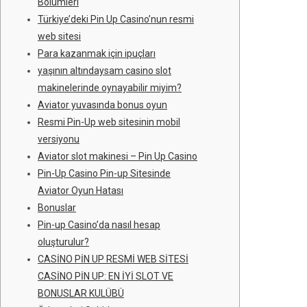
Bölümleri
Türkiye’deki Pin Up Casino’nun resmi
web sitesi
Para kazanmak için ipuçları
yaşının altındaysam casino slot
makinelerinde oynayabilir miyim?
Aviator yuvasında bonus oyun
Resmi Pin-Up web sitesinin mobil
versiyonu
Aviator slot makinesi – Pin Up Casino
Pin-Up Casino Pin-up Sitesinde
Aviator Oyun Hatası
Bonuslar
Pin-up Casino’da nasıl hesap
oluşturulur?
CASİNO PİN UP RESMİ WEB SİTESİ
CASİNO PİN UP: EN İYİ SLOT VE
BONUSLAR KULÜBÜ