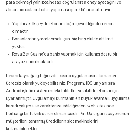
para çekmeyi yalnızca hesap doğrulanırsa onaylayacağını ve
alınan bonusların bahis yapılması gerektiğini unutmayın.
Yapılacak ilk şey, telefonun doğru çevrildiğinden emin
olmaktır.
Bonuslardan yararlanmak iç in, hiç bir ş ekilde alt limit
yoktur.
RoyalBet Casino’da bahis yapmak için kullanıcı dostu bir
arayüz sunulmaktadır.
Resmi kaynağa gittiğinizde casino uygulamasını tamamen
ücretsiz olarak yükleyebilirsiniz. Program, iOS’un yanı sıra
Android işletim sistemindeki tabletler ve akıllı telefonlar için
uyarlanmıştır. Uygulamayı kurmanın en büyük avantajı, uygulama
kararlı çalışma ile karakterize edildiğinden, web sitesinde
herhangi bir teknik sorun olmamasıdır. Pin-Up organizasyonunun
müşterileri, tanınmış üreticilerin slot makinelerini
kullanabilecekler.