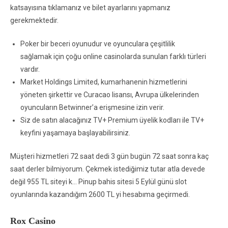
katsayısına tıklamanız ve bilet ayarlarını yapmanız
gerekmektedir.
Poker bir beceri oyunudur ve oyunculara çeşitlilik
sağlamak için çoğu online casinolarda sunulan farklı türleri
vardır.
Market Holdings Limited, kumarhanenin hizmetlerini
yöneten şirkettir ve Curacao lisansı, Avrupa ülkelerinden
oyuncuların Betwinner’a erişmesine izin verir.
Siz de satın alacağınız TV+ Premium üyelik kodları ile TV+
keyfini yaşamaya başlayabilirsiniz.
Müşteri hizmetleri 72 saat dedi 3 gün bugün 72 saat sonra kaç
saat derler bilmiyorum. Çekmek istediğimiz tutar atla devede
değil 955 TL siteyi k… Pinup bahis sitesi 5 Eylül günü slot
oyunlarında kazandığım 2600 TL yi hesabıma geçirmedi.
Rox Casino