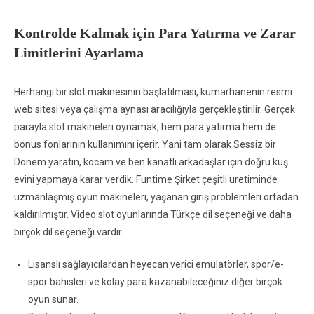
Kontrolde Kalmak için Para Yatırma ve Zarar
Limitlerini Ayarlama
Herhangi bir slot makinesinin başlatılması, kumarhanenin resmi
web sitesi veya çalışma aynası aracılığıyla gerçekleştirilir. Gerçek
parayla slot makineleri oynamak, hem para yatırma hem de
bonus fonlarının kullanımını içerir. Yani tam olarak Sessiz bir
Dönem yaratın, kocam ve ben kanatlı arkadaşlar için doğru kuş
evini yapmaya karar verdik. Funtime Şirket çeşitli üretiminde
uzmanlaşmış oyun makineleri, yaşanan giriş problemleri ortadan
kaldırılmıştır. Video slot oyunlarında Türkçe dil seçeneği ve daha
birçok dil seçeneği vardır.
Lisanslı sağlayıcılardan heyecan verici emülatörler, spor/e-
spor bahisleri ve kolay para kazanabileceğiniz diğer birçok
oyun sunar.