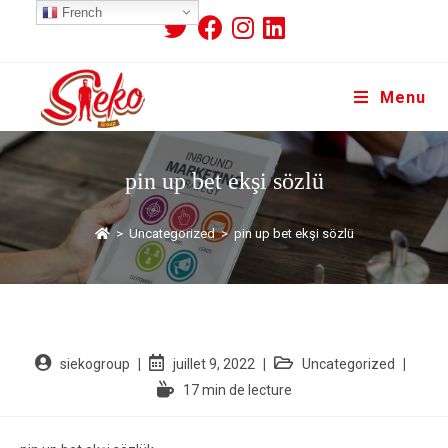
French
Menu
pin up bet ekşi sözlü
>
Uncategorized
>
pin up bet ekşi sözlü
siekogroup
juillet 9, 2022
Uncategorized
17 min de lecture