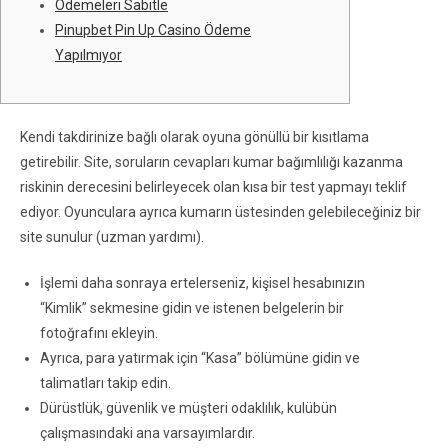
Ödemeleri Sabitle
Pinupbet Pin Up Casino Ödeme
Yapılmıyor
Kendi takdirinize bağlı olarak oyuna gönüllü bir kısıtlama
getirebilir. Site, soruların cevapları kumar bağımlılığı kazanma
riskinin derecesini belirleyecek olan kısa bir test yapmayı teklif
ediyor. Oyunculara ayrıca kumarın üstesinden gelebileceğiniz bir
site sunulur (uzman yardımı).
İşlemi daha sonraya ertelerseniz, kişisel hesabınızın
“Kimlik” sekmesine gidin ve istenen belgelerin bir
fotoğrafını ekleyin.
Ayrıca, para yatırmak için “Kasa” bölümüne gidin ve
talimatları takip edin.
Dürüstlük, güvenlik ve müşteri odaklılık, kulübün
çalışmasındaki ana varsayımlardır.