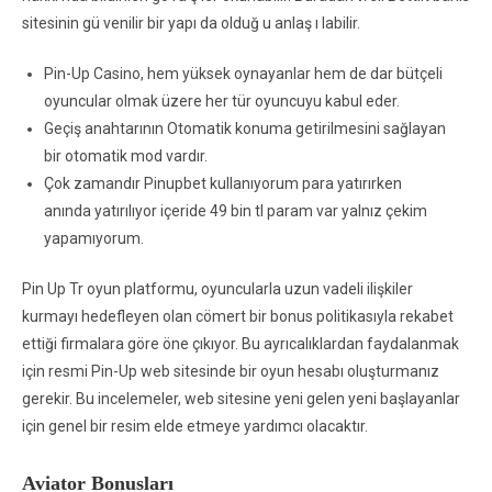
sitesinin gü venilir bir yapı da olduğ u anlaş ı labilir.
Pin-Up Casino, hem yüksek oynayanlar hem de dar bütçeli
oyuncular olmak üzere her tür oyuncuyu kabul eder.
Geçiş anahtarının Otomatik konuma getirilmesini sağlayan
bir otomatik mod vardır.
Çok zamandır Pinupbet kullanıyorum para yatırırken
anında yatırılıyor içeride 49 bin tl param var yalnız çekim
yapamıyorum.
Pin Up Tr oyun platformu, oyuncularla uzun vadeli ilişkiler
kurmayı hedefleyen olan cömert bir bonus politikasıyla rekabet
ettiği firmalara göre öne çıkıyor. Bu ayrıcalıklardan faydalanmak
için resmi Pin-Up web sitesinde bir oyun hesabı oluşturmanız
gerekir. Bu incelemeler, web sitesine yeni gelen yeni başlayanlar
için genel bir resim elde etmeye yardımcı olacaktır.
Aviator Bonusları