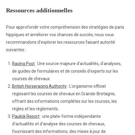
Ressources additionnelles
Pour approfondir votre compréhension des stratégies de paris
hippiques et améliorer vos chances de succès, nous vous
recommandons d’explorer les ressources faisant autorité
suivantes :
Racing Post
: Une source majeure d’actualités, d’analyses,
de guides de formulaires et de conseils d’experts sur les
courses de chevaux.
British Horseracing Authority
: L’organisme officiel
régissant les courses de chevaux en Grande-Bretagne,
offrant des informations complètes sur les courses, les
règles et les règlements.
Paulick Report
: une plate-forme indépendante
d’actualités et d’analyse des courses de chevaux,
fournissant des informations, des mises à jour de