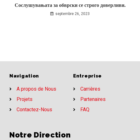
Сослушувањата за обврски се строго доверливи.
septembre 26, 2023
Navigation
Entreprise
A propos de Nous
Carrières
Projets
Partenaires
Contactez-Nous
FAQ
Notre Direction