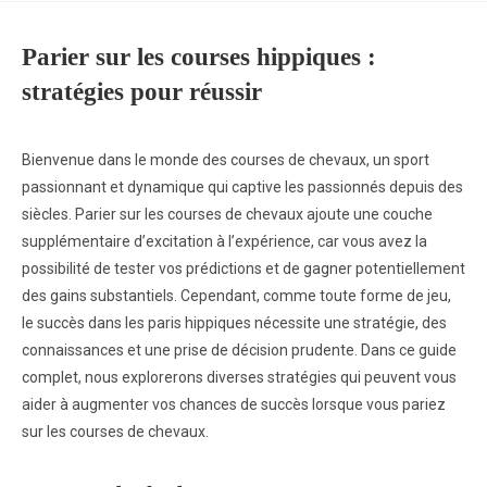
Parier sur les courses hippiques :
stratégies pour réussir
Bienvenue dans le monde des courses de chevaux, un sport
passionnant et dynamique qui captive les passionnés depuis des
siècles. Parier sur les courses de chevaux ajoute une couche
supplémentaire d’excitation à l’expérience, car vous avez la
possibilité de tester vos prédictions et de gagner potentiellement
des gains substantiels. Cependant, comme toute forme de jeu,
le succès dans les paris hippiques nécessite une stratégie, des
connaissances et une prise de décision prudente.
Dans ce guide
complet, nous explorerons diverses stratégies qui peuvent vous
aider à augmenter vos chances de succès lorsque vous pariez
sur les courses de chevaux.