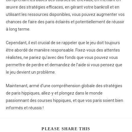
œuvre des stratégies efficaces, en gérant votre bankroll et en
utilisant les ressources disponibles, vous pouvez augmenter vos
chances de faire des paris éclairés et potentiellement de réussir
à long terme.
Cependant, il est crucial de se rappeler que le jeu doit toujours
être abordé de manière responsable. Fixez-vous des attentes
réalistes, ne pariez qu’avec des fonds que vous pouvez vous
permettre de perdre et demandez de l’aide si vous pensez que
le jeu devient un problème.
Maintenant, armé d’une compréhension globale des stratégies
de paris hippiques, allez-y et plongez dans le monde
passionnant des courses hippiques, et que vos paris soient bien
informés et réussis !
PLEASE SHARE THIS