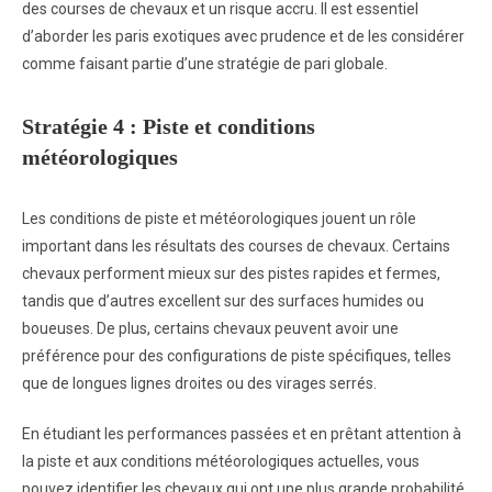
des courses de chevaux et un risque accru. Il est essentiel
d’aborder les paris exotiques avec prudence et de les considérer
comme faisant partie d’une stratégie de pari globale.
Stratégie 4 : Piste et conditions
météorologiques
Les conditions de piste et météorologiques jouent un rôle
important dans les résultats des courses de chevaux. Certains
chevaux performent mieux sur des pistes rapides et fermes,
tandis que d’autres excellent sur des surfaces humides ou
boueuses. De plus, certains chevaux peuvent avoir une
préférence pour des configurations de piste spécifiques, telles
que de longues lignes droites ou des virages serrés.
En étudiant les performances passées et en prêtant attention à
la piste et aux conditions météorologiques actuelles, vous
pouvez identifier les chevaux qui ont une plus grande probabilité