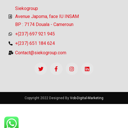
Siekogroup
Avenue Japoma, face IU INSAM
BP : 7174 Douala - Cameroun
+(237) 697 921 945
+(237) 651 184 624
Contact@siekogroup.com
Copyright 2022 Designed By
Vob-Digital-Marketing