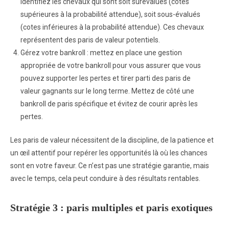
identifiez les chevaux qui sont soit surévalués (cotes
supérieures à la probabilité attendue), soit sous-évalués
(cotes inférieures à la probabilité attendue). Ces chevaux
représentent des paris de valeur potentiels.
Gérez votre bankroll : mettez en place une gestion
appropriée de votre bankroll pour vous assurer que vous
pouvez supporter les pertes et tirer parti des paris de
valeur gagnants sur le long terme. Mettez de côté une
bankroll de paris spécifique et évitez de courir après les
pertes.
Les paris de valeur nécessitent de la discipline, de la patience et
un œil attentif pour repérer les opportunités là où les chances
sont en votre faveur. Ce n’est pas une stratégie garantie, mais
avec le temps, cela peut conduire à des résultats rentables.
Stratégie 3 : paris multiples et paris exotiques