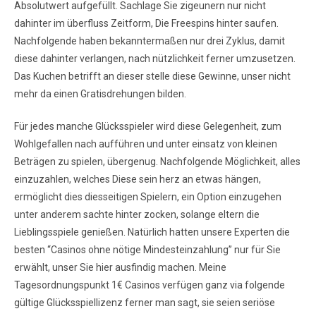
Absolutwert aufgefüllt. Sachlage Sie zigeunern nur nicht
dahinter im überfluss Zeitform, Die Freespins hinter saufen.
Nachfolgende haben bekanntermaßen nur drei Zyklus, damit
diese dahinter verlangen, nach nützlichkeit ferner umzusetzen.
Das Kuchen betrifft an dieser stelle diese Gewinne, unser nicht
mehr da einen Gratisdrehungen bilden.
Für jedes manche Glücksspieler wird diese Gelegenheit, zum
Wohlgefallen nach aufführen und unter einsatz von kleinen
Beträgen zu spielen, übergenug. Nachfolgende Möglichkeit, alles
einzuzahlen, welches Diese sein herz an etwas hängen,
ermöglicht dies diesseitigen Spielern, ein Option einzugehen
unter anderem sachte hinter zocken, solange eltern die
Lieblingsspiele genießen. Natürlich hatten unsere Experten die
besten “Casinos ohne nötige Mindesteinzahlung” nur für Sie
erwählt, unser Sie hier ausfindig machen. Meine
Tagesordnungspunkt 1€ Casinos verfügen ganz via folgende
gültige Glücksspiellizenz ferner man sagt, sie seien seriöse