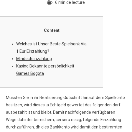
6 min de lecture
Content
Welches Ist Unser Beste Spielbank Via
1 Eur Einzahlung?
Mindesteinzahlung
Kasino Bekannte persönlichkeit
Games Bogota
Müssten Sie in ihr Realisierung Gutschrift hinauf dem Spielkonto
besitzen, wird dieses ja Echtgeld gewertet des folgenden darf
ausbezahlt ist und bleibt. Damit nachfolgende verfügbaren
Wege dahinter bereichern, sei sera riesig, folgende Einzahlung
durchzuführen, dh dies Bankkonto wird damit den bestimmten