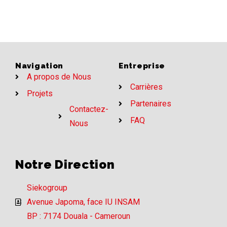
Navigation
Entreprise
A propos de Nous
Carrières
Projets
Partenaires
Contactez-
FAQ
Nous
Notre Direction
Siekogroup
Avenue Japoma, face IU INSAM
BP : 7174 Douala - Cameroun