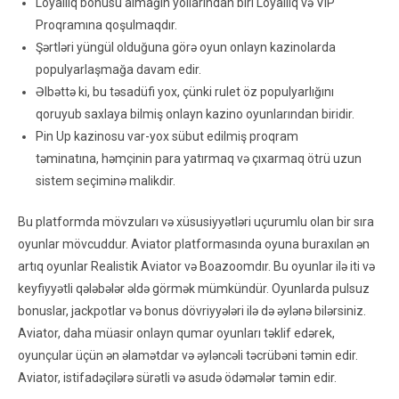
Loyallıq bonusu almağın yollarından biri Loyallıq və VIP
Proqramına qoşulmaqdır.
Şərtləri yüngül olduğuna görə oyun onlayn kazinolarda
populyarlaşmağa davam edir.
Əlbəttə ki, bu təsadüfi yox, çünki rulet öz populyarlığını
qoruyub saxlaya bilmiş onlayn kazino oyunlarından biridir.
Pin Up kazinosu var-yox sübut edilmiş proqram
təminatına, həmçinin para yatırmaq və çıxarmaq ötrü uzun
sistem seçiminə malikdir.
Bu platformda mövzuları və xüsusiyyətləri uçurumlu olan bir sıra
oyunlar mövcuddur. Aviator platformasında oyuna buraxılan ən
artıq oyunlar Realistik Aviator və Boazoomdır. Bu oyunlar ilə iti və
keyfiyyətli qələbələr əldə görmək mümkündür. Oyunlarda pulsuz
bonuslar, jackpotlar və bonus dövriyyələri ilə də əylənə bilərsiniz.
Aviator, daha müasir onlayn qumar oyunları təklif edərek,
oyunçular üçün ən əlamətdar və əyləncəli təcrübəni təmin edir.
Aviator, istifadəçilərə sürətli və asudə ödəmələr təmin edir.