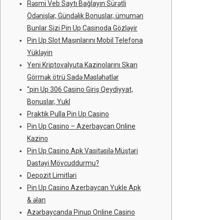
Rəsmi Veb Saytı Bağlayın️ Sürətli
Ödənişlər, Gündəlik Bonuslar, ümumən
Bunlar Sizi Pin Up Casinoda Gözləyir
Pin Up Slot Maşınlarını Mobil Telefona
Yükləyin
Yeni Kriptovalyuta Kazinolarını Skan
Görmək ötrü Sadə Məsləhətlər
“pin Up 306 Casino Giriş Qeydiyyat,
Bonuslar, Yukl
Praktik Pulla Pin Up Casino
Pin Up Casino – Azerbaycan Online
Kazino
Pin Up Casino Apk Vasitəsilə Müştəri
Dəstəyi Mövcuddurmu?
Depozit Limitləri
Pin Up Casino Azerbaycan Yukle Apk
& əlan
Azərbaycanda Pinup Online Casino