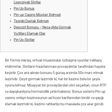
Lisenziyalı Slotlar
Pin Up Bonus
Pin-up Casino Müştəri Xidməti
Texniki Dəstək Xidməti
Depozit Bonusu – Necə Əldə Görmək
Və Mərc Eləmək Olar
Pin Up Slotlar
Bir forma olaraq, virtual müəssisələr özbaşına oyunlar irəliləyiş
etdirmirlər. Slotların hazırlanması provayderlər tərəfindən həyata
keçirilir. Çox ara alınan bonusu 5 günəş ərzində 50x mərc etmək
lazımdır. Qeyd görmək lazımdır ki, hər bir kazino belə bir şeylə
öyünə bilməz. Müəyyən bir provayderdən slot seçərkən, onun RTP
və dəyişkənliyinə hörmətcillik yetirməlisiniz. Bonus sistemi Pin-up
casino onlayn kazinosunun əsl kozır kartlarından biridir və qayğı
eləmək lazımdır ki, kazino rəhbərliyi bu məsələdə çox əsər görüb.