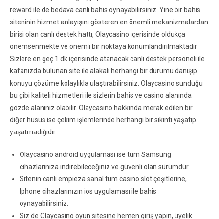
reward ile de bedava canlı bahis oynayabilirsiniz. Yine bir bahis
siteninin hizmet anlayışını gösteren en önemli mekanizmalardan
birisi olan canlı destek hattı, Olaycasino içerisinde oldukça
önemsenmekte ve önemli bir noktaya konumlandırılmaktadır.
Sizlere en geç 1 dk içerisinde atanacak canlı destek personeli ile
kafanızda bulunan site ile alakalı herhangi bir durumu danışıp
konuyu çözüme kolaylıkla ulaştırabilirsiniz. Olaycasino sunduğu
bu gibi kaliteli hizmetleri ile sizlerin bahis ve casino alanında
gözde alanınız olabilir. Olaycasino hakkında merak edilen bir
diğer husus ise çekim işlemlerinde herhangi bir sıkıntı yaşatıp
yaşatmadığıdır.
Olaycasino android uygulaması ise tüm Samsung
cihazlarınıza indirebileceğiniz ve güvenli olan sürümdür.
Sitenin canlı empieza sanal tüm casino slot çeşitlerine,
Iphone cihazlarınızın ios uygulaması ile bahis
oynayabilirsiniz.
Siz de Olaycasino oyun sitesine hemen giriş yapın, üyelik