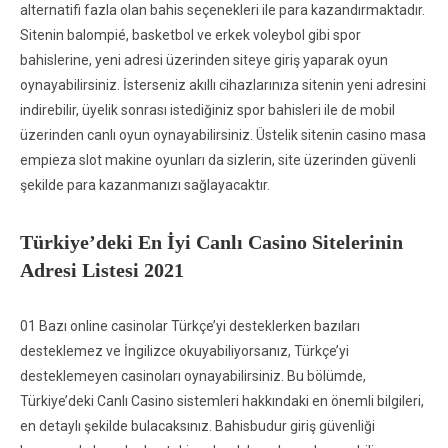
alternatifi fazla olan bahis seçenekleri ile para kazandırmaktadır.
Sitenin balompié, basketbol ve erkek voleybol gibi spor
bahislerine, yeni adresi üzerinden siteye giriş yaparak oyun
oynayabilirsiniz. İsterseniz akıllı cihazlarınıza sitenin yeni adresini
indirebilir, üyelik sonrası istediğiniz spor bahisleri ile de mobil
üzerinden canlı oyun oynayabilirsiniz. Üstelik sitenin casino masa
empieza slot makine oyunları da sizlerin, site üzerinden güvenli
şekilde para kazanmanızı sağlayacaktır.
Türkiye’deki En İyi Canlı Casino Sitelerinin
Adresi Listesi 2021
01 Bazı online casinolar Türkçe’yi desteklerken bazıları
desteklemez ve İngilizce okuyabiliyorsanız, Türkçe’yi
desteklemeyen casinoları oynayabilirsiniz. Bu bölümde,
Türkiye’deki Canlı Casino sistemleri hakkındaki en önemli bilgileri,
en detaylı şekilde bulacaksınız. Bahisbudur giriş güvenliği