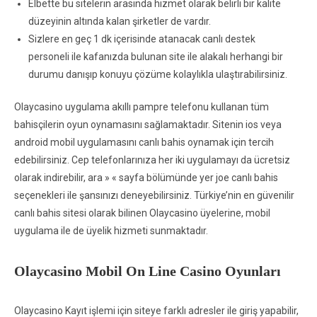
Elbette bu sitelerin arasında hizmet olarak belirli bir kalite
düzeyinin altında kalan şirketler de vardır.
Sizlere en geç 1 dk içerisinde atanacak canlı destek
personeli ile kafanızda bulunan site ile alakalı herhangi bir
durumu danışıp konuyu çözüme kolaylıkla ulaştırabilirsiniz.
Olaycasino uygulama akıllı pampre telefonu kullanan tüm
bahisçilerin oyun oynamasını sağlamaktadır. Sitenin ios veya
android mobil uygulamasını canlı bahis oynamak için tercih
edebilirsiniz. Cep telefonlarınıza her iki uygulamayı da ücretsiz
olarak indirebilir, ara » « sayfa bölümünde yer joe canlı bahis
seçenekleri ile şansınızı deneyebilirsiniz. Türkiye’nin en güvenilir
canlı bahis sitesi olarak bilinen Olaycasino üyelerine, mobil
uygulama ile de üyelik hizmeti sunmaktadır.
Olaycasino Mobil On Line Casino Oyunları
Olaycasino Kayıt işlemi için siteye farklı adresler ile giriş yapabilir,