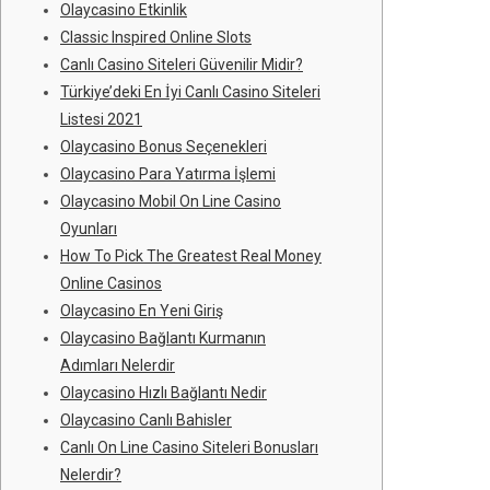
Olaycasino Etkinlik
Classic Inspired Online Slots
Canlı Casino Siteleri Güvenilir Midir?
Türkiye’deki En İyi Canlı Casino Siteleri
Listesi 2021
Olaycasino Bonus Seçenekleri
Olaycasino Para Yatırma İşlemi
Olaycasino Mobil On Line Casino
Oyunları
How To Pick The Greatest Real Money
Online Casinos
Olaycasino En Yeni Giriş
Olaycasino Bağlantı Kurmanın
Adımları Nelerdir
Olaycasino Hızlı Bağlantı Nedir
Olaycasino Canlı Bahisler
Canlı On Line Casino Siteleri Bonusları
Nelerdir?