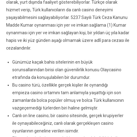
olarak, yurt dışında faaliyet gösterebiliyorlar. Türkçe olarak
hizmet verip, Türk kullanıcıların da canlı casino deneyimi
yaşayabilmesini sağlayabiliyorlar. 5237 Sayılı Türk Ceza Kanunu
Madde Kumar oynanması için yer ve imkan sağlama (1) Kumar
oynanması için yer ve imkan sağlayan kişi, bir yıldan üç yıla kadar
hapis ve iki yüz günden aşağı olmamak üzere adlî para cezası ile
cezalandırılır.
Günümüz kaçak bahis sitelerinin en büyük
sorunsallarından birisi olan güvenilirlik konusu Olaycasino
etrafında da konuşulabilen bir durumdur.
Bu casino türü, özellikle gerçek kişiler ile oynandığı
empieza casino ortamını tam anlamıyla yaşattığı için son
zamanlarda bolca popüler olmuş ve bolca Türk kullanıcının
vazgeçemediği türlerden biri haline gelmiştir.
Canlı on line casino; bir casino sitesinde, gerçek krupiyerler
ile oynayabileceğiniz, canlı olarak gerçekleşen casino
oyunlarının geneline verilen isimdir.