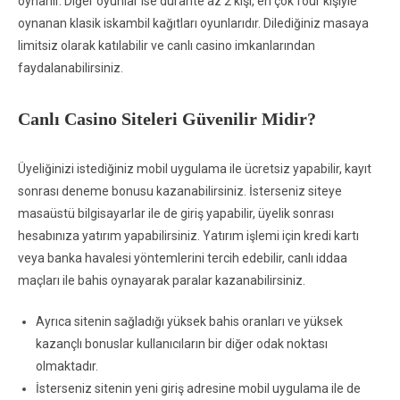
oynanır. Diğer oyunlar ise durante az 2 kişi, en çok four kişiyle
oynanan klasik iskambil kağıtları oyunlarıdır. Dilediğiniz masaya
limitsiz olarak katılabilir ve canlı casino imkanlarından
faydalanabilirsiniz.
Canlı Casino Siteleri Güvenilir Midir?
Üyeliğinizi istediğiniz mobil uygulama ile ücretsiz yapabilir, kayıt
sonrası deneme bonusu kazanabilirsiniz. İsterseniz siteye
masaüstü bilgisayarlar ile de giriş yapabilir, üyelik sonrası
hesabınıza yatırım yapabilirsiniz. Yatırım işlemi için kredi kartı
veya banka havalesi yöntemlerini tercih edebilir, canlı iddaa
maçları ile bahis oynayarak paralar kazanabilirsiniz.
Ayrıca sitenin sağladığı yüksek bahis oranları ve yüksek
kazançlı bonuslar kullanıcıların bir diğer odak noktası
olmaktadır.
İsterseniz sitenin yeni giriş adresine mobil uygulama ile de