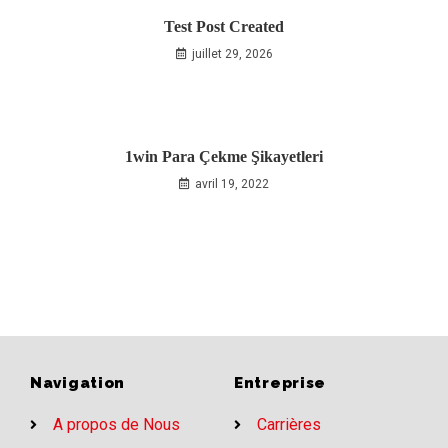
Test Post Created
juillet 29, 2026
1win Para Çekme Şikayetleri
avril 19, 2022
Navigation
Entreprise
A propos de Nous
Carrières