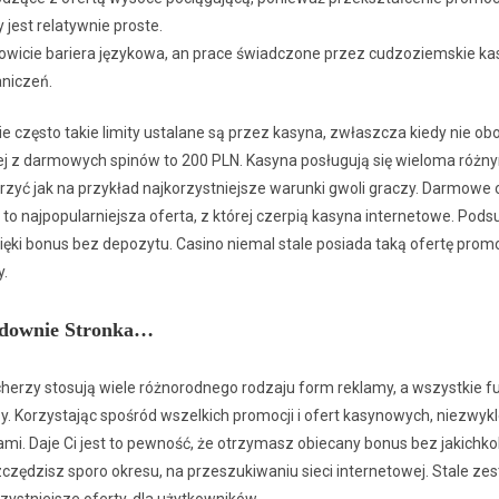
jest relatywnie proste.
kowicie bariera językowa, an prace świadczone przez cudzoziemskie k
aniczeń.
ie często takie limity ustalane są przez kasyna, zwłaszcza kiedy nie o
 z darmowych spinów to 200 PLN. Kasyna posługują się wieloma różny
rzyć jak na przykład najkorzystniejsze warunki gwoli graczy. Darmowe
to najpopularniejsza oferta, z której czerpią kasyna internetowe. Pods
ęki bonus bez depozytu. Casino niemal stale posiada taką ofertę pro
y.
udownie Stronka…
erzy stosują wiele różnorodnego rodzaju form reklamy, a wszystkie 
. Korzystając spośród wszelkich promocji i ofert kasynowych, niezwyk
i. Daje Ci jest to pewność, że otrzymasz obiecany bonus bez jakichko
zczędzisz sporo okresu, na przeszukiwaniu sieci internetowej. Stale z