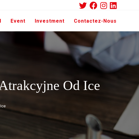
d
Event
Investment
Contactez-Nous
Atrakcyjne Od Ice
Ice