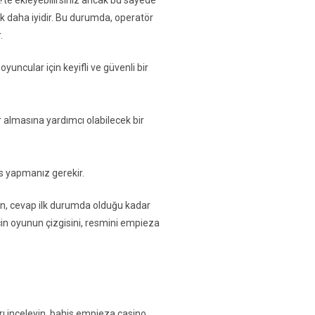
e?te ekleyebilirsiniz ancak bu sayede
ak daha iyidir. Bu durumda, operatör
.
yuncular için keyifli ve güvenli bir
ar almasına yardımcı olabilecek bir
s yapmanız gerekir.
ken, cevap ilk durumda olduğu kadar
çin oyunun çizgisini, resmini empieza
arı inceleyin, bahis empieza casino