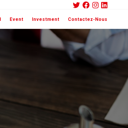
d
Event
Investment
Contactez-Nous