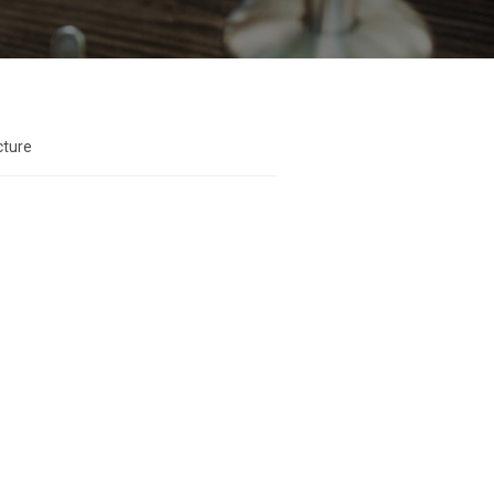
cture