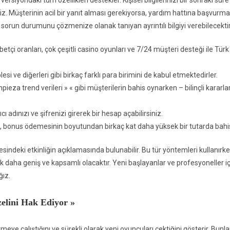
siyondaki tüm özellikleri destekler. Kişisel bilgilerinizi bir sonraki sür
niz. Müşterinin acil bir yanıt alması gerekiyorsa, yardım hattına başvurm
 ve sorun durumunu çözmenize olanak tanıyan ayrıntılı bilgiyi verebilecektir
etçi oranları, çok çeşitli casino oyunları ve 7/24 müşteri desteği ile Türk o
i ve diğerleri gibi birkaç farklı para birimini de kabul etmektedirler.
empieza trend verileri » « gibi müşterilerin bahis oynarken – bilinçli kararl
ı adınızı ve şifrenizi girerek bir hesap açabilirsiniz.
, bonus ödemesinin boyutundan birkaç kat daha yüksek bir tutarda bahi
sindeki etkinliğin açıklamasında bulunabilir. Bu tür yöntemleri kullanır
k daha geniş ve kapsamlı olacaktır. Yeni başlayanlar ve profesyoneller i
ğız.
elini Hak Ediyor »
meye çalıştığını ve sürekli olarak yeni oyuncuları çektiğini gösterir. Bunl