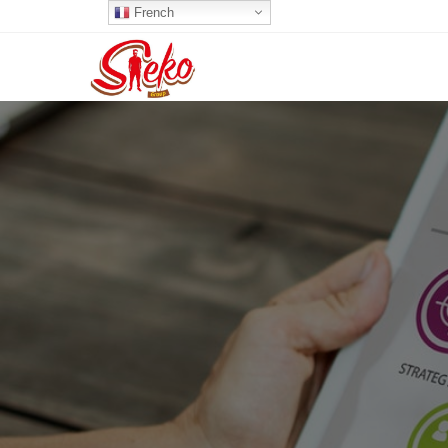
French