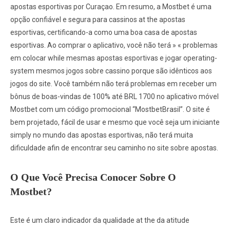
apostas esportivas por Curaçao. Em resumo, a Mostbet é uma
opção confiável e segura para cassinos at the apostas
esportivas, certificando-a como uma boa casa de apostas
esportivas. Ao comprar o aplicativo, você não terá » « problemas
em colocar while mesmas apostas esportivas e jogar operating-
system mesmos jogos sobre cassino porque são idênticos aos
jogos do site. Você também não terá problemas em receber um
bônus de boas-vindas de 100% até BRL 1700 no aplicativo móvel
Mostbet com um código promocional “MostbetBrasil”. O site é
bem projetado, fácil de usar e mesmo que você seja um iniciante
simply no mundo das apostas esportivas, não terá muita
dificuldade afin de encontrar seu caminho no site sobre apostas.
O Que Você Precisa Conocer Sobre O
Mostbet?
Este é um claro indicador da qualidade at the da atitude