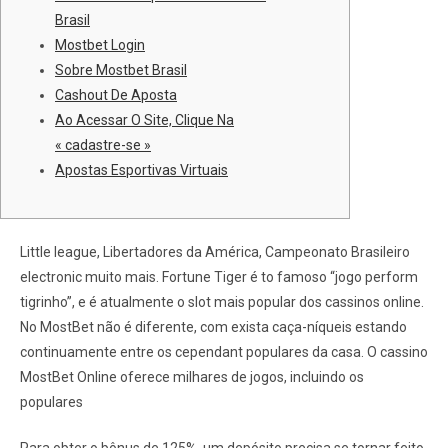
Brasil
Mostbet Login
Sobre Mostbet Brasil
Cashout De Aposta
Ao Acessar O Site, Clique Na
« cadastre-se »
Apostas Esportivas Virtuais
Little league, Libertadores da América, Campeonato Brasileiro
electronic muito mais. Fortune Tiger é to famoso “jogo perform
tigrinho”, e é atualmente o slot mais popular dos cassinos online.
No MostBet não é diferente, com exista caça-níqueis estando
continuamente entre os cependant populares da casa. O cassino
MostBet Online oferece milhares de jogos, incluindo os
populares