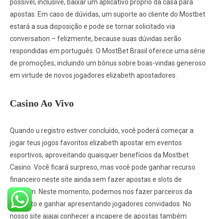
possível, inclusive, baixar um aplicativo próprio da casa para
apostas. Em caso de dúvidas, um suporte ao cliente do Mostbet
estará a sua disposição e pode se tornar solicitado via
conversation – felizmente, because suas dúvidas serão
respondidas em português. O MostBet Brasil oferece uma série
de promoções, incluindo um bônus sobre boas-vindas generoso
em virtude de novos jogadores elizabeth apostadores.
Casino Ao Vivo
Quando u registro estiver concluído, você poderá começar a
jogar teus jogos favoritos elizabeth apostar em eventos
esportivos, aproveitando quaisquer benefícios da Mostbet
Casino. Você ficará surpreso, mas você pode ganhar recurso
financeiro neste site ainda sem fazer apostas e slots de
rolagem. Neste momento, podemos nos fazer parceiros da
proyecto e ganhar apresentando jogadores convidados. No
nosso site ajajai conhecer a incapere de apostas também