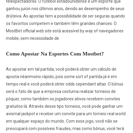
telespectadores. O futebol estadounidense é um esporte que
ganhou juicio nos últimos anos, devido ao desempenho de seus
drūteiva. As apostas tem a possibilidade de ser seguras quando
os favoritos competem e também têm grandes chances. O
MostBet official web site está acessível by way of navegadores
mobile, sem necessidade de
Como Apostar Na Esportes Com Mostbet?
Ao apostar em tal partida, você poderá obter um cálculo de
aposta néanmoins rápido, pois some sort of partida já é em
tempo real e você poderá obter odds cependant altas. O bônus
será o fato de que a empresa costuma realizar torneios de
pôquer, como também os jogadores ativos recebem convites
gratuitos lá. Através desse tipo torneios, você pode ganhar um
avismal jackpot e receber um convite para um torneio real world
em qualquer espaço do mundo. Com esse jogo, você não se
preocupará com possíveis fraudes, mas como bônus, você terá