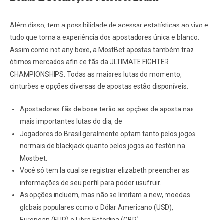
Além disso, tem a possibilidade de acessar estatísticas ao vivo e
tudo que torna a experiência dos apostadores única e blando.
Assim como not any boxe, a MostBet apostas também traz
ótimos mercados afin de fãs da ULTIMATE FIGHTER
CHAMPIONSHIPS. Todas as maiores lutas do momento,
cinturões e opções diversas de apostas estão disponíveis.
Apostadores fãs de boxe terão as opções de aposta nas
mais importantes lutas do dia, de
Jogadores do Brasil geralmente optam tanto pelos jogos
normais de blackjack quanto pelos jogos ao festón na
Mostbet.
Você só tem la cual se registrar elizabeth preencher as
informações de seu perfil para poder usufruir.
As opções incluem, mas não se limitam a new, moedas
globais populares como o Dólar Americano (USD),
European (EUR) e Libra Esterlina (GBP).