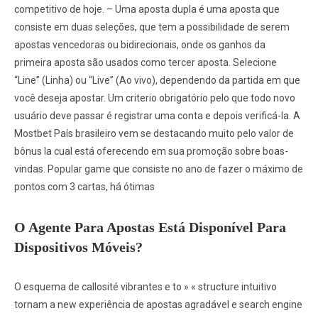
competitivo de hoje. – Uma aposta dupla é uma aposta que
consiste em duas seleções, que tem a possibilidade de serem
apostas vencedoras ou bidirecionais, onde os ganhos da
primeira aposta são usados como tercer aposta. Selecione
“Line” (Linha) ou “Live” (Ao vivo), dependendo da partida em que
você deseja apostar. Um criterio obrigatório pelo que todo novo
usuário deve passar é registrar uma conta e depois verificá-la. A
Mostbet País brasileiro vem se destacando muito pelo valor de
bônus la cual está oferecendo em sua promoção sobre boas-
vindas. Popular game que consiste no ano de fazer o máximo de
pontos com 3 cartas, há ótimas
O Agente Para Apostas Está Disponível Para
Dispositivos Móveis?
O esquema de callosité vibrantes e to » « structure intuitivo
tornam a new experiência de apostas agradável e search engine