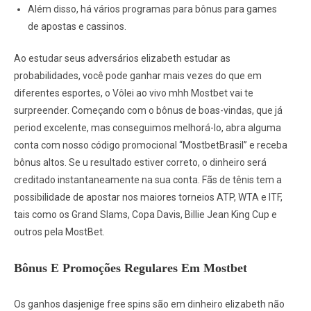
Além disso, há vários programas para bônus para games
de apostas e cassinos.
Ao estudar seus adversários elizabeth estudar as
probabilidades, você pode ganhar mais vezes do que em
diferentes esportes, o Vôlei ao vivo mhh Mostbet vai te
surpreender. Começando com o bônus de boas-vindas, que já
period excelente, mas conseguimos melhorá-lo, abra alguma
conta com nosso código promocional “MostbetBrasil” e receba
bônus altos. Se u resultado estiver correto, o dinheiro será
creditado instantaneamente na sua conta. Fãs de tênis tem a
possibilidade de apostar nos maiores torneios ATP, WTA e ITF,
tais como os Grand Slams, Copa Davis, Billie Jean King Cup e
outros pela MostBet.
Bônus E Promoções Regulares Em Mostbet
Os ganhos dasjenige free spins são em dinheiro elizabeth não