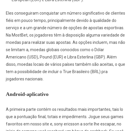
Eles conseguiram conquistar um número significativo de clientes
fiéis em pouco tempo, principalmente devido à qualidade do
serviço e a um grande número de opções de apostas esportivas.
Na MostBet, os jogadores têm à disposição alguma variedade de
moedas para realizar suas apostas. As opções incluem, mas não
se limitam a, moedas globais conocidos como o Dólar
Americano (USD), Pound (EUR) e Libra Esterlina (GBP). Além
disso, moedas locais de vários países também são aceitas, o que
tem a possibilidade de incluir o True Brasileiro (BRL) pra
jogadores nacionais.
Android-aplicativo
A primeira parte contém os resultados mais importantes, tais lo
que a pontuação final, totais e impediments. Jogue seus games
favoritos em nosso site e, sony ericsson a sorte lhe escapar, no