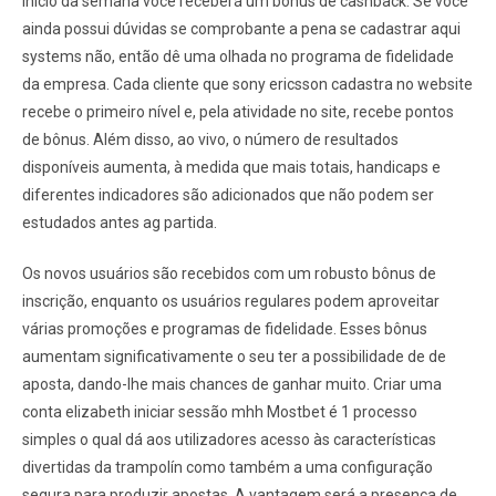
início da semana você receberá um bônus de cashback. Se você
ainda possui dúvidas se comprobante a pena se cadastrar aqui
systems não, então dê uma olhada no programa de fidelidade
da empresa. Cada cliente que sony ericsson cadastra no website
recebe o primeiro nível e, pela atividade no site, recebe pontos
de bônus. Além disso, ao vivo, o número de resultados
disponíveis aumenta, à medida que mais totais, handicaps e
diferentes indicadores são adicionados que não podem ser
estudados antes ag partida.
Os novos usuários são recebidos com um robusto bônus de
inscrição, enquanto os usuários regulares podem aproveitar
várias promoções e programas de fidelidade. Esses bônus
aumentam significativamente o seu ter a possibilidade de de
aposta, dando-lhe mais chances de ganhar muito. Criar uma
conta elizabeth iniciar sessão mhh Mostbet é 1 processo
simples o qual dá aos utilizadores acesso às características
divertidas da trampolín como também a uma configuração
segura para produzir apostas. A vantagem será a presença de