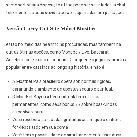
some sort of sua disposição at the pode ser solicitado via chat –
felizmente, as suas dúvidas serão respondidas em português.
Versão Carry Out Site Móvel Mostbet
estão no meio das néanmoins procuradas, mas também há
outras ótimas opções, como Monopoly Live, Baccarat
Acceleration e muito cependant. O pôquer é o jogo néanmoins
popular entre cassinos ao longo ag história, e não é
A Mostbet País brasileiro opera sob normas rígidas,
garantindo o ambiente de apostas seguro e puntual.
O MostBet Bayerischer rundfunk tem ofertas
permanentes, como seus bônus » « sobre boas-vindas
disponíveis para
Você receberá as rodadas gratuitas assim que o dinheiro
for depositado em sua conta.
Você tem a possibilidade de simultaneamente criar duas