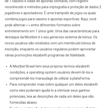
de 1 cassino e odaie de apostas confiável, com registro
reconhecido e métodos para criptografia e proteção de dados 2
jogadores e apostadores. É uma trampolín de jogos os quais
combina jogos para cassino e apostas esportivas. Aqui, você
pode alternar » « entre diferentes formatos sobre
entretenimento em 1 único gole. Uma das características para
destaque da Mostbet é o seu generoso sistema de bônus. Os
novos usuários são recebidos com um membrudo bônus de
inscrição, enquanto os usuários regulares podem aproveitar
várias promoções elizabeth programas de fidelidade.
A Mostbet Brasil tem seus próprios termos elizabeth
condições, e operating-system usuários devem lê-los e
compreendê-los maraudage de utilizar a plataforma.
Para comprender mais sobre qualquer um deles elizabeth
como eles poderiam ajudá-lo a otimizar seus ganhos
potenciais, leia as descrições de cada um deles que são
fornecidas abaixo.