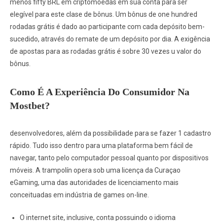
menos fifty BRL em criptomoedas em sua conta para ser
elegível para este clase de bônus. Um bônus de one hundred
rodadas grátis é dado ao participante com cada depósito bem-
sucedido, através do remate de um depósito por dia. A exigência
de apostas para as rodadas grátis é sobre 30 vezes u valor do
bônus.
Como É A Experiência Do Consumidor Na
Mostbet?
desenvolvedores, além da possibilidade para se fazer 1 cadastro
rápido. Tudo isso dentro para uma plataforma bem fácil de
navegar, tanto pelo computador pessoal quanto por dispositivos
móveis. A trampolín opera sob uma licença da Curaçao
eGaming, uma das autoridades de licenciamento mais
conceituadas em indústria de games on-line.
O internet site, inclusive, conta possuindo o idioma