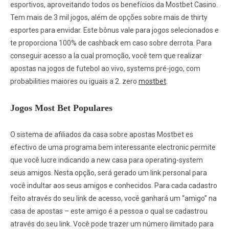
esportivos, aproveitando todos os benefícios da Mostbet Casino.
Tem mais de 3 mil jogos, além de opções sobre mais de thirty
esportes para envidar. Este bônus vale para jogos selecionados e
te proporciona 100% de cashback em caso sobre derrota. Para
conseguir acesso a la cual promoção, você tem que realizar
apostas na jogos de futebol ao vivo, systems pré-jogo, com
probabilities maiores ou iguais a 2. zero
mostbet
.
Jogos Most Bet Populares
O sistema de afiliados da casa sobre apostas Mostbet es
efectivo de uma programa bem interessante electronic permite
que você lucre indicando a new casa para operating-system
seus amigos. Nesta opção, será gerado um link personal para
você indultar aos seus amigos e conhecidos. Para cada cadastro
feito através do seu link de acesso, você ganhará um “amigo” na
casa de apostas – este amigo é a pessoa o qual se cadastrou
através do seu link. Você pode trazer um número ilimitado para