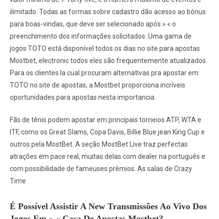
ilimitado. Todas as formas sobre cadastro dão acesso ao bônus
para boas-vindas, que deve ser selecionado após » « o
preenchimento dos informações solicitados. Uma gama de
jogos TOTO está disponível todos os dias no site para apostas
Mostbet, electronic todos eles são frequentemente atualizados.
Para os clientes la cual procuram alternativas pra apostar em
TOTO no site de apostas, a Mostbet proporciona incríveis
oportunidades para apostas nesta importancia.
Fãs de tênis podem apostar em principais torneios ATP, WTA e
ITF, como os Great Slams, Copa Davis, Billie Blue jean King Cup e
outros pela MostBet. A seção MostBet Live traz perfectas
atrações em pace real, muitas delas com dealer na português e
com possibilidade de fameuses prêmios. As salas de Crazy
Time
É Possível Assistir A New Transmissões Ao Vivo Dos
Jogos Em » « Casa De Apostas Mostbet?