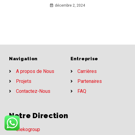
décembre 2, 2024
Navigation
Entreprise
A propos de Nous
Carrières
Projets
Partenaires
Contactez-Nous
FAQ
Notre Direction
Siekogroup