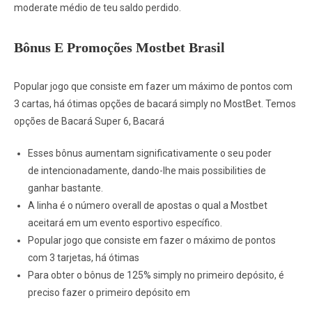
moderate médio de teu saldo perdido.
Bônus E Promoções Mostbet Brasil
Popular jogo que consiste em fazer um máximo de pontos com
3 cartas, há ótimas opções de bacará simply no MostBet. Temos
opções de Bacará Super 6, Bacará
Esses bônus aumentam significativamente o seu poder
de intencionadamente, dando-lhe mais possibilities de
ganhar bastante.
A linha é o número overall de apostas o qual a Mostbet
aceitará em um evento esportivo específico.
Popular jogo que consiste em fazer o máximo de pontos
com 3 tarjetas, há ótimas
Para obter o bônus de 125% simply no primeiro depósito, é
preciso fazer o primeiro depósito em