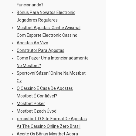
Funcionando?
Bônus Para Novatos Electronic
Jogadores Regulares
Mostbet Apostas: Ganhe Avismal
Com Esporte Electronic Cassino
Apostas Ao Vivo
Construtor Para Apostas
Como Fazer Uma Intencionadamente
No Mostbet?
Sportovní Sázení Online Na Mostbet
Cz
O Cassino E Casa De Apostas
Mostbet É Confiável?
Mostbet Poker
Mostbet Czech Úvod
« mostbet: O Site Formal De Apostas
At The Cassino Online Zero Brasil
Aceite Os Bônus Mostbet Agora