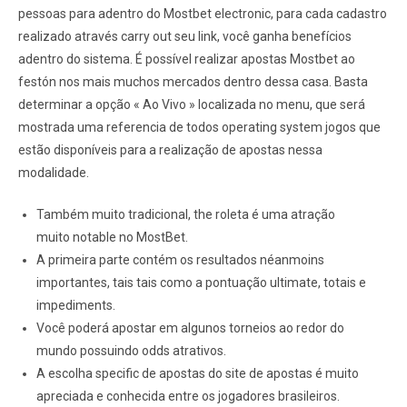
pessoas para adentro do Mostbet electronic, para cada cadastro
realizado através carry out seu link, você ganha benefícios
adentro do sistema. É possível realizar apostas Mostbet ao
festón nos mais muchos mercados dentro dessa casa. Basta
determinar a opção « Ao Vivo » localizada no menu, que será
mostrada uma referencia de todos operating system jogos que
estão disponíveis para a realização de apostas nessa
modalidade.
Também muito tradicional, the roleta é uma atração
muito notable no MostBet.
A primeira parte contém os resultados néanmoins
importantes, tais tais como a pontuação ultimate, totais e
impediments.
Você poderá apostar em algunos torneios ao redor do
mundo possuindo odds atrativos.
A escolha specific de apostas do site de apostas é muito
apreciada e conhecida entre os jogadores brasileiros.