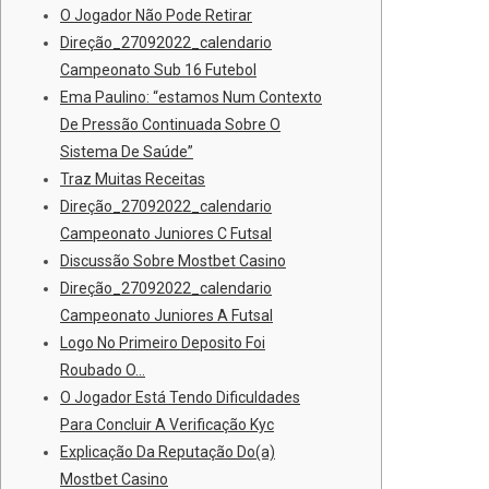
O Jogador Não Pode Retirar
Direção_27092022_calendario
Campeonato Sub 16 Futebol
Ema Paulino: “estamos Num Contexto
De Pressão Continuada Sobre O
Sistema De Saúde”
Traz Muitas Receitas
Direção_27092022_calendario
Campeonato Juniores C Futsal
Discussão Sobre Mostbet Casino
Direção_27092022_calendario
Campeonato Juniores A Futsal
Logo No Primeiro Deposito Foi
Roubado O…
O Jogador Está Tendo Dificuldades
Para Concluir A Verificação Kyc
Explicação Da Reputação Do(a)
Mostbet Casino