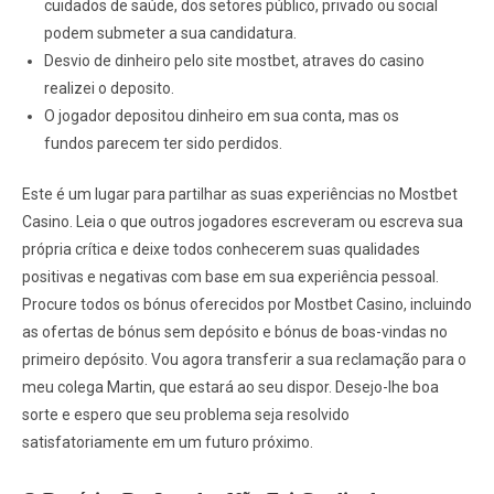
cuidados de saúde, dos setores público, privado ou social
podem submeter a sua candidatura.
Desvio de dinheiro pelo site mostbet, atraves do casino
realizei o deposito.
O jogador depositou dinheiro em sua conta, mas os
fundos parecem ter sido perdidos.
Este é um lugar para partilhar as suas experiências no Mostbet
Casino. Leia o que outros jogadores escreveram ou escreva sua
própria crítica e deixe todos conhecerem suas qualidades
positivas e negativas com base em sua experiência pessoal.
Procure todos os bónus oferecidos por Mostbet Casino, incluindo
as ofertas de bónus sem depósito e bónus de boas-vindas no
primeiro depósito. Vou agora transferir a sua reclamação para o
meu colega Martin, que estará ao seu dispor. Desejo-lhe boa
sorte e espero que seu problema seja resolvido
satisfatoriamente em um futuro próximo.