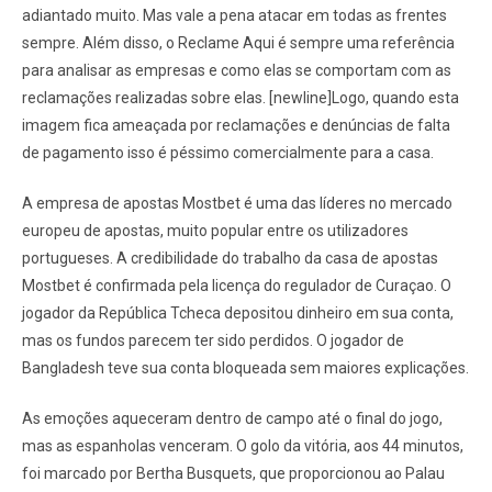
adiantado muito. Mas vale a pena atacar em todas as frentes
sempre. Além disso, o Reclame Aqui é sempre uma referência
para analisar as empresas e como elas se comportam com as
reclamações realizadas sobre elas. [newline]Logo, quando esta
imagem fica ameaçada por reclamações e denúncias de falta
de pagamento isso é péssimo comercialmente para a casa.
A empresa de apostas Mostbet é uma das líderes no mercado
europeu de apostas, muito popular entre os utilizadores
portugueses. A credibilidade do trabalho da casa de apostas
Mostbet é confirmada pela licença do regulador de Curaçao. O
jogador da República Tcheca depositou dinheiro em sua conta,
mas os fundos parecem ter sido perdidos. O jogador de
Bangladesh teve sua conta bloqueada sem maiores explicações.
As emoções aqueceram dentro de campo até o final do jogo,
mas as espanholas venceram. O golo da vitória, aos 44 minutos,
foi marcado por Bertha Busquets, que proporcionou ao Palau