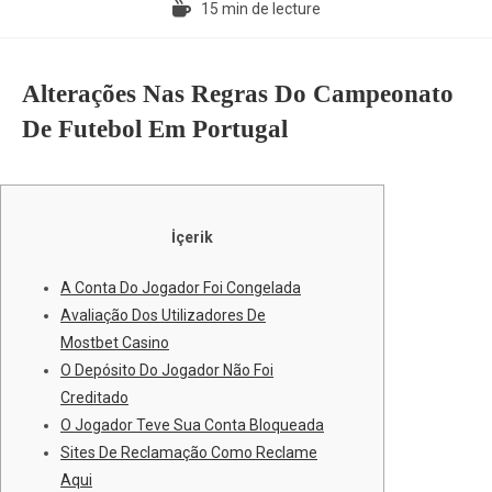
15 min de lecture
Alterações Nas Regras Do Campeonato
De Futebol Em Portugal
İçerik
A Conta Do Jogador Foi Congelada
Avaliação Dos Utilizadores De
Mostbet Casino
O Depósito Do Jogador Não Foi
Creditado
O Jogador Teve Sua Conta Bloqueada
Sites De Reclamação Como Reclame
Aqui