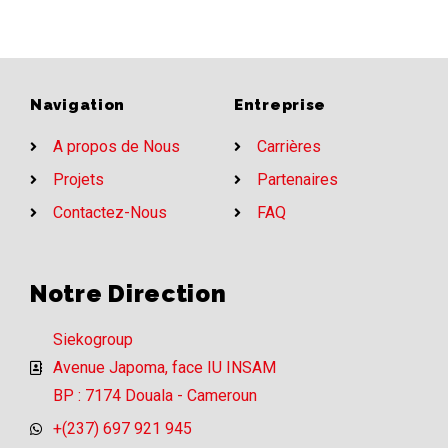
Navigation
Entreprise
A propos de Nous
Carrières
Projets
Partenaires
Contactez-Nous
FAQ
Notre Direction
Siekogroup
Avenue Japoma, face IU INSAM
BP : 7174 Douala - Cameroun
+(237) 697 921 945