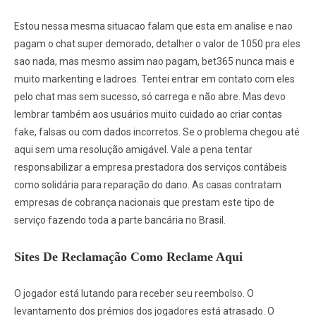
Estou nessa mesma situacao falam que esta em analise e nao
pagam o chat super demorado, detalher o valor de 1050 pra eles
sao nada, mas mesmo assim nao pagam, bet365 nunca mais e
muito markenting e ladroes. Tentei entrar em contato com eles
pelo chat mas sem sucesso, só carrega e não abre. Mas devo
lembrar também aos usuários muito cuidado ao criar contas
fake, falsas ou com dados incorretos. Se o problema chegou até
aqui sem uma resolução amigável. Vale a pena tentar
responsabilizar a empresa prestadora dos serviços contábeis
como solidária para reparação do dano. As casas contratam
empresas de cobrança nacionais que prestam este tipo de
serviço fazendo toda a parte bancária no Brasil.
Sites De Reclamação Como Reclame Aqui
O jogador está lutando para receber seu reembolso. O
levantamento dos prémios dos jogadores está atrasado. O