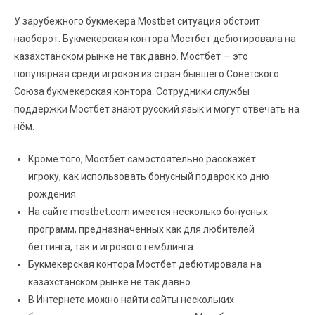
У зарубежного букмекера Mostbet ситуация обстоит
наоборот. Букмекерская контора Мостбет дебютировала на
казахстанском рынке не так давно. Мостбет — это
популярная среди игроков из стран бывшего Советского
Союза букмекерская контора. Сотрудники службы
поддержки Мостбет знают русский язык и могут отвечать на
нём.
Кроме того, Мостбет самостоятельно расскажет
игроку, как использовать бонусный подарок ко дню
рождения.
На сайте mostbet.com имеется несколько бонусных
программ, предназначенных как для любителей
беттинга, так и игрового гемблинга.
Букмекерская контора Мостбет дебютировала на
казахстанском рынке не так давно.
В Интернете можно найти сайты нескольких