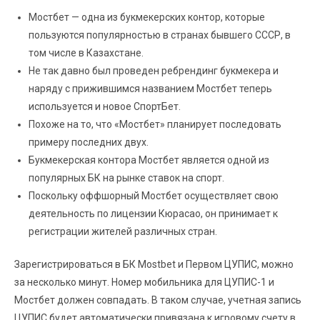
Мостбет — одна из букмекерских контор, которые
пользуются популярностью в странах бывшего СССР, в
том числе в Казахстане.
Не так давно был проведен ребрендинг букмекера и
наряду с прижившимся названием Мостбет теперь
используется и новое СпортБет.
Похоже на то, что «Мостбет» планирует последовать
примеру последних двух.
Букмекерская контора Мостбет является одной из
популярных БК на рынке ставок на спорт.
Поскольку оффшорный Мостбет осуществляет свою
деятельность по лицензии Кюрасао, он принимает к
регистрации жителей различных стран.
Зарегистрироваться в БК Mostbet и Первом ЦУПИС, можно
за несколько минут. Номер мобильника для ЦУПИС-1 и
Мостбет должен совпадать. В таком случае, учетная запись
ЦУПИС будет автоматически привязана к игровому счету в