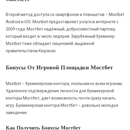
Второй метод доступа со смартфонов и планшетов – Mostbet
Android и iOS. Mostbet предоставляет услуги в интернете с
2009 года. Мостбет надёжный, добросовестный партнер,
который входит в число лидеров. Зарубежный букмекер
Mostbet тоже обладает лицензией, выданной
правительством Кюрасао.
Бонусы От Игровой Площадки Мостбет
Mostbet – букмекерская контора, лояльная ко всем игрокам.
Удаленное подтверждение личности для букмекерской
конторы Мостбет, дает возможность почти сразу начать
игру. Букмекерская контора Мостбет – довольно молодое
заведение.
Как Получить Бонусы Мостбет