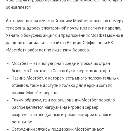
Коллекция игровых автоматов на сайте Мостбет регулярно
обновляется.
Авторизоваться в учетной записи Mostbet можно по номеру
телефона, адресу электронной почты или логину и паролю.
Узнать о бонусных акциях и предложениях Mostbet можно в
разделе официального сайта «Акции». Оффшорная БК
«Мостбет» работает по лицензии Кюрасао.
Мостбет — это популярная среди игроков из стран
бывшего Советского Союза букмекерская контора.
Казино Мостбет, о котором есть много положительных
отзывов, также доступно только для версии com по
ссылке Мостбет зеркало.
Таким образом, при использовании Мостбет зеркало
распределяется нагрузка на игровой сервер,
сохраняются все данные игроков, истории ставок и
остальное.
Сотрудники службы поддержки Мостбет знают