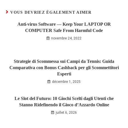
VOUS DEVRIEZ ÉGALEMENT AIMER
Anti-virus Software — Keep Your LAPTOP OR
COMPUTER Safe From Harmful Code
novembre 24, 2022
Strategie di Scommessa sui Campi da Tennis: Guida
Comparativa con Bonus Cashback per gli Scommettitori
Esperti
décembre 1, 2025
Le Slot del Futuro: 10 Giochi Scelti dagli Utenti che
Stanno Ridefinendo il Gioco d’Azzardo Online
juillet 6, 2026