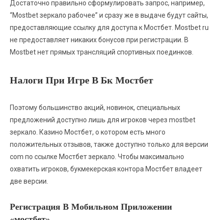
Достаточно правильно сформулировать запрос, например,
“Mostbet зеркало рабочее” и сразу же в выдаче будут сайты,
предоставляющие ссылку для доступа к Мостбет. Mostbet ru
не предоставляет никаких бонусов при регистрации. В
Mostbet нет прямых трансляций спортивных поединков.
Налоги При Игре В Бк Мостбет
Поэтому большинство акций, новинок, специальных
предложений доступно лишь для игроков через mostbet
зеркало. Казино Мостбет, о котором есть много
положительных отзывов, также доступно только для версии
com по ссылке Мостбет зеркало. Чтобы максимально
охватить игроков, букмекерская контора Мостбет владеет
две версии.
Регистрация В Мобильном Приложении
«мостбет»