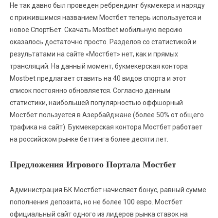
Не так давно был проведен ребрендинг букмекера и наряду
с прижившимся названием Мостбет теперь используется и
новое СпортБет. Скачать Mostbet мобильную версию
оказалось достаточно просто. Разделов со статистикой и
результатами на сайте «Мостбет» нет, как и прямых
трансляций. На данный момент, букмекерская контора
Mostbet предлагает ставить на 40 видов спорта и этот
список постоянно обновляется. Согласно данным
статистики, наибольшей популярностью оффшорный
Мостбет пользуется в Азербайджане (более 50% от общего
трафика на сайт). Букмекерская контора Мостбет работает
на российском рынке беттинга более десяти лет.
Предложения Игрового Портала Мостбет
Администрация БК Мостбет начисляет бонус, равный сумме
пополнения депозита, но не более 100 евро. Мостбет
официальный сайт одного из лидеров рынка ставок на