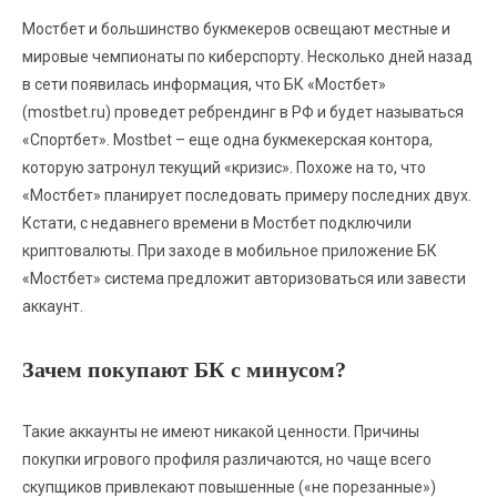
Мостбет и большинство букмекеров освещают местные и
мировые чемпионаты по киберспорту. Несколько дней назад
в сети появилась информация, что БК «Мостбет»
(mostbet.ru) проведет ребрендинг в РФ и будет называться
«Спортбет». Mostbet – еще одна букмекерская контора,
которую затронул текущий «кризис». Похоже на то, что
«Мостбет» планирует последовать примеру последних двух.
Кстати, с недавнего времени в Мостбет подключили
криптовалюты. При заходе в мобильное приложение БК
«Мостбет» система предложит авторизоваться или завести
аккаунт.
Зачем покупают БК с минусом?
Такие аккаунты не имеют никакой ценности. Причины
покупки игрового профиля различаются, но чаще всего
скупщиков привлекают повышенные («не порезанные»)